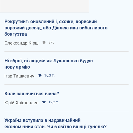
Рекрутинг: оновлений і, схоже, корисний
ворожий досвід, або Діалектика вибагливого
боягузтва
Олександр Кірш
870
Ні зброї, ні людей: як Лукашенко будує
нову армію
Ігар Тишкевич
16,3 т.
Коли закінчиться війна?
Юрій Хрістензен
12,2 т.
Україна вступила в надзвичайний
економічний стан. Чи є світло вкінці тунелю?