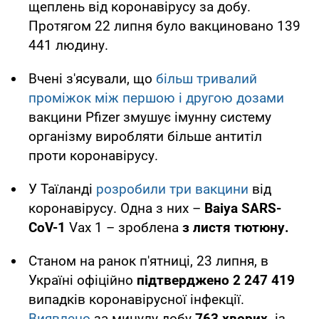
щеплень від коронавірусу за добу.
Протягом 22 липня було вакциновано 139
441 людину.
Вчені з'ясували, що
більш тривалий
проміжок між першою і другою дозами
вакцини Pfizer змушує імунну систему
організму виробляти більше антитіл
проти коронавірусу.
У Таїланді
розробили три вакцини
від
коронавірусу. Одна з них –
Baiya SARS-
CoV-1
Vax 1 – зроблена
з листя тютюну.
Станом на ранок п'ятниці, 23 липня, в
Україні офіційно
підтверджено
2 247 419
випадків коронавірусної інфекції.
Виявлено
за минулу добу
763 хворих,
із