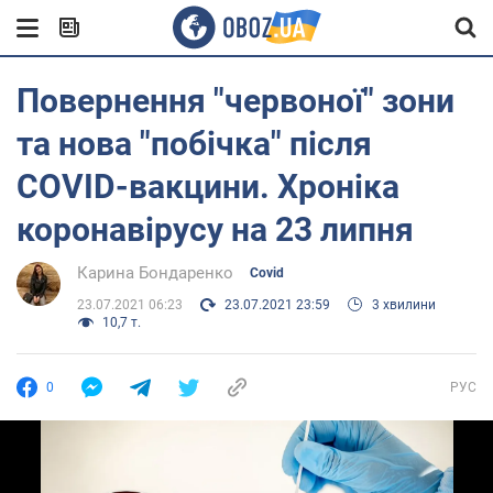
Повернення "червоної" зони
та нова "побічка" після
COVID-вакцини. Хроніка
коронавірусу на 23 липня
Карина Бондаренко
Covid
23.07.2021 06:23
23.07.2021 23:59
3 хвилини
10,7 т.
0
РУС