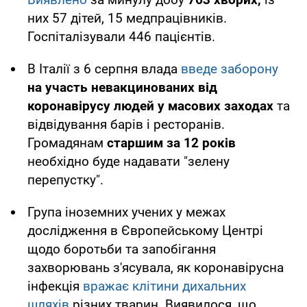
них 57 дітей, 15 медпрацівників.
Госпіталізували 446 пацієнтів.
В Італії з 6 серпня влада
введе заборону
на участь невакцинованих від
коронавірусу людей у масових заходах
та
відвідування барів і ресторанів.
Громадянам
старшим за 12 років
необхідно буде надавати "зелену
перепустку".
Група іноземних учених у межах
дослідження в Європейському Центрі
щодо боротьби та запобігання
захворювань з'ясувала, як коронавірусна
інфекція
вражає клітини дихальних
шляхів
різних тварин. Виявилося, що