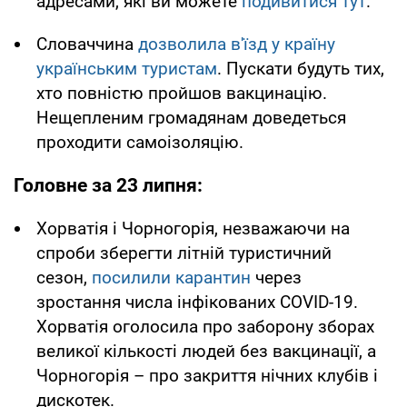
адресами, які ви можете
подивитися тут
.
Словаччина
дозволила в'їзд у країну
українським туристам
. Пускати будуть тих,
хто повністю пройшов вакцинацію.
Нещепленим громадянам доведеться
проходити самоізоляцію.
Головне за 23 липня:
Хорватія і Чорногорія, незважаючи на
спроби зберегти літній туристичний
сезон,
посилили карантин
через
зростання числа інфікованих COVID-19.
Хорватія оголосила про заборону зборах
великої кількості людей без вакцинації, а
Чорногорія – про закриття нічних клубів і
дискотек.