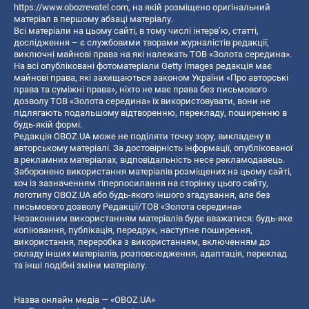
https://www.obozrevatel.com
, на якій розміщено оригінальний
матеріал в першому абзаці матеріалу.
Всі матеріали на цьому сайті, в тому числі інтерв’ю, статті,
дослідження – є службовими творами журналістів редакції,
виключні майнові права на які належать ТОВ «Золота середина».
На всі опубліковані фотоматеріали Getty Images редакція має
майнові права, які захищаються законом України «Про авторські
права та суміжні права», ніхто не має права без письмового
дозволу ТОВ «Золота середина» їх використовувати, вони не
підлягають подальшому відтворенню, перекладу, поширенню в
будь-якій формі.
Редакція OBOZ.UA може не поділяти точку зору, викладену в
авторському матеріалі. За достовірність інформації, опублікованої
в рекламних матеріалах, відповідальність несе рекламодавець.
Заборонено використання матеріалів розміщених на цьому сайті,
хоч із зазначенням гіперпосилання на сторінку цього сайту,
логотипу OBOZ.UA або будь-якого іншого згадування, але без
письмового дозволу Редакції/ТОВ «Золота середина»
Незаконним використанням матеріалів буде вважатися: будь-яке
копiювання, публiкацiя, передрук, наступне поширення,
використання, переробка з використанням, включенням до
складу інших матеріалів, розповсюдження, адаптація, переклад
та інші подібні зміни матеріалу.
Назва онлайн медіа — «OBOZ.UA»