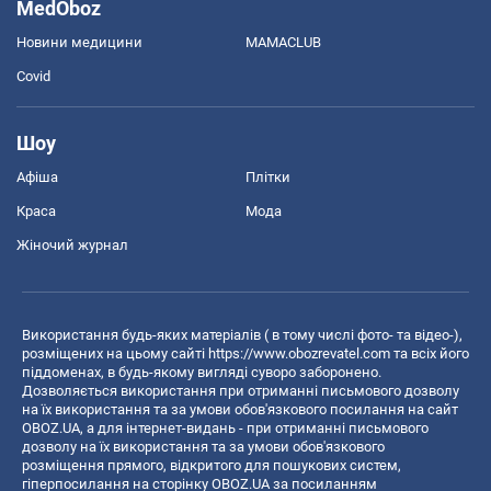
MedOboz
Новини медицини
MAMACLUB
Covid
Шоу
Афіша
Плітки
Краса
Мода
Жіночий журнал
Використання будь-яких матеріалів ( в тому числі фото- та відео-),
розміщених на цьому сайті
https://www.obozrevatel.com
та всіх його
піддоменах, в будь-якому вигляді суворо заборонено.
Дозволяється використання при отриманні письмового дозволу
на їх використання та за умови обов'язкового посилання на сайт
OBOZ.UA, а для інтернет-видань - при отриманні письмового
дозволу на їх використання та за умови обов'язкового
розміщення прямого, відкритого для пошукових систем,
гіперпосилання на сторінку OBOZ.UA за посиланням