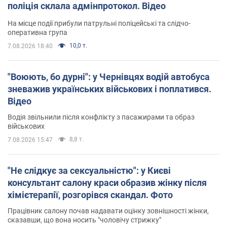
поліція склала адмінпротокол. Відео
На місце події прибули патрульні поліцейські та слідчо-
оперативна група
10,0 т.
7.08.2026 18:40
"Воюють, бо дурні": у Чернівцях водій автобуса
зневажив українських військових і поплатився.
Відео
Водія звільнили після конфлікту з пасажирами та образ
військових
8,8 т.
7.08.2026 15:47
"Не слідкує за сексуальністю": у Києві
консультант салону краси образив жінку після
хімієтерапії, розгорівся скандал. Фото
Працівник салону почав надавати оцінку зовнішності жінки,
сказавши, що вона носить "чоловічу стрижку"