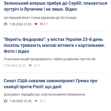
Зеленський вперше прибув до Сербії: планується
зустріч із Вучичем і не лише. Відео
Це перший візит глави держави до Бєлграда
80,1 т.
7.08.2026 22:55
"Верніть Федорова": у містах України 23-й день
поспіль тривають масові мітинги з картонками.
Фото і відео
Учасники акцій продовжують серію щоденних протестів
2,2 т.
7.08.2026 22:22
Сенат США схвалив законопроєкт Грема про
санкції проти Росії: що далі
Документ передбачає нові економічні обмеження
4,7 т.
7.08.2026 22:38