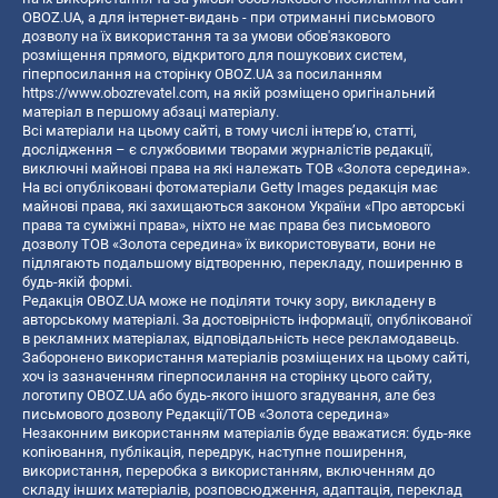
OBOZ.UA, а для інтернет-видань - при отриманні письмового
дозволу на їх використання та за умови обов'язкового
розміщення прямого, відкритого для пошукових систем,
гіперпосилання на сторінку OBOZ.UA за посиланням
https://www.obozrevatel.com
, на якій розміщено оригінальний
матеріал в першому абзаці матеріалу.
Всі матеріали на цьому сайті, в тому числі інтерв’ю, статті,
дослідження – є службовими творами журналістів редакції,
виключні майнові права на які належать ТОВ «Золота середина».
На всі опубліковані фотоматеріали Getty Images редакція має
майнові права, які захищаються законом України «Про авторські
права та суміжні права», ніхто не має права без письмового
дозволу ТОВ «Золота середина» їх використовувати, вони не
підлягають подальшому відтворенню, перекладу, поширенню в
будь-якій формі.
Редакція OBOZ.UA може не поділяти точку зору, викладену в
авторському матеріалі. За достовірність інформації, опублікованої
в рекламних матеріалах, відповідальність несе рекламодавець.
Заборонено використання матеріалів розміщених на цьому сайті,
хоч із зазначенням гіперпосилання на сторінку цього сайту,
логотипу OBOZ.UA або будь-якого іншого згадування, але без
письмового дозволу Редакції/ТОВ «Золота середина»
Незаконним використанням матеріалів буде вважатися: будь-яке
копiювання, публiкацiя, передрук, наступне поширення,
використання, переробка з використанням, включенням до
складу інших матеріалів, розповсюдження, адаптація, переклад