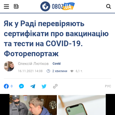
Як у Раді перевіряють
сертифікати про вакцинацію
та тести на COVID-19.
Фоторепортаж
Олексій Лютіков
Covid
16.11.2021 14:08
2 хвилини
6,1 т.
0
РУС