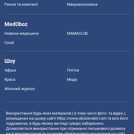
Ринки та компанії
Макроекономіка
MedOboz
Новини медицини
MAMACLUB
Covid
Шоу
Афіша
Плітки
Краса
Мода
Жіночий журнал
Використання будь-яких матеріалів ( в тому числі фото- та відео-),
розміщених на цьому сайті
https://www.obozrevatel.com
та всіх його
піддоменах, в будь-якому вигляді суворо заборонено.
Дозволяється використання при отриманні письмового дозволу
на їх використання та за умови обов'язкового посилання на сайт