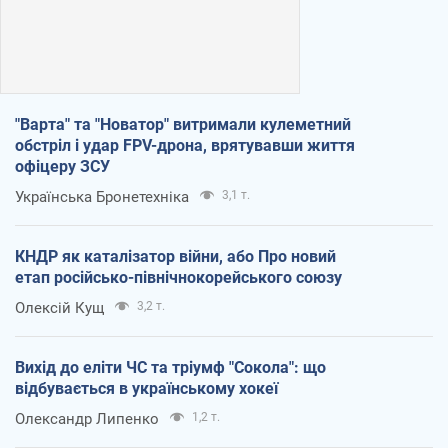
"Варта" та "Новатор" витримали кулеметний
обстріл і удар FPV-дрона, врятувавши життя
офіцеру ЗСУ
Українська Бронетехніка
3,1 т.
КНДР як каталізатор війни, або Про новий
етап російсько-північнокорейського союзу
Олексій Кущ
3,2 т.
Вихід до еліти ЧС та тріумф "Сокола": що
відбувається в українському хокеї
Олександр Липенко
1,2 т.