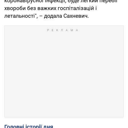
коронавірусної інфекції, буде легкий перебіг
хвороби без важких госпіталізацій і
летальності", – додала Сахневич.
Головні історії дня