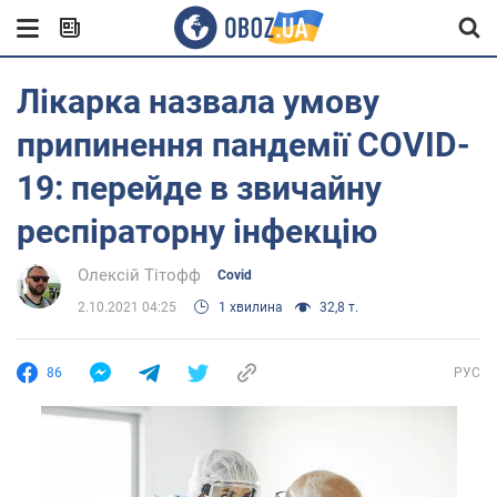
Лікарка назвала умову
припинення пандемії COVID-
19: перейде в звичайну
респіраторну інфекцію
Олексій Тітофф
Covid
2.10.2021 04:25
1 хвилина
32,8 т.
86
РУС