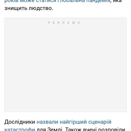
років може статися глобальна пандемія
, яка
знищить людство.
Дослідники
назвали найгірший сценарій
катастрофи
для Землі. Також вчені розповіли,