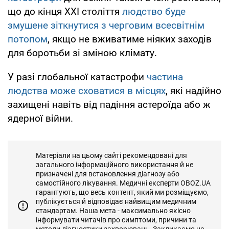
що до кінця ХХІ століття
людство буде
змушене зіткнутися з черговим всесвітнім
потопом
, якщо не вживатиме ніяких заходів
для боротьби зі зміною клімату.
У разі глобальної катастрофи
частина
людства може сховатися в місцях
, які надійно
захищені навіть від падіння астероїда або ж
ядерної війни.
Матеріали на цьому сайті рекомендовані для
загального інформаційного використання й не
призначені для встановлення діагнозу або
самостійного лікування. Медичні експерти OBOZ.UA
гарантують, що весь контент, який ми розміщуємо,
публікується й відповідає найвищим медичним
стандартам. Наша мета - максимально якісно
інформувати читачів про симптоми, причини та
методи діагностики захворювань. Закликаємо не