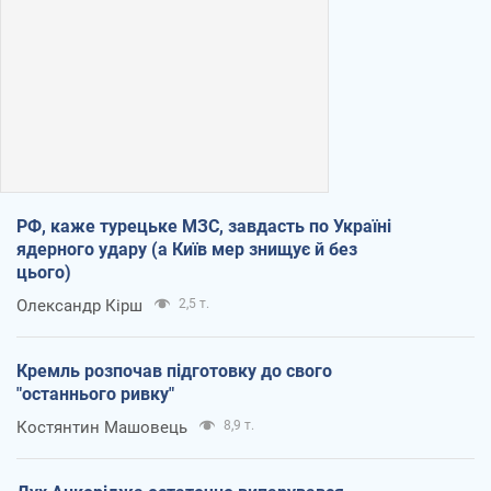
РФ, каже турецьке МЗС, завдасть по Україні
ядерного удару (а Київ мер знищує й без
цього)
Олександр Кірш
2,5 т.
Кремль розпочав підготовку до свого
"останнього ривку"
Костянтин Машовець
8,9 т.