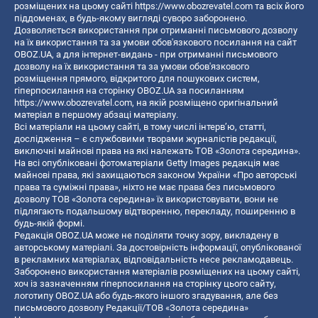
розміщених на цьому сайті
https://www.obozrevatel.com
та всіх його
піддоменах, в будь-якому вигляді суворо заборонено.
Дозволяється використання при отриманні письмового дозволу
на їх використання та за умови обов'язкового посилання на сайт
OBOZ.UA, а для інтернет-видань - при отриманні письмового
дозволу на їх використання та за умови обов'язкового
розміщення прямого, відкритого для пошукових систем,
гіперпосилання на сторінку OBOZ.UA за посиланням
https://www.obozrevatel.com
, на якій розміщено оригінальний
матеріал в першому абзаці матеріалу.
Всі матеріали на цьому сайті, в тому числі інтерв’ю, статті,
дослідження – є службовими творами журналістів редакції,
виключні майнові права на які належать ТОВ «Золота середина».
На всі опубліковані фотоматеріали Getty Images редакція має
майнові права, які захищаються законом України «Про авторські
права та суміжні права», ніхто не має права без письмового
дозволу ТОВ «Золота середина» їх використовувати, вони не
підлягають подальшому відтворенню, перекладу, поширенню в
будь-якій формі.
Редакція OBOZ.UA може не поділяти точку зору, викладену в
авторському матеріалі. За достовірність інформації, опублікованої
в рекламних матеріалах, відповідальність несе рекламодавець.
Заборонено використання матеріалів розміщених на цьому сайті,
хоч із зазначенням гіперпосилання на сторінку цього сайту,
логотипу OBOZ.UA або будь-якого іншого згадування, але без
письмового дозволу Редакції/ТОВ «Золота середина»