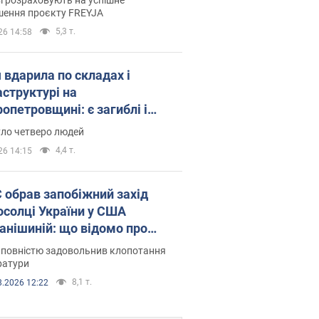
шення проєкту FREYJA
5,3 т.
26 14:58
 вдарила по складах і
аструктурі на
опетровщині: є загиблі і
нені. Фото
уло четверо людей
4,4 т.
26 14:15
запобіжний захід
осолці України у США
анішиній: що відомо про
ву
 повністю задовольнив клопотання
ратури
8,1 т.
8.2026 12:22