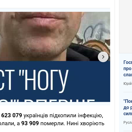
Гос
про
сла
Юрій
"По
до 
сил
 623 079
українців підхопили інфекцію,
долали, а
93 909
померли. Нині хворіють
Русл