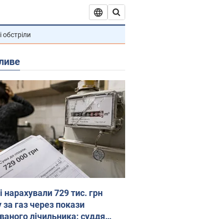
і обстріли
ливе
 нарахували 729 тис. грн
 за газ через покази
ованого лічильника: суддя