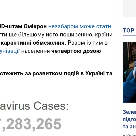
ID-штам Омікрон
незабаром може стати
TO
ігти ще більшому його поширенню, країни
 карантинні обмеження
. Разом із тим в
унізації
населення
четвертою дозою
тежить за розвитком подій в Україні та
Зеле
підго
та антибалістичної програми
FREY
У Києв