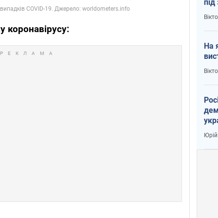
під
кри
Вікт
у коронавірусу:
На 
вис
Вікт
Рос
дем
укр
вар
Юрій