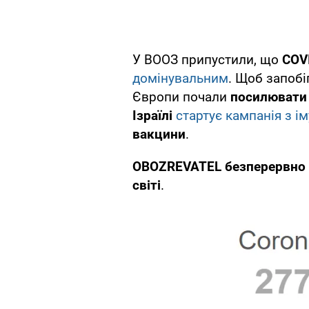
У ВООЗ припустили, що
COV
домінувальним
. Щоб запоб
Європи почали
посилювати
Ізраїлі
стартує кампанія з ім
вакцини
.
OBOZREVATEL безперервно с
світі
.