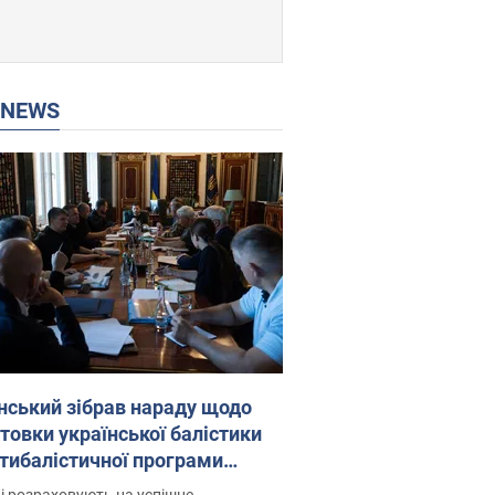
P NEWS
нський зібрав нараду щодо
товки української балістики
JA: які рішення готуються
і розраховують на успішне