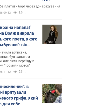
лив неочікуване рішення
ба платити борг через донарахування
8,0 т.
26 09:53
країна напала!"
на Вояж викрила
ького поета, якого
мбували": він
ь російської не
начила артистка,
 а тепер хоче
енник був фанатом
и, але після переїзду в
циду українців
му "промили мозок"
5,3 т.
26 11:42
знесилений": в
їні врятували
неного грифа, який
в для себе