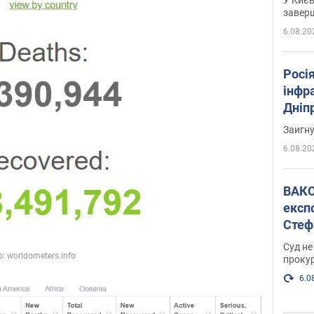
завер
6.08.20
Росія
інфр
Дніпр
пора
Заигн
6.08.20
ВАКС обрав 
експ
Стеф
спра
Суд не
проку
6.0