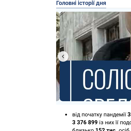
Головні історії дня
від початку пандемії
3
3 376 899
із них її по
близько
152 тис.
осіб.