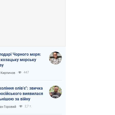
подарі Чорного моря:
 козацьку морську
ву
447
 Кирпичов
коління олів'є": звичка
російського виявилася
ьнішою за війну
2,7 т.
ан Горовий