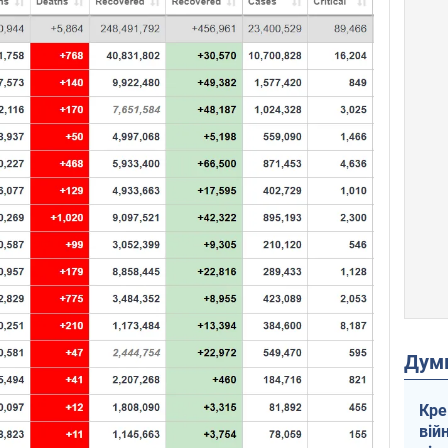
Дум
Кре
вій