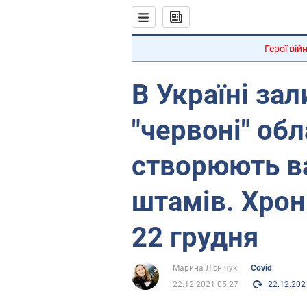
Герої вій
В Україні за
"червоні" обл
створюють ва
штамів. Хрон
22 грудня
Марина Ліснічук
Covid
22.12.2021 05:27
22.12.202