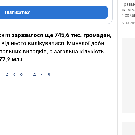
нети
Травм
Фото
на меж
Підписатися
Черка
6.08.20
світі
заразилося ще 745,6 тис. громадян
,
 від нього вилікувалися. Минулої доби
тальних випадків, а загальна кількість
77,2 млн
.
ідео дня