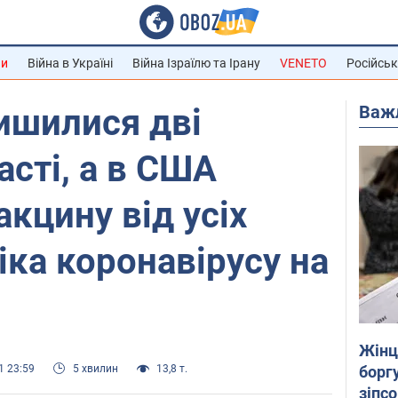
ни
Війна в Україні
Війна Ізраїлю та Ірану
VENETO
Російськ
Важ
лишилися дві
асті, а в США
кцину від усіх
іка коронавірусу на
Жінці
боргу
1 23:59
5 хвилин
13,8 т.
зіпс