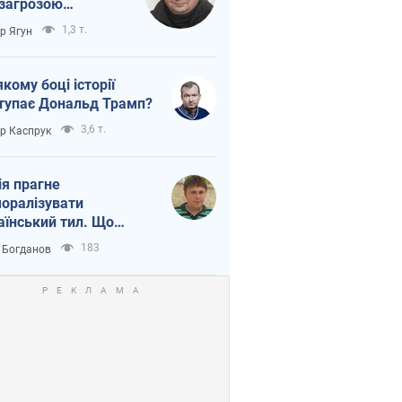
 загрозою
тична логістика
1,3 т.
ор Ягун
якому боці історії
тупає Дональд Трамп?
3,6 т.
ор Каспрук
ія прагне
оралізувати
аїнський тил. Що
то собі нагадати
183
 Богданов