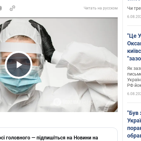
ухва
Чи тре
Читать на русском
6.08.20
"Це У
Окса
київс
"зазо
навіт
Як заз
Play Video
знав,
письм
Україн
гено
РФ йо
6.08.20
"Був 
Укра
пора
обра
сі головного — підпишіться на Новини на