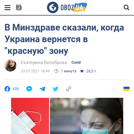
В Минздраве сказали, когда
Украина вернется в
"красную" зону
Екатерина Белоброва
Covid
23.07.2021 18:49
1 минута
26,5 т.
638