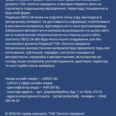
дозволу ТОВ «Золота середина» їх використовувати, вони не
підлягають подальшому відтворенню, перекладу, поширенню в
будь-якій формі.
Редакція OBOZ.UA може не поділяти точку зору, викладену в
авторському матеріалі. За достовірність інформації, опублікованої
в рекламних матеріалах, відповідальність несе рекламодавець.
Заборонено використання матеріалів розміщених на цьому сайті,
хоч із зазначенням гіперпосилання на сторінку цього сайту,
логотипу OBOZ.UA або будь-якого іншого згадування, але без
письмового дозволу Редакції/ТОВ «Золота середина»
Незаконним використанням матеріалів буде вважатися: будь-яке
копiювання, публiкацiя, передрук, наступне поширення,
використання, переробка з використанням, включенням до
складу інших матеріалів, розповсюдження, адаптація, переклад
та інші подібні зміни матеріалу.
Назва онлайн медіа — «OBOZ.UA»
- суб'єкт у сфері онлайн медіа;
- ідентифікатор медіа — R40-06156;
- поштова адреса — вул. Деревообробна, буд. 7, м. Київ, 01013;
- адреса електронної пошти —
[email protected]
; - телефон — (044)
585 46 20
© 2026 Всі права захищені, ТОВ "Золота середина".