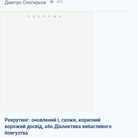
Дмитро Снєгирьов
495
Рекрутинг: оновлений і, схоже, корисний
ворожий досвід, або Діалектика вибагливого
боягузтва