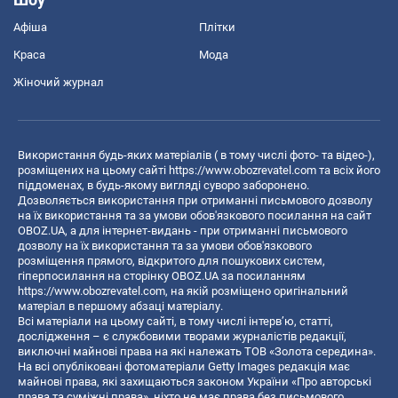
Афіша
Плітки
Краса
Мода
Жіночий журнал
Використання будь-яких матеріалів ( в тому числі фото- та відео-),
розміщених на цьому сайті
https://www.obozrevatel.com
та всіх його
піддоменах, в будь-якому вигляді суворо заборонено.
Дозволяється використання при отриманні письмового дозволу
на їх використання та за умови обов'язкового посилання на сайт
OBOZ.UA, а для інтернет-видань - при отриманні письмового
дозволу на їх використання та за умови обов'язкового
розміщення прямого, відкритого для пошукових систем,
гіперпосилання на сторінку OBOZ.UA за посиланням
https://www.obozrevatel.com
, на якій розміщено оригінальний
матеріал в першому абзаці матеріалу.
Всі матеріали на цьому сайті, в тому числі інтерв’ю, статті,
дослідження – є службовими творами журналістів редакції,
виключні майнові права на які належать ТОВ «Золота середина».
На всі опубліковані фотоматеріали Getty Images редакція має
майнові права, які захищаються законом України «Про авторські
права та суміжні права», ніхто не має права без письмового