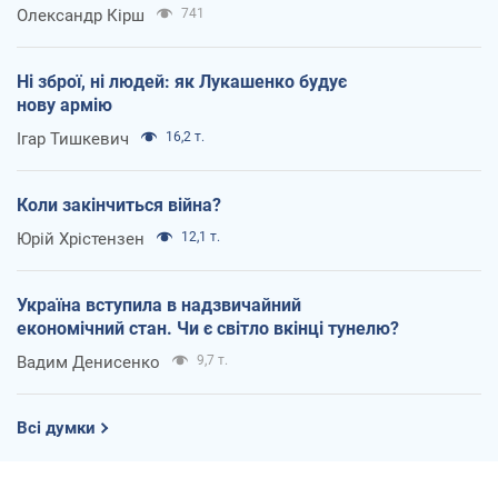
Олександр Кірш
741
Ні зброї, ні людей: як Лукашенко будує
нову армію
Ігар Тишкевич
16,2 т.
Коли закінчиться війна?
Юрій Хрістензен
12,1 т.
Україна вступила в надзвичайний
економічний стан. Чи є світло вкінці тунелю?
Вадим Денисенко
9,7 т.
Всі думки