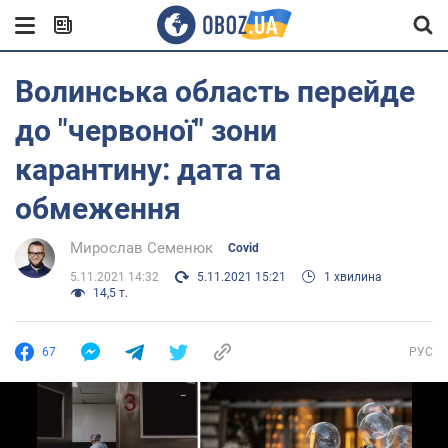
Волинська область перейде
до "червоної" зони
карантину: дата та
обмеження
Мирослав Семенюк
Covid
5.11.2021 14:32
5.11.2021 15:21
1 хвилина
14,5 т.
67
РУС