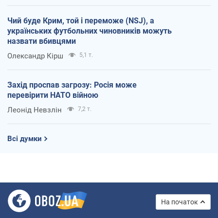
Чий буде Крим, той і переможе (NSJ), а
українських футбольних чиновників можуть
назвати вбивцями
Олександр Кірш
5,1 т.
Захід проспав загрозу: Росія може
перевірити НАТО війною
Леонід Невзлін
7,2 т.
Всі думки
На початок