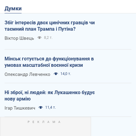
Думки
Збіг інтересів двох цинічних гравців чи
таємний план Трампа і Путіна?
Віктор Швець
8,2 т.
Мінськ готується до функціонування в
умовах масштабної воєнної кризи
Олександр Левченко
14,0 т.
Ні зброї, ні людей: як Лукашенко будує
нову армію
Ігар Тишкевич
11,4 т.