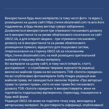
Використання будь-яких матеріалів ( в тому числі фото- та відео-),
розміщених на цьому сайті
https://www.obozrevatel.com
та всіх його
піддоменах, в будь-якому вигляді суворо заборонено.
Дозволяється використання при отриманні письмового дозволу
на їх використання та за умови обов'язкового посилання на сайт
OBOZ.UA, а для інтернет-видань - при отриманні письмового
дозволу на їх використання та за умови обов'язкового
розміщення прямого, відкритого для пошукових систем,
гіперпосилання на сторінку OBOZ.UA за посиланням
https://www.obozrevatel.com
, на якій розміщено оригінальний
матеріал в першому абзаці матеріалу.
Всі матеріали на цьому сайті, в тому числі інтерв’ю, статті,
дослідження – є службовими творами журналістів редакції,
виключні майнові права на які належать ТОВ «Золота середина».
На всі опубліковані фотоматеріали Getty Images редакція має
майнові права, які захищаються законом України «Про авторські
права та суміжні права», ніхто не має права без письмового
дозволу ТОВ «Золота середина» їх використовувати, вони не
підлягають подальшому відтворенню, перекладу, поширенню в
будь-якій формі.
Редакція OBOZ.UA може не поділяти точку зору, викладену в
авторському матеріалі. За достовірність інформації, опублікованої