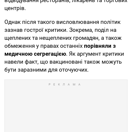
відвідування ресторанів, лікарень та торгових
центрів.
Однак після такого висловлювання політик
зазнав гострої критики. Зокрема, поділ на
щеплених та нещеплених громадян, а також
обмеження у правах останніх
порівняли з
медичною сегрегацією
. Як аргумент критики
навели факт, що вакциновані також можуть
бути заразними для оточуючих.