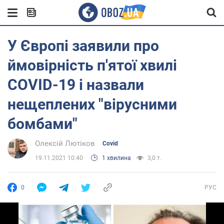
У Європі заявили про
ймовірність п'ятої хвилі
COVID-19 і назвали
нещеплених "вірусними
бомбами"
Олексій Лютіков
Covid
19.11.2021 10:40
1 хвилина
3,0 т.
0
РУС