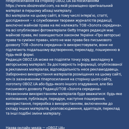
гіперпосилання на сторінку OBOZ.UA за посиланням
https://www.obozrevatel.com
, на якій розміщено оригінальний
матеріал в першому абзаці матеріалу.
Всі матеріали на цьому сайті, в тому числі інтерв’ю, статті,
дослідження – є службовими творами журналістів редакції,
виключні майнові права на які належать ТОВ «Золота середина».
На всі опубліковані фотоматеріали Getty Images редакція має
майнові права, які захищаються законом України «Про авторські
права та суміжні права», ніхто не має права без письмового
дозволу ТОВ «Золота середина» їх використовувати, вони не
підлягають подальшому відтворенню, перекладу, поширенню в
будь-якій формі.
Редакція OBOZ.UA може не поділяти точку зору, викладену в
авторському матеріалі. За достовірність інформації, опублікованої
в рекламних матеріалах, відповідальність несе рекламодавець.
Заборонено використання матеріалів розміщених на цьому сайті,
хоч із зазначенням гіперпосилання на сторінку цього сайту,
логотипу OBOZ.UA або будь-якого іншого згадування, але без
письмового дозволу Редакції/ТОВ «Золота середина»
Незаконним використанням матеріалів буде вважатися: будь-яке
копiювання, публiкацiя, передрук, наступне поширення,
використання, переробка з використанням, включенням до
складу інших матеріалів, розповсюдження, адаптація, переклад
та інші подібні зміни матеріалу.
Назва онлайн медіа — «OBOZ.UA»