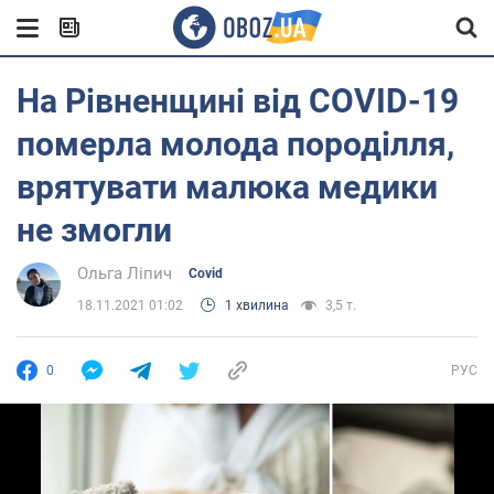
На Рівненщині від COVID-19
померла молода породілля,
врятувати малюка медики
не змогли
Ольга Ліпич
Covid
18.11.2021 01:02
1 хвилина
3,5 т.
0
РУС