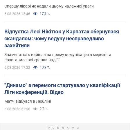
Спершу лікарі не надали цьому належної уваги
17,2 т.
6.08.2026 12:46
Відпустка Лесі Нікітюк у Карпатах обернулася
скандалом: чому ведучу несправедливо
захейтили
Знаменитість вийшла на пряму комунікацію в мережі та
розставила всі крапки над "і"
13,9 т.
6.08.2026 17:32
"Динамо" з перемоги стартувало у кваліфікації
Ліги конференцій. Відео
Матч відбувся в Любліні
2,7 т.
6.08.2026 21:56