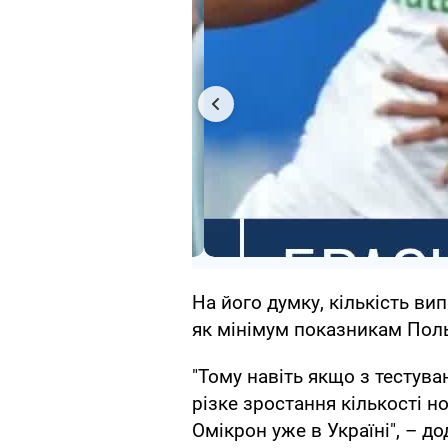
На його думку, кількість вип
як мінімум показникам Поль
"Тому навіть якщо з тестув
різке зростання кількості н
Омікрон уже в Україні", – д