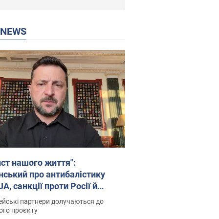
P NEWS
ист нашого життя":
нський про антибалістику
A, санкції проти Росії й
имку аграріїв. Відео
йські партнери долучаються до
ого проєкту