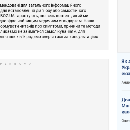
омендовані для загального інформаційного
 для встановлення діагнозу або самостійного
OBOZ.UA гарантують, що весь контент, який ми
відповідає найвищим медичним стандартам. Наша
формувати читачів про симптоми, причини та методи
кликаємо не займатися самолікуванням, для
ення шляхів їх радимо звертатися за консультацією
Як 
Укр
екс
наф
Андр
Два
Маг
кал
Олек