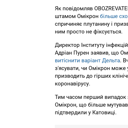
Як повідомляв OBOZREVATEL
штамом Омікрон
більше схо
спричиняє плутанину і призв
ним просто не фіксується.
Директор Інституту інфекці
Адріан Пурен заявив, що О
витіснити варіант Дельта
. 
з'ясувати, чи Омікрон може у
призводить до гірших клініч
коронавірусу.
Тим часом перший випадок
Омікрон, що більше мутував
підтвердили у Катовиці.