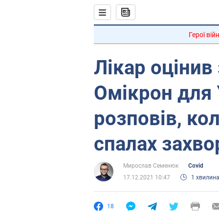
Герої вій
Лікар оцінив
Омікрон для 
розповів, ко
спалах захво
Мирослав Семенюк
Covid
17.12.2021 10:47
1 хвилин
18