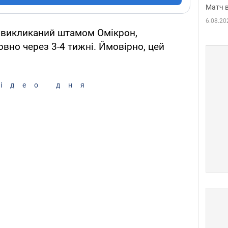
Матч в
6.08.20
, викликаний штамом Омікрон,
товно через 3-4 тижні. Ймовірно, цей
ідео дня