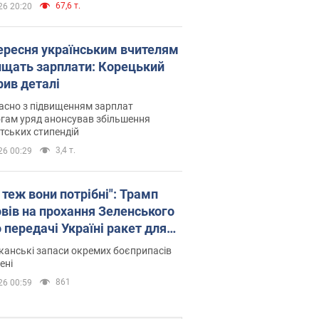
67,6 т.
26 20:20
вересня українським вчителям
ищать зарплати: Корецький
рив деталі
асно з підвищенням зарплат
гам уряд анонсував збільшення
тських стипендій
3,4 т.
26 00:29
 теж вони потрібні": Трамп
овів на прохання Зеленського
 передачі Україні ракет для
ot
анські запаси окремих боєприпасів
ені
861
26 00:59