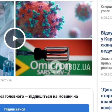
"агр
Спершу
уваги
6.08.20
Відп
у Ка
скан
Play Video
веду
захе
Знаме
пряму 
розста
6.08.20
"Дин
стар
сі головного — підпишіться на Новини на
квалі
конф
Підписатися