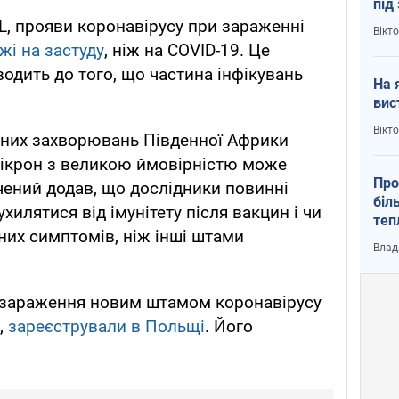
під
кри
, прояви коронавірусу при зараженні
Вікт
жі на застуду
, ніж на COVID-19. Це
одить до того, що частина інфікувань
На 
вис
Вікт
йних захворювань Південної Африки
мікрон з великою ймовірністю може
Про
Вчений додав, що дослідники повинні
біл
хилятися від імунітету після вакцин і чи
теп
них симптомів, ніж інші штами
від
Влад
у К
 зараження новим штамом коронавірусу
,
зареєстрували в Польщі
. Його