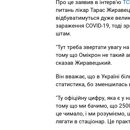
Про це заявив в інтерв'ю
ТС
питань лікар Тарас Жиравец
відбуватимуться дуже велик
зараження COVID-19, тоді з
штам.
"Тут треба звертати увагу на
тому що Омікрон не такий а
сказав Жиравецький.
Він вважає, що в Україні бі
статистика, бо зменшилась к
"Ту офіційну цифру, яка є у 
тому що ми бачимо, що 2500
це чимало, і ми розуміємо,
лягати в стаціонар. Це прак