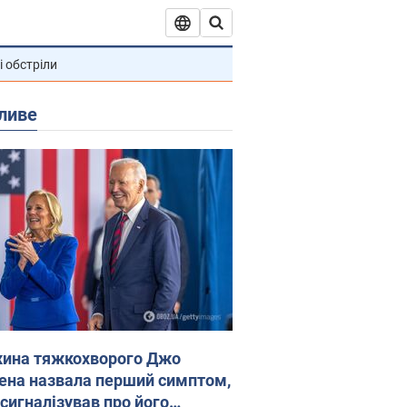
і обстріли
ливе
ина тяжкохворого Джо
ена назвала перший симптом,
 сигналізував про його