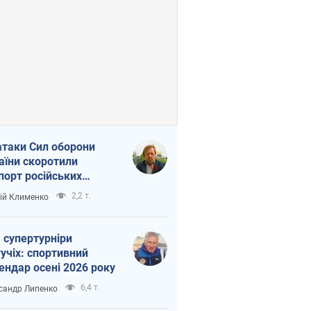
атаки Сил оборони
аїни скоротили
порт російських
топродуктів
2,2 т.
ій Клименко
 супертурніри
учіх: спортивний
ендар осені 2026 року
6,4 т.
сандр Липенко