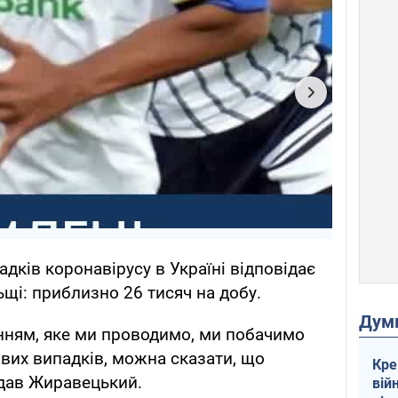
адків коронавірусу в Україні відповідає
щі: приблизно 26 тисяч на добу.
Дум
анням, яке ми проводимо, ми побачимо
ових випадків, можна сказати, що
Кре
одав Жиравецький.
вій