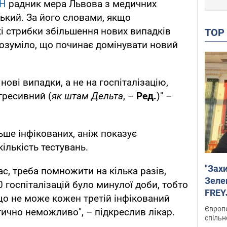
Н
радник мера Львова з медичних
ький. За його словами, якщо
і стрибки збільшення нових випадків
TO
розуміло, що починає домінувати новий
 нові випадки, а не на госпіталізацію,
гресивний (
як штам Дельта
, –
Ред.
)" –
льше інфікованих, аніж показує
ількість тестувань.
"Зах
нас, треба помножити на кілька разів,
Зеле
 госпіталізацій було минулої доби, тобто
FREYJ
 що не може кожен третій інфікований
підтр
Європе
тично неможливо", – підкреслив лікар.
спільн