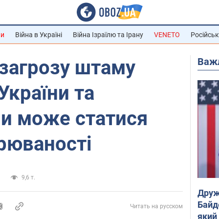
ни
Війна в Україні
Війна Ізраїлю та Ірану
VENETO
Російськ
Важ
 загрозу штаму
України та
ли може статися
рюваності
а
9,6 т.
Друж
Байд
Читать на русском
який