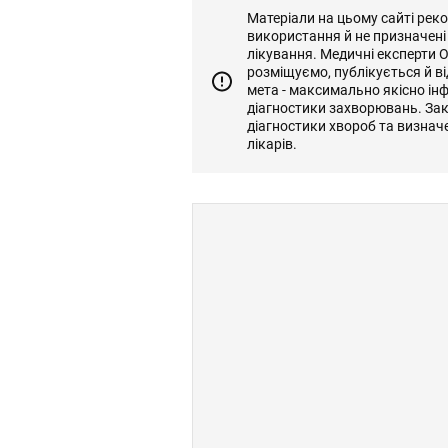
Матеріали на цьому сайті рек
використання й не призначені
лікування. Медичні експерти 
розміщуємо, публікується й 
мета - максимально якісно ін
діагностики захворювань. За
діагностики хвороб та визнач
лікарів.