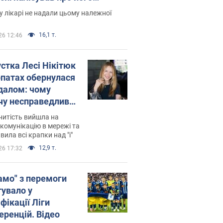
есивний" рак
 лікарі не надали цьому належної
16,1 т.
26 12:46
устка Лесі Нікітюк
рпатах обернулася
далом: чому
чу несправедливо
йтили
нитість вийшла на
комунікацію в мережі та
вила всі крапки над "і"
12,9 т.
26 17:32
амо" з перемоги
тувало у
фікації Ліги
еренцій. Відео