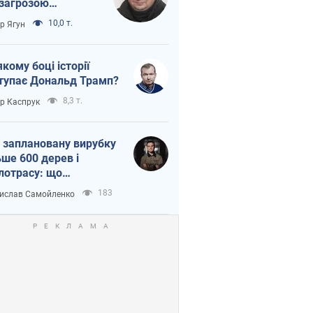
 загрозою
тична логістика
10,0 т.
ор Ягун
якому боці історії
тупає Дональд Трамп?
8,3 т.
ор Каспрук
 заплановану вирубку
ьше 600 дерев і
лотрасу: що
бувається на Теремках
183
ислав Самойленко
иєві