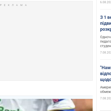
6.08.20
З 1 
підв
розк
Одноч
педаго
студен
7.08.20
"Нам
відп
щодо
Patri
Америк
обмеж
7.08.20