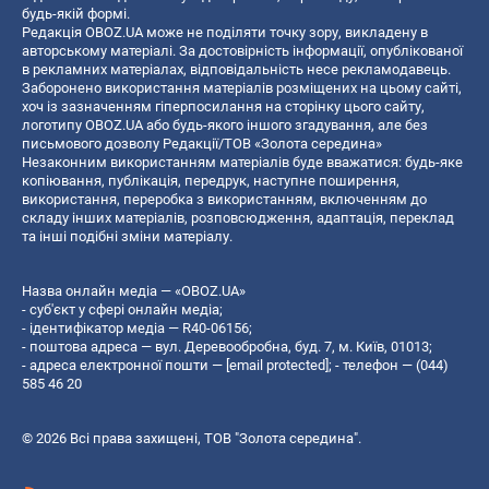
будь-якій формі.
Редакція OBOZ.UA може не поділяти точку зору, викладену в
авторському матеріалі. За достовірність інформації, опублікованої
в рекламних матеріалах, відповідальність несе рекламодавець.
Заборонено використання матеріалів розміщених на цьому сайті,
хоч із зазначенням гіперпосилання на сторінку цього сайту,
логотипу OBOZ.UA або будь-якого іншого згадування, але без
письмового дозволу Редакції/ТОВ «Золота середина»
Незаконним використанням матеріалів буде вважатися: будь-яке
копiювання, публiкацiя, передрук, наступне поширення,
використання, переробка з використанням, включенням до
складу інших матеріалів, розповсюдження, адаптація, переклад
та інші подібні зміни матеріалу.
Назва онлайн медіа — «OBOZ.UA»
- суб'єкт у сфері онлайн медіа;
- ідентифікатор медіа — R40-06156;
- поштова адреса — вул. Деревообробна, буд. 7, м. Київ, 01013;
- адреса електронної пошти —
[email protected]
; - телефон — (044)
585 46 20
© 2026 Всі права захищені, ТОВ "Золота середина".