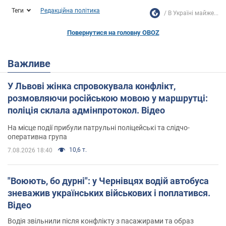
Теги
Редакційна політика
В Україні майже...
Повернутися на головну OBOZ
Важливе
У Львові жінка спровокувала конфлікт,
розмовляючи російською мовою у маршрутці:
поліція склала адмінпротокол. Відео
На місце події прибули патрульні поліцейські та слідчо-
оперативна група
10,6 т.
7.08.2026 18:40
"Воюють, бо дурні": у Чернівцях водій автобуса
зневажив українських військових і поплатився.
Відео
Водія звільнили після конфлікту з пасажирами та образ