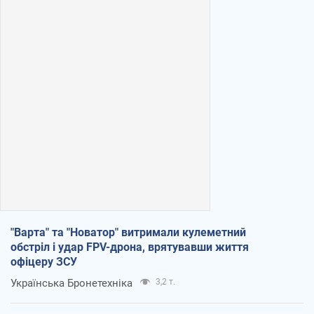
"Варта" та "Новатор" витримали кулеметний
обстріл і удар FPV-дрона, врятувавши життя
офіцеру ЗСУ
Українська Бронетехніка
3,2 т.