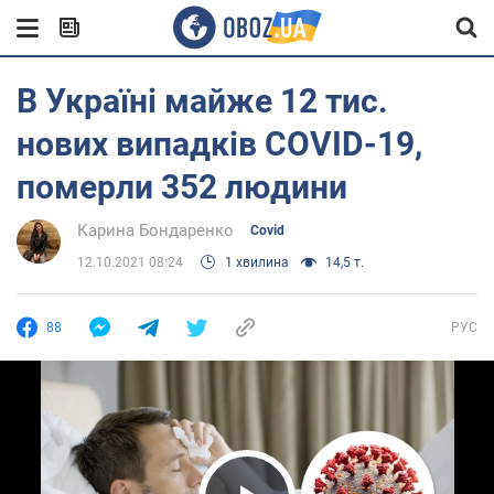
В Україні майже 12 тис.
нових випадків COVID-19,
померли 352 людини
Карина Бондаренко
Covid
12.10.2021 08:24
1 хвилина
14,5 т.
88
РУС