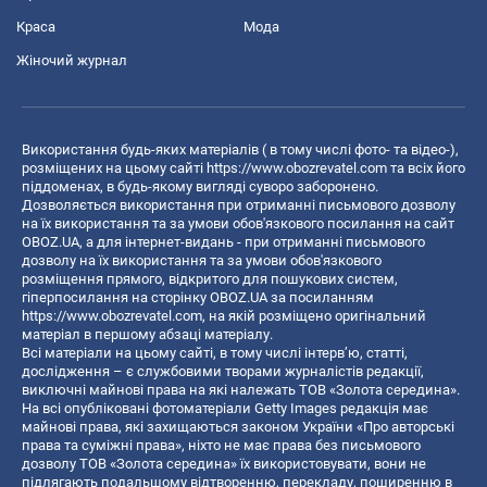
Краса
Мода
Жіночий журнал
Використання будь-яких матеріалів ( в тому числі фото- та відео-),
розміщених на цьому сайті
https://www.obozrevatel.com
та всіх його
піддоменах, в будь-якому вигляді суворо заборонено.
Дозволяється використання при отриманні письмового дозволу
на їх використання та за умови обов'язкового посилання на сайт
OBOZ.UA, а для інтернет-видань - при отриманні письмового
дозволу на їх використання та за умови обов'язкового
розміщення прямого, відкритого для пошукових систем,
гіперпосилання на сторінку OBOZ.UA за посиланням
https://www.obozrevatel.com
, на якій розміщено оригінальний
матеріал в першому абзаці матеріалу.
Всі матеріали на цьому сайті, в тому числі інтерв’ю, статті,
дослідження – є службовими творами журналістів редакції,
виключні майнові права на які належать ТОВ «Золота середина».
На всі опубліковані фотоматеріали Getty Images редакція має
майнові права, які захищаються законом України «Про авторські
права та суміжні права», ніхто не має права без письмового
дозволу ТОВ «Золота середина» їх використовувати, вони не
підлягають подальшому відтворенню, перекладу, поширенню в