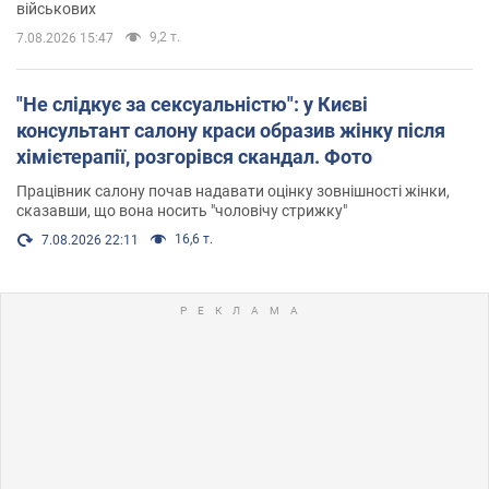
військових
9,2 т.
7.08.2026 15:47
"Не слідкує за сексуальністю": у Києві
консультант салону краси образив жінку після
хімієтерапії, розгорівся скандал. Фото
Працівник салону почав надавати оцінку зовнішності жінки,
сказавши, що вона носить "чоловічу стрижку"
16,6 т.
7.08.2026 22:11