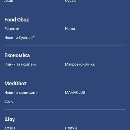
Акції
Сервіс
Food Oboz
Рецепти
Напої
Новини Кулінарії
Економіка
Ринки та компанії
Макроекономіка
MedOboz
Новини медицини
MAMACLUB
Covid
Шоу
Афіша
Плітки