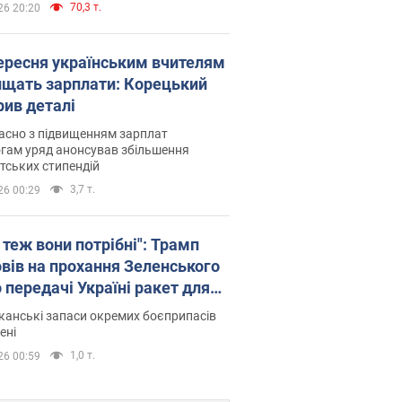
70,3 т.
26 20:20
вересня українським вчителям
ищать зарплати: Корецький
рив деталі
асно з підвищенням зарплат
гам уряд анонсував збільшення
тських стипендій
3,7 т.
26 00:29
 теж вони потрібні": Трамп
овів на прохання Зеленського
 передачі Україні ракет для
ot
анські запаси окремих боєприпасів
ені
1,0 т.
26 00:59