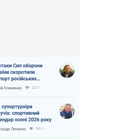
атаки Сил оборони
аїни скоротили
порт російських
топродуктів
2,3 т.
ій Клименко
 супертурніри
учіх: спортивний
ендар осені 2026 року
6,6 т.
сандр Липенко