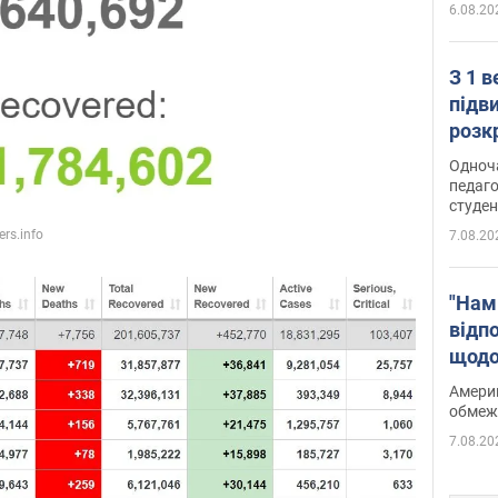
6.08.20
З 1 
підв
розк
Одноч
педаго
студен
7.08.20
"Нам
відп
щодо
Patri
Америк
обмеж
7.08.20