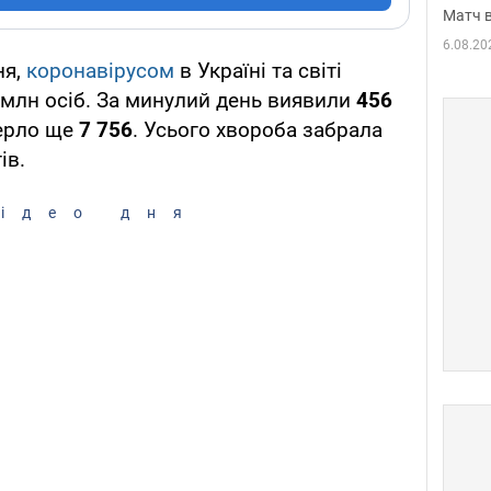
Матч в
6.08.20
ня,
коронавірусом
в Україні та світі
млн осіб. За минулий день виявили
456
мерло ще
7 756
. Усього хвороба забрала
ів.
ідео дня