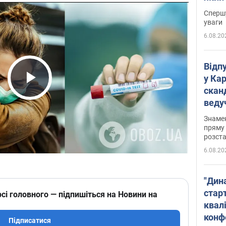
"агр
Спершу
уваги
6.08.20
Відп
у Ка
скан
Play Video
веду
захе
Знаме
пряму 
розста
6.08.20
"Дин
стар
сі головного — підпишіться на Новини на
квалі
конф
Підписатися