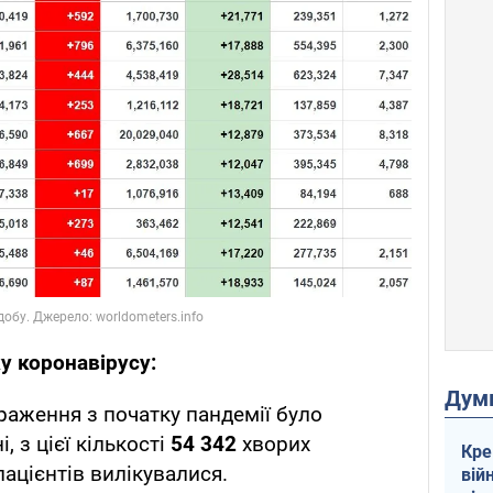
у коронавірусу:
Дум
раження з початку пандемії було
, з цієї кількості
54 342
хворих
Кре
ацієнтів вилікувалися.
вій