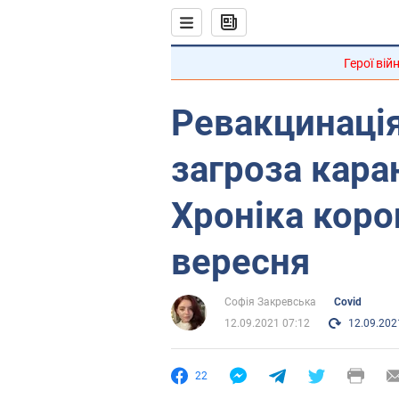
Герої вій
Ревакцинація
загроза каран
Хроніка коро
вересня
Софія Закревська
Covid
12.09.2021 07:12
12.09.202
22