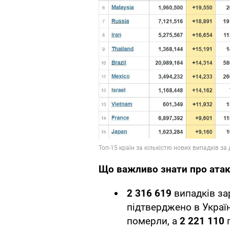
Що важливо знати про атак
2 316 619
випадків за
підтверджено в Україні
померли, а
2 221 110
п