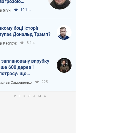
 загрозою
тична логістика
10,1 т.
ор Ягун
якому боці історії
тупає Дональд Трамп?
8,4 т.
ор Каспрук
 заплановану вирубку
ьше 600 дерев і
лотрасу: що
бувається на Теремках
225
ислав Самойленко
иєві