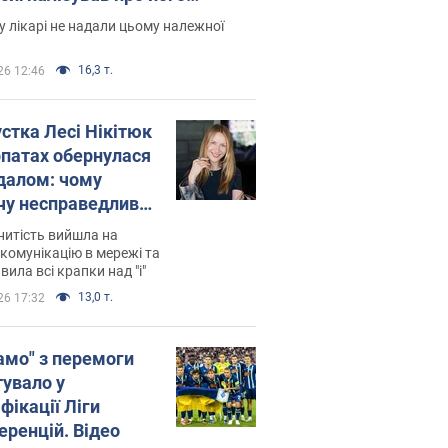
есивний" рак
 лікарі не надали цьому належної
16,3 т.
26 12:46
устка Лесі Нікітюк
рпатах обернулася
далом: чому
чу несправедливо
йтили
нитість вийшла на
комунікацію в мережі та
вила всі крапки над "і"
13,0 т.
26 17:32
амо" з перемоги
тувало у
фікації Ліги
еренцій. Відео