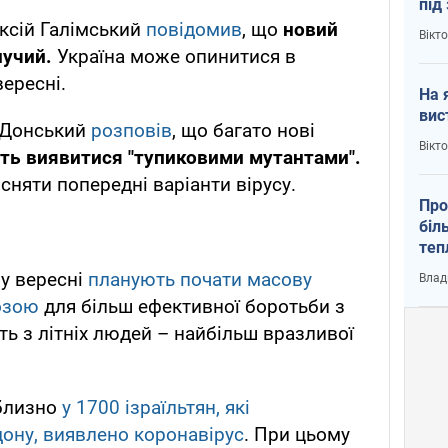
під
кри
ексій Галімський
повідомив
, що
новий
Вікт
учий.
Україна може опинитися в
вересні.
На 
вис
с Донський
розповів
, що багато нові
Вікт
ть виявитися "тупиковими мутантами".
сняти попередні варіанти вірусу.
Про
біл
теп
від
у вересні
планують почати масову
Влад
у К
озою
для більш ефективної боротьби з
ь з літніх людей – найбільш вразливої
иблизно
у 1700 ізраїльтян, які
дону, виявлено коронавірус
. При цьому