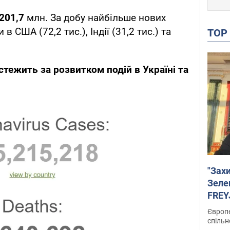
201,7
млн. За добу найбільше нових
 США (72,2 тис.), Індії (31,2 тис.) та
TO
стежить за розвитком подій в Україні та
"Зах
Зеле
FREYJ
підтр
Європе
спільн