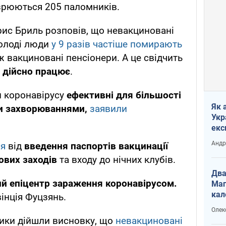
озрюються 205 паломників.
орис Бриль розповів, що невакциновані
молоді люди
у 9 разів частіше помирають
іж вакциновані пенсіонери. А це свідчить
 дійсно працює
.
и коронавірусу
ефективні для більшості
Як 
и захворюваннями,
заявили
Укр
екс
наф
Андр
ся
від
введення паспортів вакцинації
ових заходів
та входу до нічних клубів.
Два
й епіцентр зараження коронавірусом.
Маг
кал
інція Фуцзянь.
Олек
ики дійшли висновку, що
невакциновані