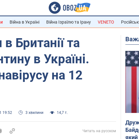
ни
Війна в Україні
Війна Ізраїлю та Ірану
VENETO
Російськ
Важ
 в Британії та
тину в Україні.
навірусу на 12
1 19:52
3 хвилини
14,7 т.
Друж
Байд
Читать на русском
який