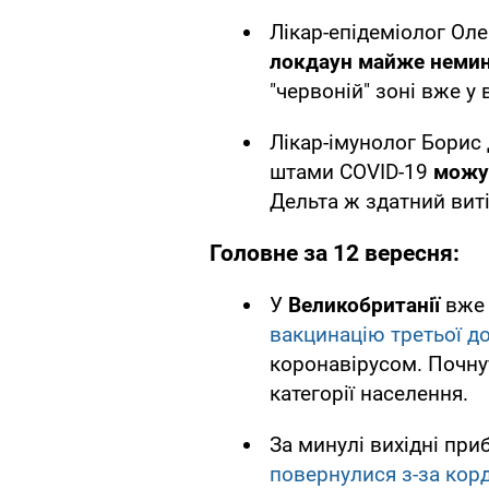
Лікар-епідеміолог Ол
локдаун майже немин
"червоній" зоні вже у 
Лікар-імунолог Бори
штами COVID-19
можу
Дельта ж здатний виті
Головне за 12 вересня:
У
Великобританії
вже 
вакцинацію третьої д
коронавірусом. Почнут
категорії населення.
За минулі вихідні пр
повернулися з-за кор