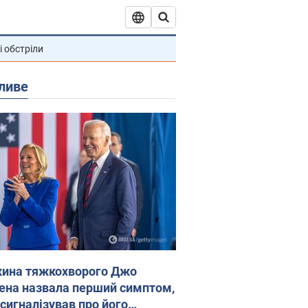
і обстріли
ливе
ина тяжкохворого Джо
ена назвала перший симптом,
 сигналізував про його