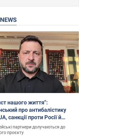
P NEWS
ист нашого життя":
нський про антибалістику
A, санкції проти Росії й
имку аграріїв. Відео
йські партнери долучаються до
ого проєкту