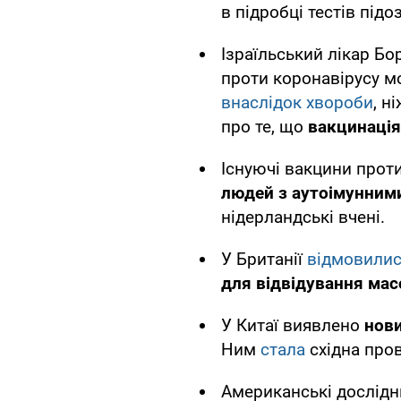
в підробці тестів під
Ізраїльський лікар Б
проти коронавірусу 
внаслідок хвороби
, н
про те, що
вакцинація
Існуючі вакцини прот
людей з аутоімунним
нідерландські вчені.
У Британії
відмовили
для відвідування мас
У Китаї виявлено
нови
Ним
стала
східна пров
Американські дослідн