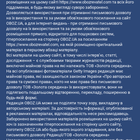
розміщених на цьому сайті
https://www.obozrevatel.com
та всіх його
піддоменах, в будь-якому вигляді суворо заборонено.
Дозволяється використання при отриманні письмового дозволу
на їх використання та за умови обов'язкового посилання на сайт
OBOZ.UA, а для інтернет-видань - при отриманні письмового
дозволу на їх використання та за умови обов'язкового
розміщення прямого, відкритого для пошукових систем,
гіперпосилання на сторінку OBOZ.UA за посиланням
https://www.obozrevatel.com
, на якій розміщено оригінальний
матеріал в першому абзаці матеріалу.
Всі матеріали на цьому сайті, в тому числі інтерв’ю, статті,
дослідження – є службовими творами журналістів редакції,
виключні майнові права на які належать ТОВ «Золота середина».
На всі опубліковані фотоматеріали Getty Images редакція має
майнові права, які захищаються законом України «Про авторські
права та суміжні права», ніхто не має права без письмового
дозволу ТОВ «Золота середина» їх використовувати, вони не
підлягають подальшому відтворенню, перекладу, поширенню в
будь-якій формі.
Редакція OBOZ.UA може не поділяти точку зору, викладену в
авторському матеріалі. За достовірність інформації, опублікованої
в рекламних матеріалах, відповідальність несе рекламодавець.
Заборонено використання матеріалів розміщених на цьому сайті,
хоч із зазначенням гіперпосилання на сторінку цього сайту,
логотипу OBOZ.UA або будь-якого іншого згадування, але без
письмового дозволу Редакції/ТОВ «Золота середина»