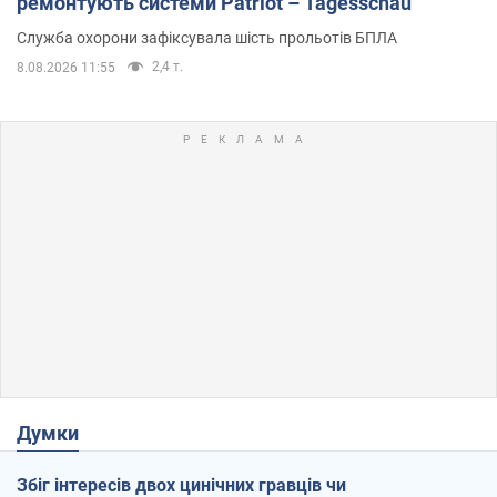
ремонтують системи Patriot – Tagesschau
Служба охорони зафіксувала шість прольотів БПЛА
2,4 т.
8.08.2026 11:55
Думки
Збіг інтересів двох цинічних гравців чи