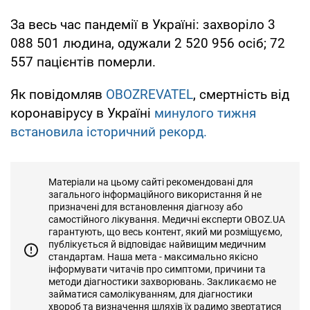
За весь час пандемії в Україні: захворіло 3
088 501 людина, одужали 2 520 956 осіб; 72
557 пацієнтів померли.
Як повідомляв
OBOZREVATEL
, смертність від
коронавірусу в Україні
минулого тижня
встановила історичний рекорд.
Матеріали на цьому сайті рекомендовані для
загального інформаційного використання й не
призначені для встановлення діагнозу або
самостійного лікування. Медичні експерти OBOZ.UA
гарантують, що весь контент, який ми розміщуємо,
публікується й відповідає найвищим медичним
стандартам. Наша мета - максимально якісно
інформувати читачів про симптоми, причини та
методи діагностики захворювань. Закликаємо не
займатися самолікуванням, для діагностики
хвороб та визначення шляхів їх радимо звертатися