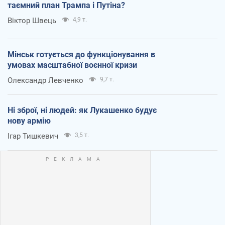
таємний план Трампа і Путіна?
Віктор Швець
4,9 т.
Мінськ готується до функціонування в
умовах масштабної воєнної кризи
Олександр Левченко
9,7 т.
Ні зброї, ні людей: як Лукашенко будує
нову армію
Ігар Тишкевич
3,5 т.