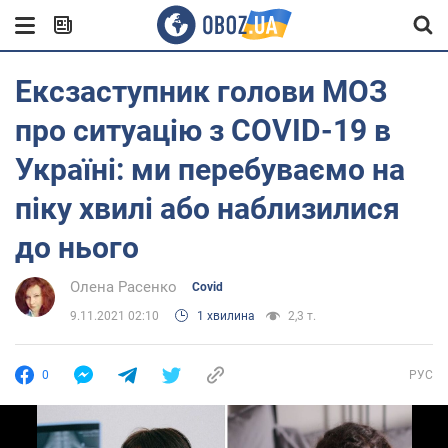
Ексзаступник голови МОЗ
про ситуацію з COVID-19 в
Україні: ми перебуваємо на
піку хвилі або наблизилися
до нього
Олена Расенко
Covid
9.11.2021 02:10
1 хвилина
2,3 т.
0
РУС