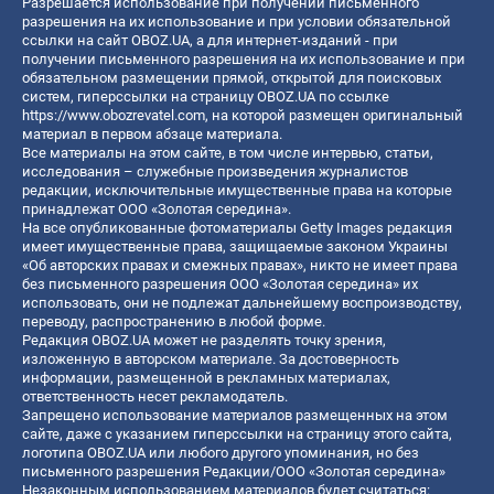
Разрешается использование при получении письменного
разрешения на их использование и при условии обязательной
ссылки на сайт OBOZ.UA, а для интернет-изданий - при
получении письменного разрешения на их использование и при
обязательном размещении прямой, открытой для поисковых
систем, гиперссылки на страницу OBOZ.UA по ссылке
https://www.obozrevatel.com
, на которой размещен оригинальный
материал в первом абзаце материала.
Все материалы на этом сайте, в том числе интервью, статьи,
исследования – служебные произведения журналистов
редакции, исключительные имущественные права на которые
принадлежат ООО «Золотая середина».
На все опубликованные фотоматериалы Getty Images редакция
имеет имущественные права, защищаемые законом Украины
«Об авторских правах и смежных правах», никто не имеет права
без письменного разрешения ООО «Золотая середина» их
использовать, они не подлежат дальнейшему воспроизводству,
переводу, распространению в любой форме.
Редакция OBOZ.UA может не разделять точку зрения,
изложенную в авторском материале. За достоверность
информации, размещенной в рекламных материалах,
ответственность несет рекламодатель.
Запрещено использование материалов размещенных на этом
сайте, даже с указанием гиперссылки на страницу этого сайта,
логотипа OBOZ.UA или любого другого упоминания, но без
письменного разрешения Редакции/ООО «Золотая середина»
Незаконным использованием материалов будет считаться: