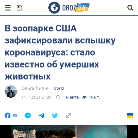
В зоопарке США
зафиксировали вспышку
коронавируса: стало
известно об умерших
животных
Ольга Липич
Covid
14.11.2021 21:26
1 минута
10,6 т.
98