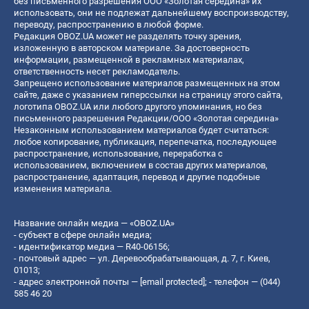
без письменного разрешения ООО «Золотая середина» их
использовать, они не подлежат дальнейшему воспроизводству,
переводу, распространению в любой форме.
Редакция OBOZ.UA может не разделять точку зрения,
изложенную в авторском материале. За достоверность
информации, размещенной в рекламных материалах,
ответственность несет рекламодатель.
Запрещено использование материалов размещенных на этом
сайте, даже с указанием гиперссылки на страницу этого сайта,
логотипа OBOZ.UA или любого другого упоминания, но без
письменного разрешения Редакции/ООО «Золотая середина»
Незаконным использованием материалов будет считаться:
любое копирование, публикация, перепечатка, последующее
распространение, использование, переработка с
использованием, включением в состав других материалов,
распространение, адаптация, перевод и другие подобные
изменения материала.
Название онлайн медиа — «OBOZ.UA»
- субъект в сфере онлайн медиа;
- идентификатор медиа — R40-06156;
- почтовый адрес — ул. Деревообрабатывающая, д. 7, г. Киев,
01013;
- адрес электронной почты —
[email protected]
; - телефон — (044)
585 46 20