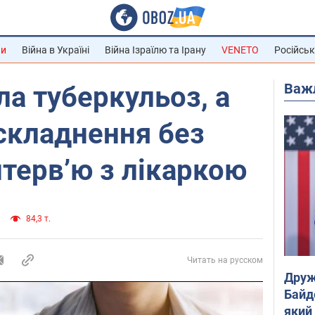
ни
Війна в Україні
Війна Ізраїлю та Ірану
VENETO
Російськ
Важ
ла туберкульоз, а
складнення без
нтерв’ю з лікаркою
84,3 т.
Читать на русском
Друж
Байд
який