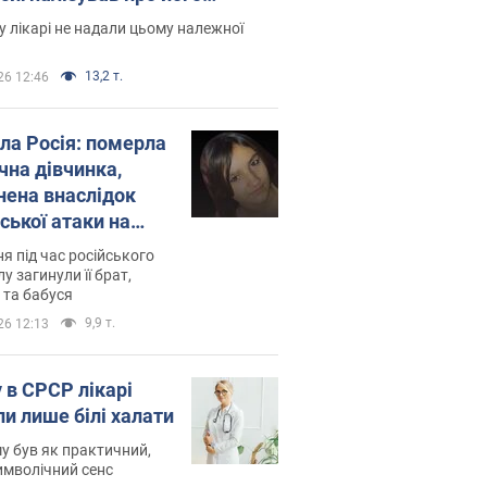
есивний" рак
 лікарі не надали цьому належної
13,2 т.
26 12:46
ила Росія: померла
чна дівчинка,
нена внаслідок
ської атаки на
ину. Фото
ня під час російського
лу загинули її брат,
 та бабуся
9,9 т.
26 12:13
 в СРСР лікарі
ли лише білі халати
у був як практичний,
символічний сенс