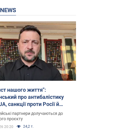
P NEWS
ист нашого життя":
нський про антибалістику
A, санкції проти Росії й
имку аграріїв. Відео
йські партнери долучаються до
ого проєкту
24,2 т.
26 20:20