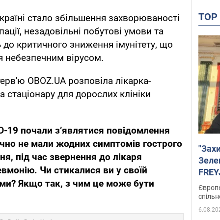
TO
Україні стало збільшення захворюваності
пації, незадовільні побутові умови та
ь до критичного зниження імунітету, що
я небезпечним вірусом.
ерв'ю OBOZ.UA розповіла лікарка-
а стаціонару для дорослих клініки
D
-19
почали з’являтися повідомлення
ично не мали жодних симптомів гострого
"Зах
я, під час звернення до лікаря
Зеле
евмонію. Чи стикалися ви у своїй
FREYJ
ми? Якщо так, з чим це може бути
підтр
Європе
спільн
6.08.20