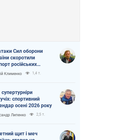
атаки Сил оборони
аїни скоротили
порт російських
топродуктів
1,4 т.
ій Клименко
 супертурніри
учіх: спортивний
ендар осені 2026 року
2,5 т.
сандр Липенко
етний щит і меч