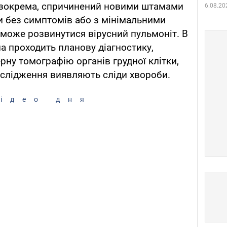
 зокрема, спричинений новими штамами
6.08.20
ти без симптомів або з мінімальними
може розвинутися вірусний пульмоніт. В
а проходить планову діагностику,
рну томографію органів грудної клітки,
ослідження виявляють сліди хвороби.
ідео дня