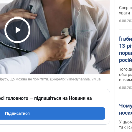
"агр
Спершу
уваги
6.08.20
Play Video
Її вб
13-рі
пора
росій
Сумщ
Того д
обстрі
вітчим
6.08.20
сі головного — підпишіться на Новини на
Чому
носи
Підписатися
У цьом
так і 