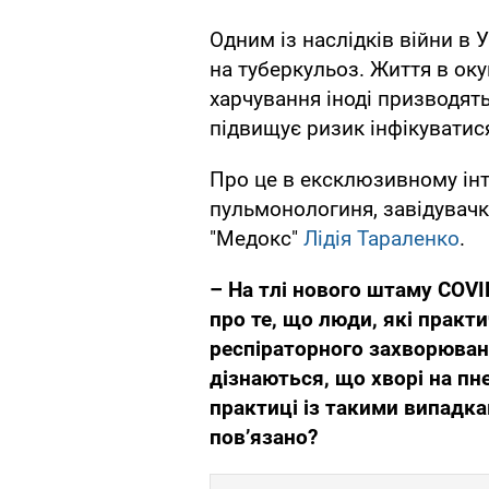
Одним із наслідків війни в 
на туберкульоз. Життя в оку
харчування іноді призводят
підвищує ризик інфікуватис
Про це в ексклюзивному інт
пульмонологиня, завідувачк
"Медокс"
Лідія Тараленко
.
– На тлі нового штаму
COVI
про те, що люди, які практ
респіраторного захворюванн
дізнаються, що хворі на пн
практиці із такими випадка
пов’язано?