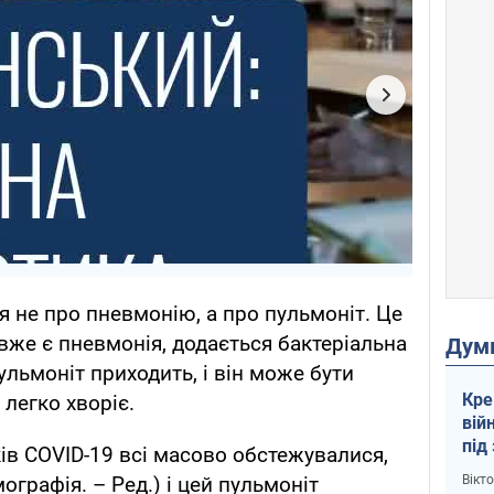
ся не про пневмонію, а про пульмоніт. Це
вже є пневмонія, додається бактеріальна
Дум
ульмоніт приходить, і він може бути
Кре
легко хворіє.
вій
під
ів COVID-19 всі масово обстежувалися,
кри
Вікт
графія. – Ред.) і цей пульмоніт