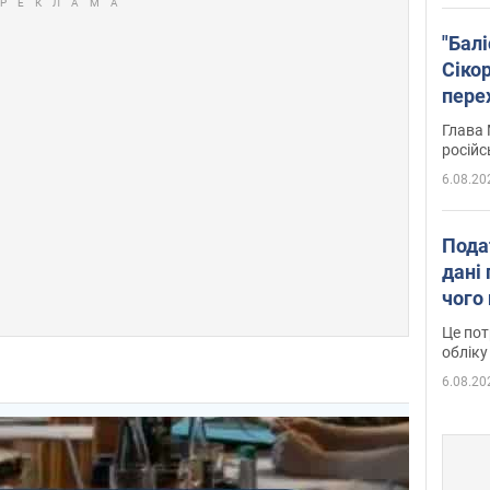
"Бал
Сіко
пере
Укра
Глава 
російс
6.08.20
Пода
дані 
чого
Це пот
обліку
6.08.20