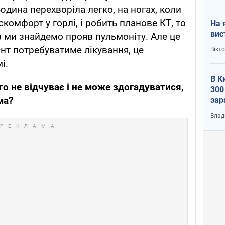
юдина перехворіла легко, на ногах, коли
скомфорт у горлі, і робить планове КТ, то
На 
вис
в ми знайдемо прояв пульмоніту. Але це
єнт потребуватиме лікування, це
Вікт
і.
В К
о не відчуває і не може здогадуватися,
300
ма?
зар
всу
Влад