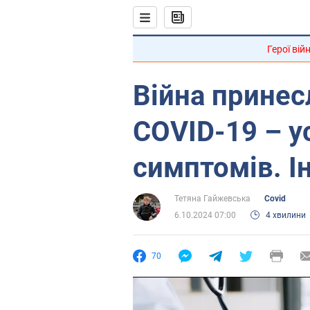
Герої вій
Війна принес
COVID-19 – у
симптомів. І
Тетяна Гайжевська
Covid
6.10.2024 07:00
4 хвилини
70