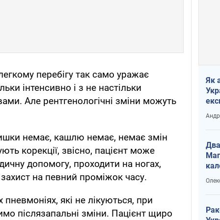
легкому перебігу так само уражає
Як 
льки інтенсивно і з не настільки
Укр
ами. Але рентгенологічні зміни можуть
екс
наф
Андр
ишки немає, кашлю немає, немає змін
Два
ують корекції, звісно, пацієнт може
Маг
дичну допомогу, проходити на ногах,
кал
 захист на певний проміжок часу.
Олек
х пневмоніях, які не лікуються, при
Рак
димо післязапальні зміни. Пацієнт щиро