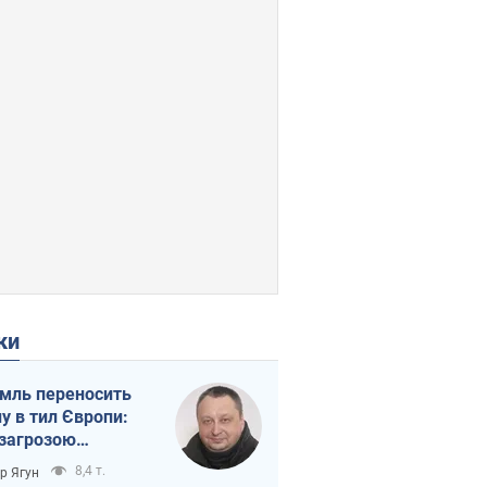
ки
мль переносить
ну в тил Європи:
 загрозою
тична логістика
8,4 т.
ор Ягун