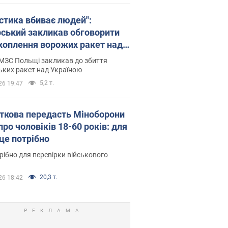
істика вбиває людей":
рський закликав обговорити
хоплення ворожих ракет над
їною
МЗС Польщі закликав до збиття
ьких ракет над Україною
5,2 т.
26 19:47
ткова передасть Міноборони
про чоловіків 18-60 років: для
 це потрібно
рібно для перевірки військового
20,3 т.
26 18:42