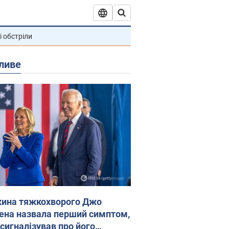
і обстріли
ливе
ина тяжкохворого Джо
ена назвала перший симптом,
 сигналізував про його