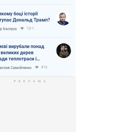
якому боці історії
тупає Дональд Трамп?
7,0 т.
ор Каспрук
иєві вирубали понад
 великих дерев
ади теплотраси і
переч Генплану
816
ислав Самойленко