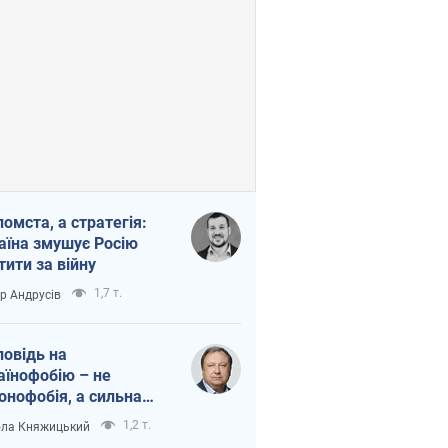
помста, а стратегія:
аїна змушує Росію
тити за війну
1,7 т.
ор Андрусів
повідь на
аїнофобію – не
онофобія, а сильна
аїнська держава
1,2 т.
ла Княжицький