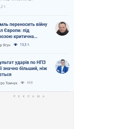
етний терор
,2 т.
мль переносить війну
ил Європи: під
розою критична
істика
13,3 т.
ор Ягун
ультат ударів по НПЗ
ії значно більший, ніж
ється
468
ро Томчук