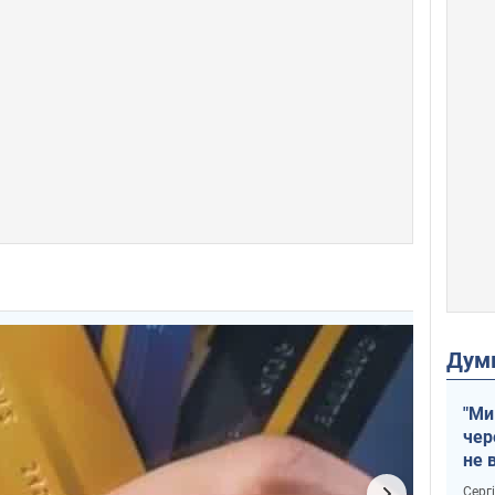
Дум
"Ми
чер
не 
зне
Серг