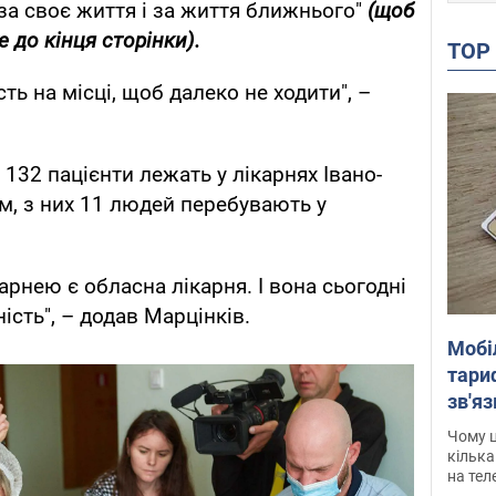
"за своє життя і за життя ближнього"
(щоб
 до кінця сторінки).
TO
ть на місці, щоб далеко не ходити", –
 132 пацієнти лежать у лікарнях Івано-
м, з них 11 людей перебувають у
рнею є обласна лікарня. І вона сьогодні
сть", – додав Марцінків.
Мобі
тариф
зв'яз
скар
Чому ц
кілька
на тел