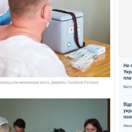
Не 
Укр
пла
Вікт
Від
укр
пол
укр
Мико