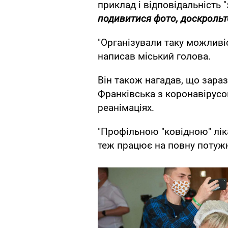
приклад і відповідальність 
подивитися фото, доскрольте
"Організували таку можливіс
написав міський голова.
Він також нагадав, що зараз
Франківська з коронавірусо
реанімаціях.
"Профільною "ковідною" ліка
теж працює на повну потужні