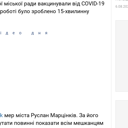
ї міської ради вакцинували від COVID-19
6.08.20
в роботі було зроблено 15-хвилинну
ідео дня
k
мер міста Руслан Марцінків. За його
утати повинні показати всім мешканцям