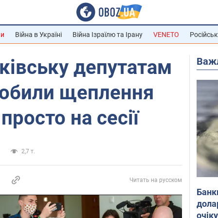
ни
Війна в Україні
Війна Ізраїлю та Ірану
VENETO
Російськ
Важ
ківську депутатам
робили щеплення
просто на сесії
а
2,7 т.
Читать на русском
Банк
дола
очік