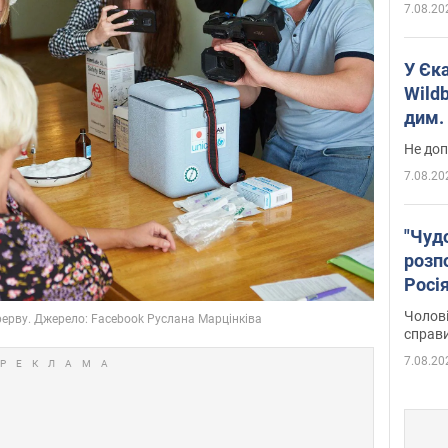
7.08.20
У Єк
Wildb
дим. 
Не доп
7.08.20
"Чуд
розпо
Росі
Фото
Чолові
справ
7.08.20