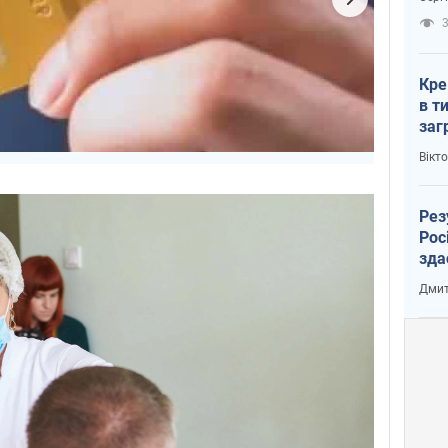
рак
3
Кре
в т
заг
лог
Вікт
Рез
Рос
зда
Дмит