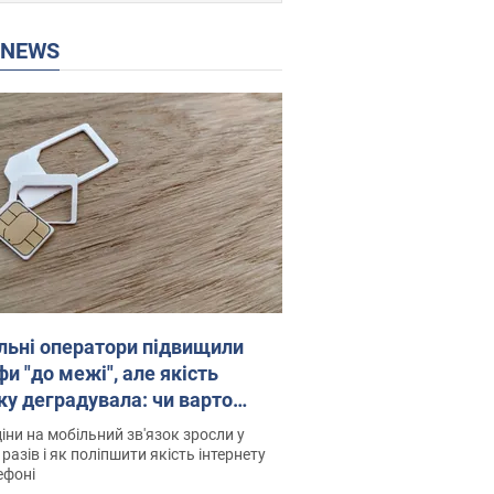
P NEWS
льні оператори підвищили
и "до межі", але якість
ку деградувала: чи варто
житись на ціни
іни на мобільний зв'язок зросли у
 разів і як поліпшити якість інтернету
ефоні