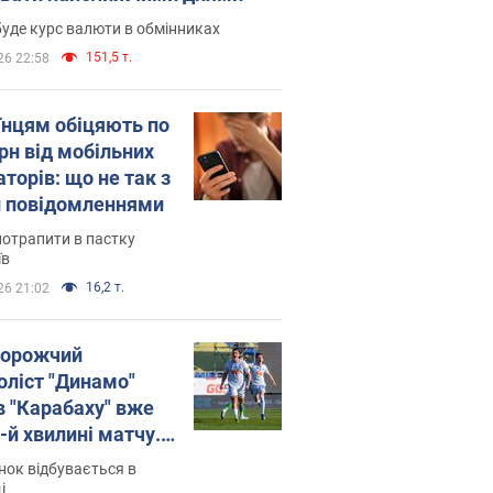
уде курс валюти в обмінниках
151,5 т.
26 22:58
їнцям обіцяють по
рн від мобільних
торів: що не так з
 повідомленнями
потрапити в пастку
їв
16,2 т.
26 21:02
орожчий
оліст "Динамо"
в "Карабаху" вже
-й хвилині матчу.
о
ок відбувається в
і