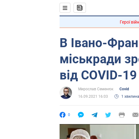
Герої вій
В Івано-Фран
міськради з
від COVID-19 
Мирослав Семенюк
Covid
16.09.2021 16:03
1 хвилин
0