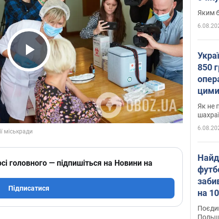
Яким б
6.08.20
Укра
Play Video
850 г
опера
цими
Як не 
шахра
6.08.20
Найд
сі головного — підпишіться на Новини на
футб
заби
Підписатися
на 10
Віде
Поєдин
Польщ