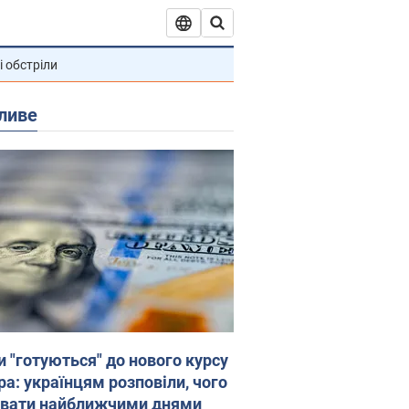
і обстріли
ливе
и "готуються" до нового курсу
ра: українцям розповіли, чого
увати найближчими днями