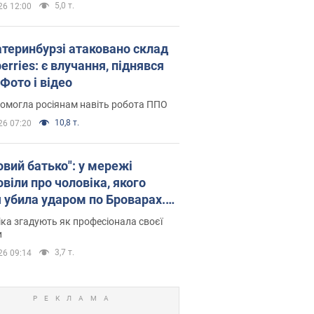
5,0 т.
26 12:00
атеринбурзі атаковано склад
erries: є влучання, піднявся
Фото і відео
омогла росіянам навіть робота ППО
10,8 т.
26 07:20
овий батько": у мережі
віли про чоловіка, якого
я убила ударом по Броварах.
ка згадують як професіонала своєї
и
3,7 т.
26 09:14