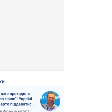
ки
 вже проходили
ез гірше": Україні
варто піддаватися
вірі через
ій Марченко, експерт