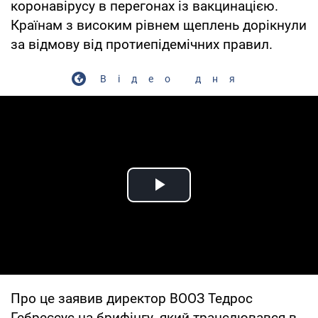
коронавірусу в перегонах із вакцинацією.
Країнам з високим рівнем щеплень дорікнули
за відмову від протиепідемічних правил.
Відео дня
Play Video
Про це заявив директор ВООЗ Тедрос
Гебреєсус на брифінгу, який транслювався в