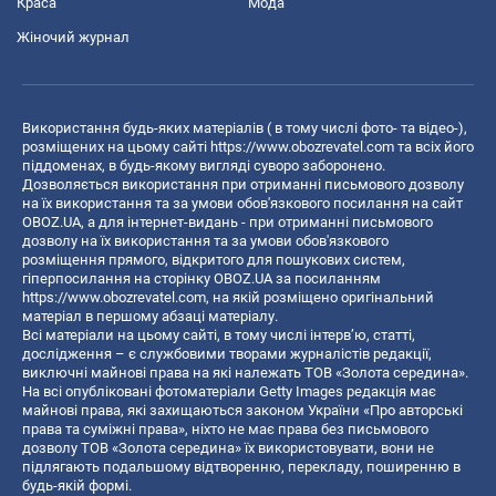
Краса
Мода
Жіночий журнал
Використання будь-яких матеріалів ( в тому числі фото- та відео-),
розміщених на цьому сайті
https://www.obozrevatel.com
та всіх його
піддоменах, в будь-якому вигляді суворо заборонено.
Дозволяється використання при отриманні письмового дозволу
на їх використання та за умови обов'язкового посилання на сайт
OBOZ.UA, а для інтернет-видань - при отриманні письмового
дозволу на їх використання та за умови обов'язкового
розміщення прямого, відкритого для пошукових систем,
гіперпосилання на сторінку OBOZ.UA за посиланням
https://www.obozrevatel.com
, на якій розміщено оригінальний
матеріал в першому абзаці матеріалу.
Всі матеріали на цьому сайті, в тому числі інтерв’ю, статті,
дослідження – є службовими творами журналістів редакції,
виключні майнові права на які належать ТОВ «Золота середина».
На всі опубліковані фотоматеріали Getty Images редакція має
майнові права, які захищаються законом України «Про авторські
права та суміжні права», ніхто не має права без письмового
дозволу ТОВ «Золота середина» їх використовувати, вони не
підлягають подальшому відтворенню, перекладу, поширенню в
будь-якій формі.