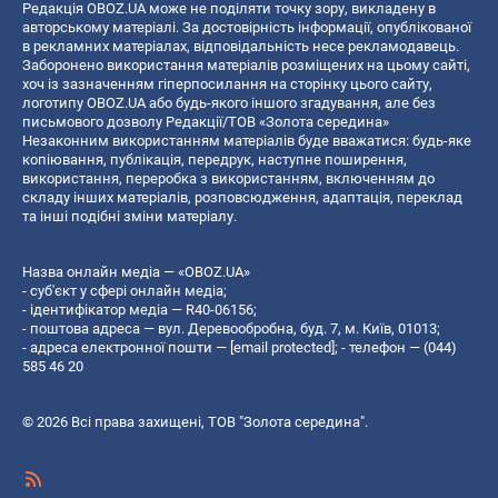
Редакція OBOZ.UA може не поділяти точку зору, викладену в
авторському матеріалі. За достовірність інформації, опублікованої
в рекламних матеріалах, відповідальність несе рекламодавець.
Заборонено використання матеріалів розміщених на цьому сайті,
хоч із зазначенням гіперпосилання на сторінку цього сайту,
логотипу OBOZ.UA або будь-якого іншого згадування, але без
письмового дозволу Редакції/ТОВ «Золота середина»
Незаконним використанням матеріалів буде вважатися: будь-яке
копiювання, публiкацiя, передрук, наступне поширення,
використання, переробка з використанням, включенням до
складу інших матеріалів, розповсюдження, адаптація, переклад
та інші подібні зміни матеріалу.
Назва онлайн медіа — «OBOZ.UA»
- суб'єкт у сфері онлайн медіа;
- ідентифікатор медіа — R40-06156;
- поштова адреса — вул. Деревообробна, буд. 7, м. Київ, 01013;
- адреса електронної пошти —
[email protected]
; - телефон — (044)
585 46 20
© 2026 Всі права захищені, ТОВ "Золота середина".