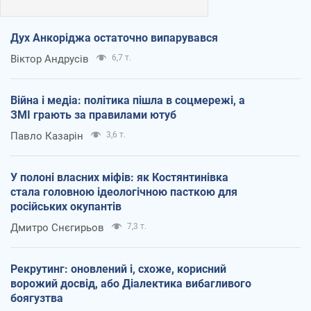
Дух Анкоріджа остаточно випарувався
Віктор Андрусів
6,7 т.
Війна і медіа: політика пішла в соцмережі, а
ЗМІ грають за правилами ютуб
Павло Казарін
3,6 т.
У полоні власних міфів: як Костянтинівка
стала головною ідеологічною пасткою для
російських окупантів
Дмитро Снєгирьов
7,3 т.
Рекрутинг: оновлений і, схоже, корисний
ворожий досвід, або Діалектика вибагливого
боягузтва