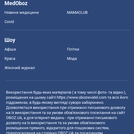
MedOboz
Новини медицини
MAMACLUB
Covid
Шоу
Афіша
Плітки
Краса
Мода
Жіночий журнал
Використання будь-яких матеріалів ( в тому числі фото- та відео-),
розміщених на цьому сайті
https://www.obozrevatel.com
та всіх його
піддоменах, в будь-якому вигляді суворо заборонено.
Дозволяється використання при отриманні письмового дозволу
на їх використання та за умови обов'язкового посилання на сайт
OBOZ.UA, а для інтернет-видань - при отриманні письмового
дозволу на їх використання та за умови обов'язкового
розміщення прямого, відкритого для пошукових систем,
гіперпосилання на сторінку OBOZ.UA за посиланням