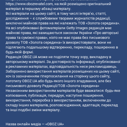
https://www.obozrevatel.com
, на якій розміщено оригінальний
матеріал в першому абзаці матеріалу.
Всі матеріали на цьому сайті, в тому числі інтерв’ю, статті,
дослідження – є службовими творами журналістів редакції,
виключні майнові права на які належать ТОВ «Золота середина».
На всі опубліковані фотоматеріали Getty Images редакція має
майнові права, які захищаються законом України «Про авторські
права та суміжні права», ніхто не має права без письмового
дозволу ТОВ «Золота середина» їх використовувати, вони не
підлягають подальшому відтворенню, перекладу, поширенню в
будь-якій формі.
Редакція OBOZ.UA може не поділяти точку зору, викладену в
авторському матеріалі. За достовірність інформації, опублікованої
в рекламних матеріалах, відповідальність несе рекламодавець.
Заборонено використання матеріалів розміщених на цьому сайті,
хоч із зазначенням гіперпосилання на сторінку цього сайту,
логотипу OBOZ.UA або будь-якого іншого згадування, але без
письмового дозволу Редакції/ТОВ «Золота середина»
Незаконним використанням матеріалів буде вважатися: будь-яке
копiювання, публiкацiя, передрук, наступне поширення,
використання, переробка з використанням, включенням до
складу інших матеріалів, розповсюдження, адаптація, переклад
та інші подібні зміни матеріалу.
Назва онлайн медіа — «OBOZ.UA»