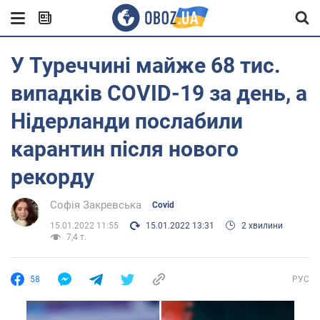
У Туреччині майже 68 тис.
випадків COVID-19 за день, а
Нідерланди послабили
карантин після нового
рекорду
Софія Закревська
Covid
15.01.2022 11:55
15.01.2022 13:31
2 хвилини
7,4 т.
58
РУС