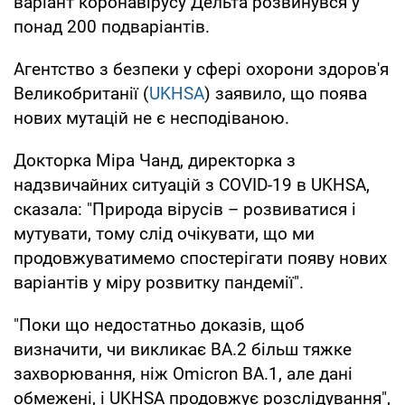
варіант коронавірусу Дельта розвинувся у
понад 200 подваріантів.
Агентство з безпеки у сфері охорони здоров'я
Великобританії (
UKHSA
) заявило, що поява
нових мутацій не є несподіваною.
Докторка Міра Чанд, директорка з
надзвичайних ситуацій з COVID-19 в UKHSA,
сказала: "Природа вірусів – розвиватися і
мутувати, тому слід очікувати, що ми
продовжуватимемо спостерігати появу нових
варіантів у міру розвитку пандемії".
"Поки що недостатньо доказів, щоб
визначити, чи викликає BA.2 більш тяжке
захворювання, ніж Omicron BA.1, але дані
обмежені, і UKHSA продовжує розслідування",