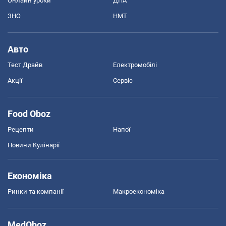
Онлайн уроки
ДПА
ЗНО
НМТ
Авто
Тест Драйв
Електромобілі
Акції
Сервіс
Food Oboz
Рецепти
Напої
Новини Кулінарії
Економіка
Ринки та компанії
Макроекономіка
MedOboz