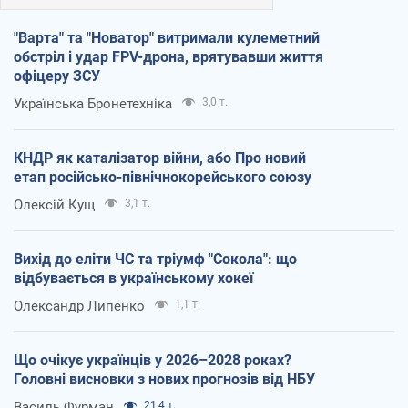
"Варта" та "Новатор" витримали кулеметний
обстріл і удар FPV-дрона, врятувавши життя
офіцеру ЗСУ
Українська Бронетехніка
3,0 т.
КНДР як каталізатор війни, або Про новий
етап російсько-північнокорейського союзу
Олексій Кущ
3,1 т.
Вихід до еліти ЧС та тріумф "Сокола": що
відбувається в українському хокеї
Олександр Липенко
1,1 т.
Що очікує українців у 2026–2028 роках?
Головні висновки з нових прогнозів від НБУ
Василь Фурман
21,4 т.