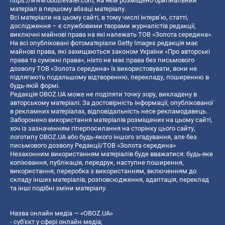
https://www.obozrevatel.com
, на якій розміщено оригінальний
матеріал в першому абзаці матеріалу.
Всі матеріали на цьому сайті, в тому числі інтерв’ю, статті,
дослідження – є службовими творами журналістів редакції,
виключні майнові права на які належать ТОВ «Золота середина».
На всі опубліковані фотоматеріали Getty Images редакція має
майнові права, які захищаються законом України «Про авторські
права та суміжні права», ніхто не має права без письмового
дозволу ТОВ «Золота середина» їх використовувати, вони не
підлягають подальшому відтворенню, перекладу, поширенню в
будь-якій формі.
Редакція OBOZ.UA може не поділяти точку зору, викладену в
авторському матеріалі. За достовірність інформації, опублікованої
в рекламних матеріалах, відповідальність несе рекламодавець.
Заборонено використання матеріалів розміщених на цьому сайті,
хоч із зазначенням гіперпосилання на сторінку цього сайту,
логотипу OBOZ.UA або будь-якого іншого згадування, але без
письмового дозволу Редакції/ТОВ «Золота середина»
Незаконним використанням матеріалів буде вважатися: будь-яке
копiювання, публiкацiя, передрук, наступне поширення,
використання, переробка з використанням, включенням до
складу інших матеріалів, розповсюдження, адаптація, переклад
та інші подібні зміни матеріалу.
Назва онлайн медіа — «OBOZ.UA»
- суб'єкт у сфері онлайн медіа;