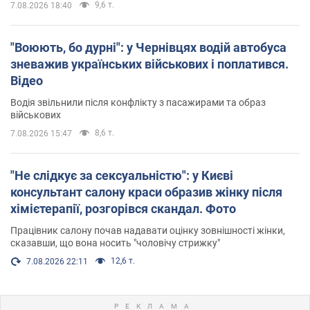
9,6 т.
7.08.2026 18:40
"Воюють, бо дурні": у Чернівцях водій автобуса
зневажив українських військових і поплатився.
Відео
Водія звільнили після конфлікту з пасажирами та образ
військових
8,6 т.
7.08.2026 15:47
"Не слідкує за сексуальністю": у Києві
консультант салону краси образив жінку після
хімієтерапії, розгорівся скандал. Фото
Працівник салону почав надавати оцінку зовнішності жінки,
сказавши, що вона носить "чоловічу стрижку"
12,6 т.
7.08.2026 22:11