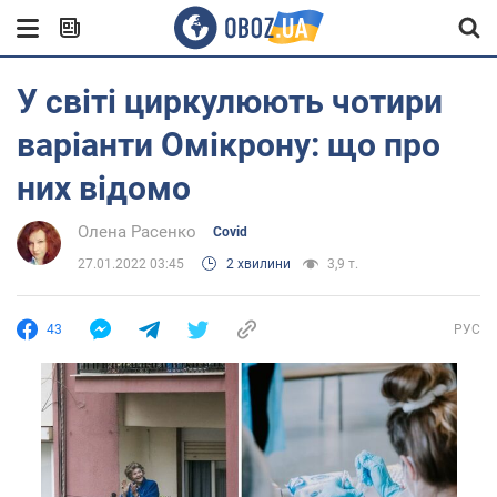
У світі циркулюють чотири
варіанти Омікрону: що про
них відомо
Олена Расенко
Covid
27.01.2022 03:45
2 хвилини
3,9 т.
43
РУС