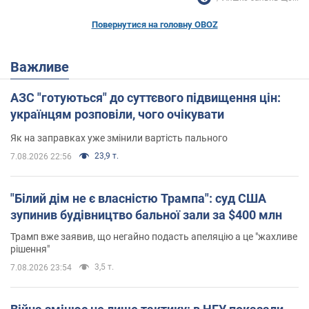
Повернутися на головну OBOZ
Важливе
АЗС "готуються" до суттєвого підвищення цін:
українцям розповіли, чого очікувати
Як на заправках уже змінили вартість пального
23,9 т.
7.08.2026 22:56
"Білий дім не є власністю Трампа": суд США
зупинив будівництво бальної зали за $400 млн
Трамп вже заявив, що негайно подасть апеляцію а це "жахливе
рішення"
3,5 т.
7.08.2026 23:54