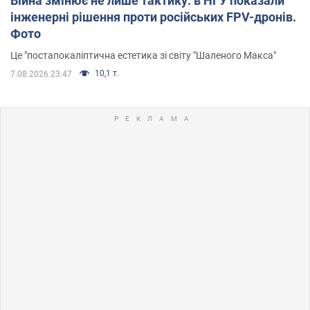
Війна змінює не лише тактику: в НГУ показали
інженерні рішення проти російських FPV-дронів.
Фото
Це "постапокаліптична естетика зі світу "Шаленого Макса"
10,1 т.
7.08.2026 23:47