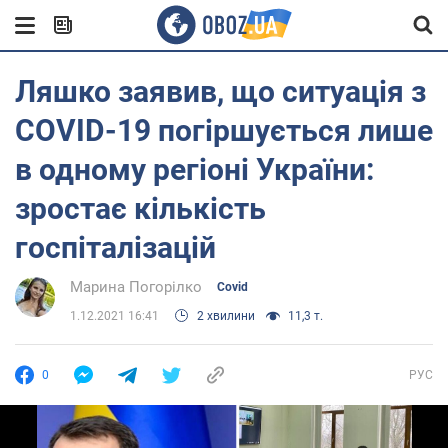
Ляшко заявив, що ситуація з
COVID-19 погіршується лише
в одному регіоні України:
зростає кількість
госпіталізацій
Марина Погорілко
Covid
1.12.2021 16:41
2 хвилини
11,3 т.
0
РУС