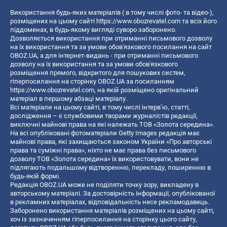
Використання будь-яких матеріалів ( в тому числі фото- та відео-),
розміщених на цьому сайті
https://www.obozrevatel.com
та всіх його
піддоменах, в будь-якому вигляді суворо заборонено.
Дозволяється використання при отриманні письмового дозволу
на їх використання та за умови обов'язкового посилання на сайт
OBOZ.UA, а для інтернет-видань - при отриманні письмового
дозволу на їх використання та за умови обов'язкового
розміщення прямого, відкритого для пошукових систем,
гіперпосилання на сторінку OBOZ.UA за посиланням
https://www.obozrevatel.com
, на якій розміщено оригінальний
матеріал в першому абзаці матеріалу.
Всі матеріали на цьому сайті, в тому числі інтерв’ю, статті,
дослідження – є службовими творами журналістів редакції,
виключні майнові права на які належать ТОВ «Золота середина».
На всі опубліковані фотоматеріали Getty Images редакція має
майнові права, які захищаються законом України «Про авторські
права та суміжні права», ніхто не має права без письмового
дозволу ТОВ «Золота середина» їх використовувати, вони не
підлягають подальшому відтворенню, перекладу, поширенню в
будь-якій формі.
Редакція OBOZ.UA може не поділяти точку зору, викладену в
авторському матеріалі. За достовірність інформації, опублікованої
в рекламних матеріалах, відповідальність несе рекламодавець.
Заборонено використання матеріалів розміщених на цьому сайті,
хоч із зазначенням гіперпосилання на сторінку цього сайту,