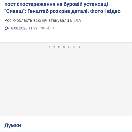
пост спостереження на буровій установці
"Сиваш": Генштаб розкрив деталі. Фото і відео
Росію область всю ніч атакували БПЛА
4,1 т.
8.08.2026 11:39
Думки