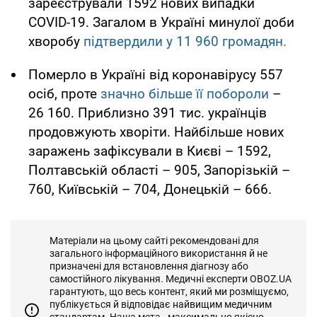
зареєстрували 1592 нових випадки
COVID-19. Загалом в Україні минулої доби
хворобу
підтвердили у 11 960 громадян.
Померло в Україні від коронавірусу 557
осіб, проте
значно більше її побороли
–
26 160. Приблизно 391 тис. українців
продовжують хворіти. Найбільше нових
заражень зафіксували в Києві – 1592,
Полтавській області – 905, Запорізькій –
760, Київській – 704, Донецькій – 666.
Матеріали на цьому сайті рекомендовані для
загального інформаційного використання й не
призначені для встановлення діагнозу або
самостійного лікування. Медичні експерти OBOZ.UA
гарантують, що весь контент, який ми розміщуємо,
публікується й відповідає найвищим медичним
стандартам. Наша мета - максимально якісно