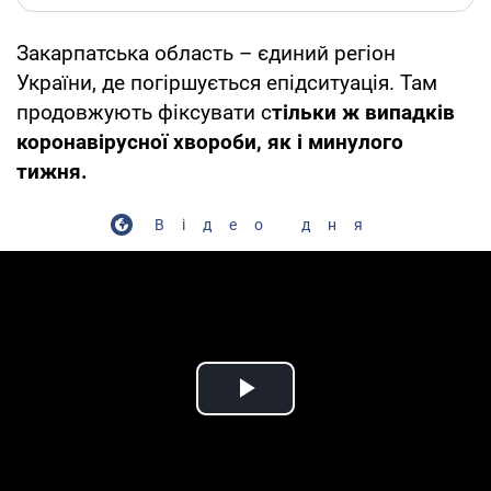
Закарпатська область – єдиний регіон
України, де погіршується епідситуація. Там
продовжують фіксувати с
тільки ж випадків
коронавірусної хвороби, як і минулого
тижня.
Відео дня
Play Video