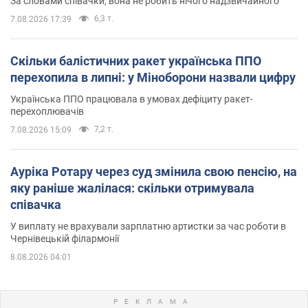
За словами співачки, вона не робить нічого надзвичайного
6,3 т.
7.08.2026 17:39
Скільки балістичних ракет українська ППО
перехопила в липні: у Міноборони назвали цифру
Українська ППО працювала в умовах дефіциту ракет-
перехоплювачів
7,2 т.
7.08.2026 15:09
Ауріка Ротару через суд змінила свою пенсію, на
яку раніше жалілася: скільки отримувала
співачка
У виплату не врахували зарплатню артистки за час роботи в
Чернівецькій філармонії
8.08.2026 04:01