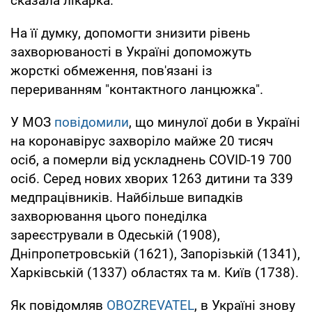
сказала лікарка.
На її думку, допомогти знизити рівень
захворюваності в Україні допоможуть
жорсткі обмеження, пов'язані із
перериванням "контактного ланцюжка".
У МОЗ
повідомили
, що минулої доби в Україні
на коронавірус захворіло майже 20 тисяч
осіб, а померли від ускладнень COVID-19 700
осіб. Серед нових хворих 1263 дитини та 339
медпрацівників. Найбільше випадків
захворювання цього понеділка
зареєстрували в Одеській (1908),
Дніпропетровській (1621), Запорізькій (1341),
Харківській (1337) областях та м. Київ (1738).
Як повідомляв
OBOZREVATEL
, в Україні знову