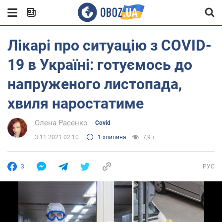
Лікарі про ситуацію з COVID-
19 в Україні: готуємось до
напруженого листопада,
хвиля наростатиме
Олена Расенко
Covid
3.11.2021 02:10
1 хвилина
7,9 т.
3
РУС