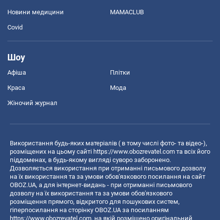
Новини медицини
MAMACLUB
Covid
Шоу
Афіша
Плітки
Краса
Мода
Жіночий журнал
Використання будь-яких матеріалів ( в тому числі фото- та відео-),
розміщених на цьому сайті
https://www.obozrevatel.com
та всіх його
піддоменах, в будь-якому вигляді суворо заборонено.
Дозволяється використання при отриманні письмового дозволу
на їх використання та за умови обов'язкового посилання на сайт
OBOZ.UA, а для інтернет-видань - при отриманні письмового
дозволу на їх використання та за умови обов'язкового
розміщення прямого, відкритого для пошукових систем,
гіперпосилання на сторінку OBOZ.UA за посиланням
https://www.obozrevatel.com
, на якій розміщено оригінальний