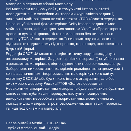
матеріал в першому абзаці матеріалу.
Всі матеріали на цьому сайті, в тому числі інтерв’ю, статті,
дослідження – є службовими творами журналістів редакції,
виключні майнові права на які належать ТОВ «Золота середина».
На всі опубліковані фотоматеріали Getty Images редакція має
майнові права, які захищаються законом України «Про авторські
права та суміжні права», ніхто не має права без письмового
дозволу ТОВ «Золота середина» їх використовувати, вони не
підлягають подальшому відтворенню, перекладу, поширенню в
будь-якій формі.
Редакція OBOZ.UA може не поділяти точку зору, викладену в
авторському матеріалі. За достовірність інформації, опублікованої
в рекламних матеріалах, відповідальність несе рекламодавець.
Заборонено використання матеріалів розміщених на цьому сайті,
хоч із зазначенням гіперпосилання на сторінку цього сайту,
логотипу OBOZ.UA або будь-якого іншого згадування, але без
письмового дозволу Редакції/ТОВ «Золота середина»
Незаконним використанням матеріалів буде вважатися: будь-яке
копiювання, публiкацiя, передрук, наступне поширення,
використання, переробка з використанням, включенням до
складу інших матеріалів, розповсюдження, адаптація, переклад
та інші подібні зміни матеріалу.
Назва онлайн медіа — «OBOZ.UA»
- суб'єкт у сфері онлайн медіа;