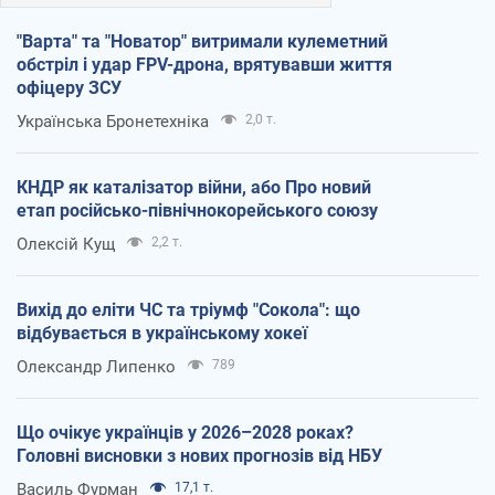
"Варта" та "Новатор" витримали кулеметний
обстріл і удар FPV-дрона, врятувавши життя
офіцеру ЗСУ
Українська Бронетехніка
2,0 т.
КНДР як каталізатор війни, або Про новий
етап російсько-північнокорейського союзу
Олексій Кущ
2,2 т.
Вихід до еліти ЧС та тріумф "Сокола": що
відбувається в українському хокеї
Олександр Липенко
789
Що очікує українців у 2026–2028 роках?
Головні висновки з нових прогнозів від НБУ
Василь Фурман
17,1 т.