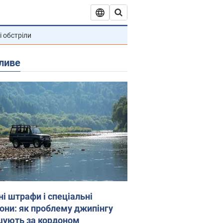
і обстріли
ливе
ні штрафи і спеціальні
гони: як проблему джипінгу
шують за кордоном