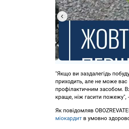
"Якщо ви заздалегідь побуду
приходить, але не може ва
профілактичним засобом. В
краще, ніж гасити пожежу", 
Як повідомляв OBOZREVATEL
міокардит
в умовно здорово