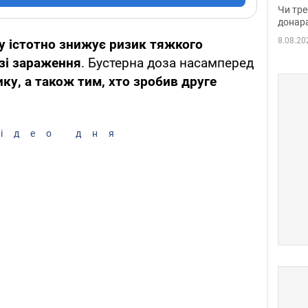
судд
Чи тре
неоч
донар
8.08.20
у істотно знижує ризик тяжкого
зі зараження
. Бустерна доза насамперед
ику, а також тим, хто зробив друге
ідео дня