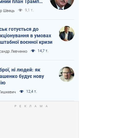
мний план Трампа
тіна?
9,1 т.
ор Швець
ськ готується до
кціонування в умовах
штабної воєнної кризи
14,7 т.
сандр Левченко
зброї, ні людей: як
ашенко будує нову
ію
12,4 т.
 Тишкевич