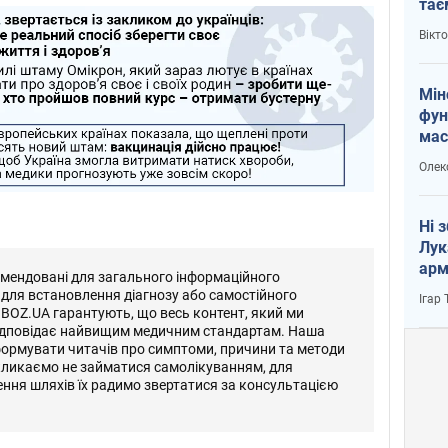
тає
і Пу
Вікт
Мін
фун
мас
Олек
Ні 
Лук
арм
омендовані для загального інформаційного
 для встановлення діагнозу або самостійного
Ігар
OBOZ.UA гарантують, що весь контент, який ми
відповідає найвищим медичним стандартам. Наша
формувати читачів про симптоми, причини та методи
кликаємо не займатися самолікуванням, для
ення шляхів їх радимо звертатися за консультацією