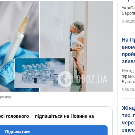
Україн
Європ
8.08.20
На П
аном
прой
злив
пере
Негода
річки
Франк
Буков
8.08.20
Жінц
тис. 
сі головного — підпишіться на Новини на
чере
зіпс
Підписатися