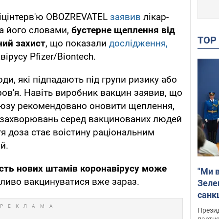
іцінтерв'ю OBOZREVATEL
заявив
лікар-
За його словами,
бустерне щеплення від
TO
ний захист
, що показали
дослідження,
ірусу Pfizer/Biontech.
ди, які підпадають під групи ризику або
ров'я. Навіть виробник вакцин заявив, що
союзу рекомендовано оновити щеплення,
а захворювань серед вакцинованих людей
тя доза стає воістину раціональним
й.
ість нових штамів коронавірусу може
"Ми в
ливо вакцинуватися вже зараз.
Зеле
санкц
Прези
партне