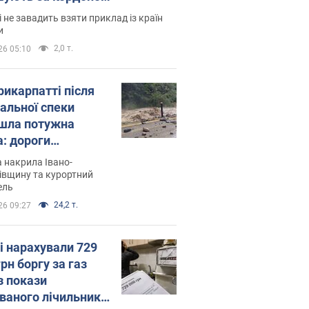
і не завадить взяти приклад із країн
и
2,0 т.
26 05:10
рикарпатті після
альної спеки
шла потужна
а: дороги
творились на
 накрила Івано-
. Відео
івщину та курортний
ель
24,2 т.
26 09:27
і нарахували 729
грн боргу за газ
з покази
ованого лічильника: