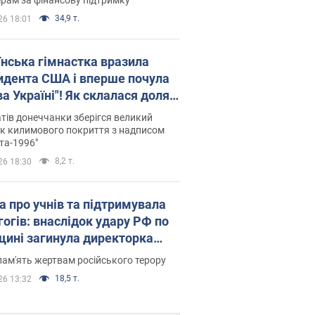
34,9 т.
26 18:01
їнська гімнастка вразила
идента США і вперше почула
а Україні"! Як склалася доля
паєвої, яка 30 років тому
тів донеччанки зберігся великий
ала "золото" Олімпіади
к килимового покриття з надписом
та-1996"
8,2 т.
26 18:30
а про учнів та підтримувала
гогів: внаслідок удару РФ по
щині загинула директорка
ького ліцею, її чоловік та онук
пам'ять жертвам російського терору
18,5 т.
26 13:32