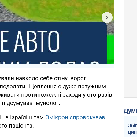
вали навколо себе стіну, ворог
с подолати. Щеплення є дуже потужним
живати протипожежні заходи у сто разів
- підсумував імунолог.
Дум
, в Ізраїлі штам
Омікрон спровокував
го пацієнта.
Збі
цин