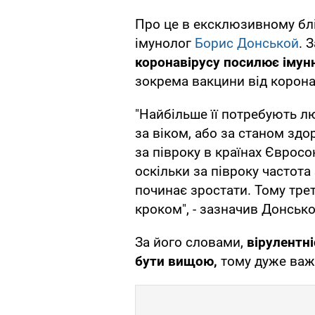
Про це в ексклюзивному бл
імунолог
Борис Донськой
. 
коронавірусу посилює імун
зокрема вакцини від коронав
"Найбільше її потребують лю
за віком, або за станом здо
за півроку в країнах Євро
оскільки за півроку частот
починає зростати. Тому тре
кроком", - зазначив Донсько
За його словами,
вірулентн
бути вищою,
тому дуже важ