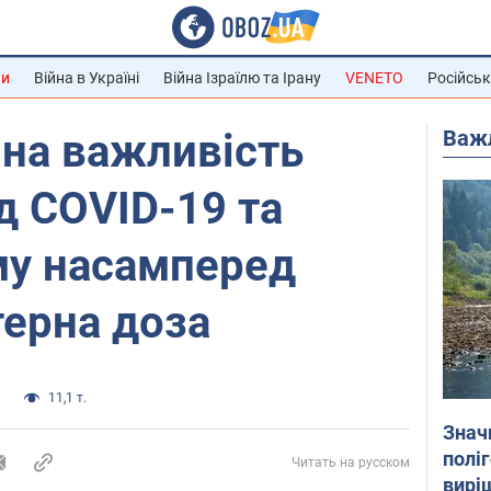
ни
Війна в Україні
Війна Ізраїлю та Ірану
VENETO
Російськ
Важ
 на важливість
ід COVID-19 та
му насамперед
терна доза
а
11,1 т.
Знач
полі
Читать на русском
вирі