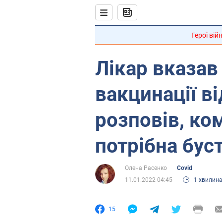
Герої вій
Лікар вказав
вакцинації в
розповів, ко
потрібна бус
Олена Расенко
Covid
11.01.2022 04:45
1 хвилин
15