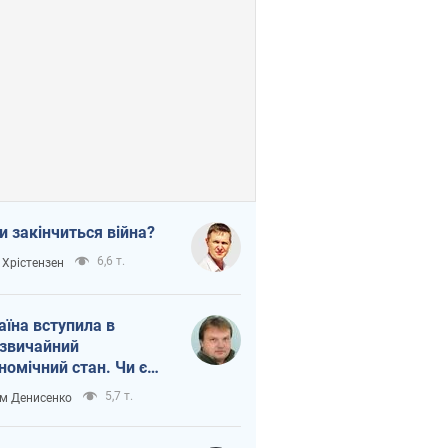
и закінчиться війна?
6,6 т.
 Хрістензен
аїна вступила в
звичайний
номічний стан. Чи є
тло вкінці тунелю?
5,7 т.
м Денисенко