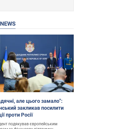
P NEWS
дячні, але цього замало":
нський закликав посилити
ії проти Росії
дент подякував європейським
рам за фінансову підтримку