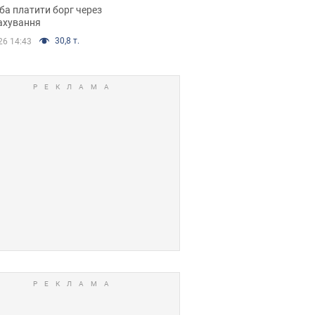
я ухвалив
ба платити борг через
ікуване рішення
ахування
30,8 т.
26 14:43