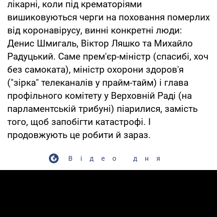
лікарні, коли під крематоріями
вишиковуються черги на поховання померлих
від коронавірусу, винні конкретні люди:
Денис Шмигаль, Віктор Ляшко та Михайло
Радуцький. Саме прем'єр-міністр (спасибі, хоч
без самоката), міністр охорони здоров'я
("зірка" телеканалів у прайм-тайм) і глава
профільного комітету у Верховній Раді (на
парламентській трибуні) піарилися, замість
того, щоб запобігти катастрофі. І
продовжують це робити й зараз.
Відео дня