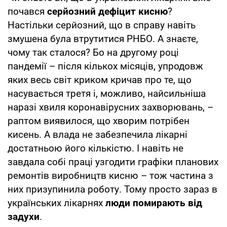
почався
серйозний дефіцит кисню
?
Настільки серйозний, що в справу навіть
змушена була втрутитися РНБО. А знаєте,
чому так сталося? Бо на другому році
пандемії – після кількох місяців, упродовж
яких весь світ криком кричав про те, що
насувається третя і, можливо, найсильніша
наразі хвиля коронавірусних захворювань, –
раптом виявилося, що хворим потрібен
кисень. А влада не забезпечила лікарні
достатньою його кількістю. І навіть не
завдала собі праці узгодити графіки планових
ремонтів виробництв кисню – тож частина з
них призупинила роботу. Тому просто зараз в
українських лікарнях
люди помирають від
задухи
.