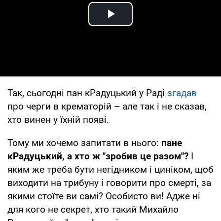
Play Video
Так, сьогодні пан кРадуцький у Раді
згадав
про черги в крематорій – але так і не сказав,
хто винен у їхній появі.
Тому ми хочемо запитати в нього:
пане
кРадуцький, а хто ж "зробив це разом"?
І
яким же треба бути негідником і циніком, щоб
виходити на трибуну і говорити про смерті, за
якими стоїте ви самі? Особисто ви! Адже ні
для кого не секрет, хто такий Михайло