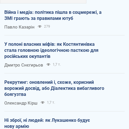
Війна і медіа: політика пішла в соцмережі, а
ЗМІ грають за правилами ютуб
Павло Казарін
279
У полоні власних міфів: як Костянтинівка
стала головною ідеологічною пасткою для
російських окупантів
Дмитро Снєгирьов
1,7 т.
Рекрутинг: оновлений і, схоже, корисний
ворожий досвід, або Діалектика вибагливого
боягузтва
Олександр Кірш
1,7 т.
Ні зброї, ні людей: як Лукашенко будує
нову армію