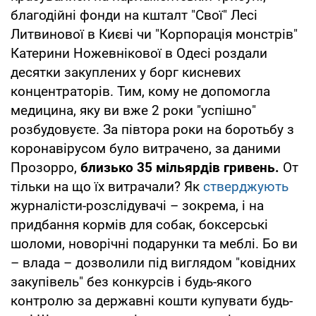
благодійні фонди на кшталт "Свої" Лесі
Литвинової в Києві чи "Корпорація монстрів"
Катерини Ножевнікової в Одесі роздали
десятки закуплених у борг кисневих
концентраторів. Тим, кому не допомогла
медицина, яку ви вже 2 роки "успішно"
розбудовуєте. За півтора роки на боротьбу з
коронавірусом було витрачено, за даними
Прозорро,
близько 35 мільярдів гривень.
От
тільки на що їх витрачали? Як
стверджують
журналісти-розслідувачі – зокрема, і на
придбання кормів для собак, боксерські
шоломи, новорічні подарунки та меблі. Бо ви
– влада – дозволили під виглядом "ковідних
закупівель" без конкурсів і будь-якого
контролю за державні кошти купувати будь-