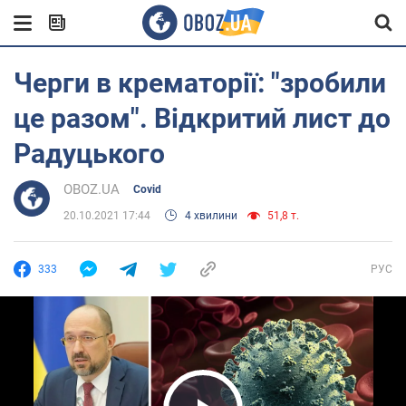
Черги в крематорії: "зробили
це разом". Відкритий лист до
Радуцького
OBOZ.UA
Covid
20.10.2021 17:44
4 хвилини
51,8 т.
333
РУС