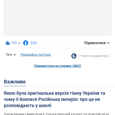
705
333
Підписатися
Теги
Редакційна політика
Черги в крематорії:...
Повернутися на головну OBOZ
Важливе
Якою була оригінальна версія гімну України та
чому її боялася Російська імперія: про це не
розповідають у школі
Державним символом є тільки перший куплет та приспів пісні