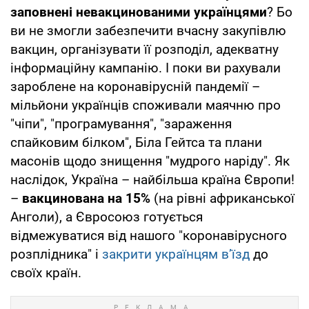
заповнені невакцинованими українцями
? Бо
ви не змогли забезпечити вчасну закупівлю
вакцин, організувати її розподіл, адекватну
інформаційну кампанію. І поки ви рахували
зароблене на коронавірусній пандемії –
мільйони українців споживали маячню про
"чіпи", "програмування", "зараження
спайковим білком", Біла Гейтса та плани
масонів щодо знищення "мудрого наріду". Як
наслідок, Україна – найбільша країна Європи!
–
вакцинована на 15%
(на рівні африканської
Анголи), а Євросоюз готується
відмежуватися від нашого "коронавірусного
розплідника" і
закрити українцям в’їзд
до
своїх країн.