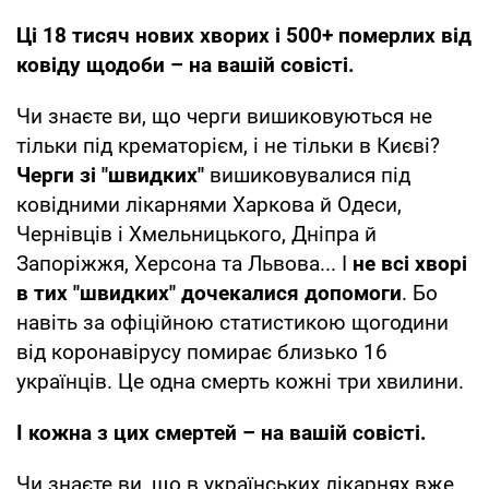
Ці 18 тисяч нових хворих і 500+ померлих від
ковіду щодоби – на вашій совісті.
Чи знаєте ви, що черги вишиковуються не
тільки під крематорієм, і не тільки в Києві?
Черги зі "швидких"
вишиковувалися під
ковідними лікарнями Харкова й Одеси,
Чернівців і Хмельницького, Дніпра й
Запоріжжя, Херсона та Львова... І
не всі хворі
в тих "швидких" дочекалися допомоги
. Бо
навіть за офіційною статистикою щогодини
від коронавірусу помирає близько 16
українців. Це одна смерть кожні три хвилини.
І кожна з цих смертей – на вашій совісті.
Чи знаєте ви, що в українських лікарнях вже