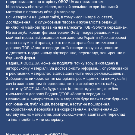
гіперпосилання на сторінку OBOZ.UA за посиланням
https://www.obozrevatel.com
, на якій розміщено оригінальний
матеріал в першому абзаці матеріалу.
Всі матеріали на цьому сайті, в тому числі інтерв’ю, статті,
дослідження – є службовими творами журналістів редакції,
виключні майнові права на які належать ТОВ «Золота середина».
На всі опубліковані фотоматеріали Getty Images редакція має
майнові права, які захищаються законом України «Про авторські
права та суміжні права», ніхто не має права без письмового
дозволу ТОВ «Золота середина» їх використовувати, вони не
підлягають подальшому відтворенню, перекладу, поширенню в
будь-якій формі.
Редакція OBOZ.UA може не поділяти точку зору, викладену в
авторському матеріалі. За достовірність інформації, опублікованої
в рекламних матеріалах, відповідальність несе рекламодавець.
Заборонено використання матеріалів розміщених на цьому сайті,
хоч із зазначенням гіперпосилання на сторінку цього сайту,
логотипу OBOZ.UA або будь-якого іншого згадування, але без
письмового дозволу Редакції/ТОВ «Золота середина»
Незаконним використанням матеріалів буде вважатися: будь-яке
копiювання, публiкацiя, передрук, наступне поширення,
використання, переробка з використанням, включенням до
складу інших матеріалів, розповсюдження, адаптація, переклад
та інші подібні зміни матеріалу.
Назва онлайн медіа — «OBOZ.UA»