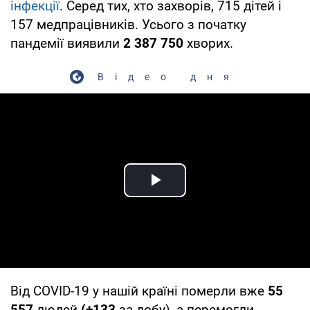
інфекції
. Серед тих, хто захворів, 715 дітей і
157 медпрацівників. Усього з початку
пандемії виявили
2 387 750
хворих.
Відео дня
Play Video
Від COVID-19 у нашій країні померли вже
55
557
людей
(+133
за добу), а перемогли