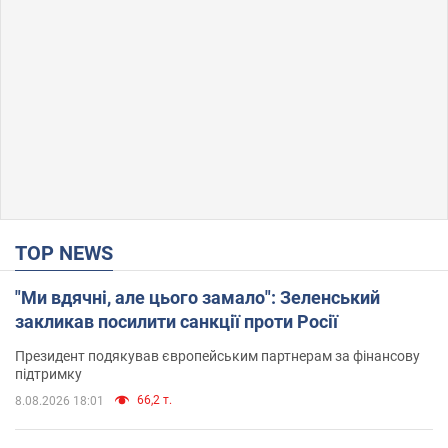
TOP NEWS
"Ми вдячні, але цього замало": Зеленський
закликав посилити санкції проти Росії
Президент подякував європейським партнерам за фінансову
підтримку
66,2 т.
8.08.2026 18:01