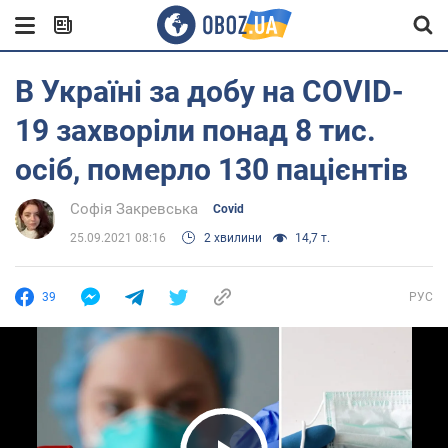
В Україні за добу на COVID-
19 захворіли понад 8 тис.
осіб, померло 130 пацієнтів
Софія Закревська
Covid
25.09.2021 08:16
2 хвилини
14,7 т.
39
РУС