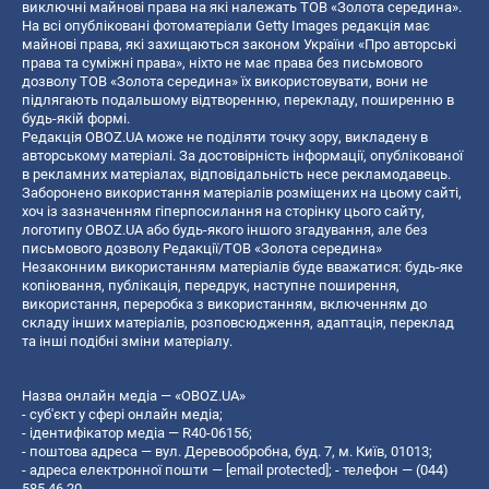
виключні майнові права на які належать ТОВ «Золота середина».
На всі опубліковані фотоматеріали Getty Images редакція має
майнові права, які захищаються законом України «Про авторські
права та суміжні права», ніхто не має права без письмового
дозволу ТОВ «Золота середина» їх використовувати, вони не
підлягають подальшому відтворенню, перекладу, поширенню в
будь-якій формі.
Редакція OBOZ.UA може не поділяти точку зору, викладену в
авторському матеріалі. За достовірність інформації, опублікованої
в рекламних матеріалах, відповідальність несе рекламодавець.
Заборонено використання матеріалів розміщених на цьому сайті,
хоч із зазначенням гіперпосилання на сторінку цього сайту,
логотипу OBOZ.UA або будь-якого іншого згадування, але без
письмового дозволу Редакції/ТОВ «Золота середина»
Незаконним використанням матеріалів буде вважатися: будь-яке
копiювання, публiкацiя, передрук, наступне поширення,
використання, переробка з використанням, включенням до
складу інших матеріалів, розповсюдження, адаптація, переклад
та інші подібні зміни матеріалу.
Назва онлайн медіа — «OBOZ.UA»
- суб'єкт у сфері онлайн медіа;
- ідентифікатор медіа — R40-06156;
- поштова адреса — вул. Деревообробна, буд. 7, м. Київ, 01013;
- адреса електронної пошти —
[email protected]
; - телефон — (044)
585 46 20