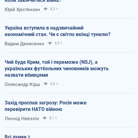
Коли закінчиться війна?
Юрій Хрістензен
8,3 т.
Україна вступила в надзвичайний
економічний стан. Чи є світло вкінці тунелю?
Вадим Денисенко
6,9 т.
Чий буде Крим, той і переможе (NSJ), а
українських футбольних чиновників можуть
назвати вбивцями
Олександр Кірш
6,6 т.
Захід проспав загрозу: Росія може
перевірити НАТО війною
Леонід Невзлін
8,1 т.
Всі думки