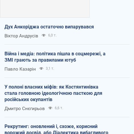
Дух Анкоріджа остаточно випарувався
Віктор Андрусів
6,0 т.
Війна і медіа: політика пішла в соцмережі, а
ЗМІ грають за правилами ютуб
Павло Казарін
3,1 т.
У полоні власних міфів: як Костянтинівка
стала головною ідеологічною пасткою для
російських окупантів
Дмитро Снєгирьов
6,6 т.
Рекрутинг: оновлений і, схоже, корисний
ворожий досвід, або Діалектика вибагливого