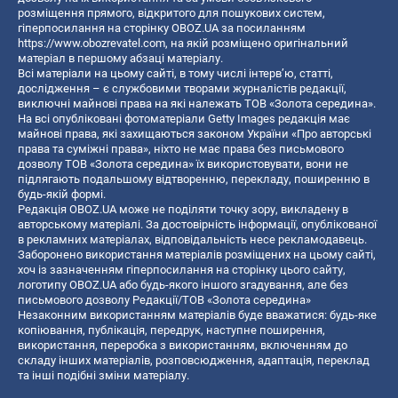
розміщення прямого, відкритого для пошукових систем,
гіперпосилання на сторінку OBOZ.UA за посиланням
https://www.obozrevatel.com
, на якій розміщено оригінальний
матеріал в першому абзаці матеріалу.
Всі матеріали на цьому сайті, в тому числі інтерв’ю, статті,
дослідження – є службовими творами журналістів редакції,
виключні майнові права на які належать ТОВ «Золота середина».
На всі опубліковані фотоматеріали Getty Images редакція має
майнові права, які захищаються законом України «Про авторські
права та суміжні права», ніхто не має права без письмового
дозволу ТОВ «Золота середина» їх використовувати, вони не
підлягають подальшому відтворенню, перекладу, поширенню в
будь-якій формі.
Редакція OBOZ.UA може не поділяти точку зору, викладену в
авторському матеріалі. За достовірність інформації, опублікованої
в рекламних матеріалах, відповідальність несе рекламодавець.
Заборонено використання матеріалів розміщених на цьому сайті,
хоч із зазначенням гіперпосилання на сторінку цього сайту,
логотипу OBOZ.UA або будь-якого іншого згадування, але без
письмового дозволу Редакції/ТОВ «Золота середина»
Незаконним використанням матеріалів буде вважатися: будь-яке
копiювання, публiкацiя, передрук, наступне поширення,
використання, переробка з використанням, включенням до
складу інших матеріалів, розповсюдження, адаптація, переклад
та інші подібні зміни матеріалу.