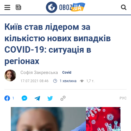
Київ став лідером за
кількістю нових випадків
COVID-19: ситуація в
регіонах
Софія Закревська
Covid
17.07.2021 08:46
1 хвилина
1,7 т.
1
РУС