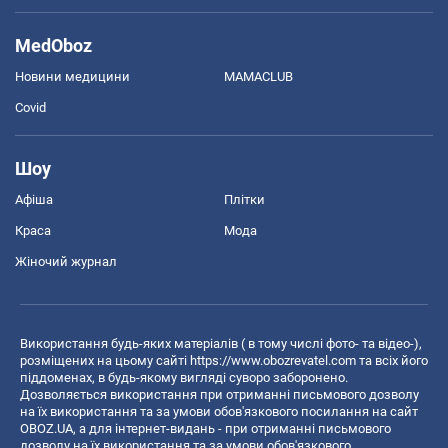
MedOboz
Новини медицини
MAMACLUB
Covid
Шоу
Афіша
Плітки
Краса
Мода
Жіночий журнал
Використання будь-яких матеріалів ( в тому числі фото- та відео-),
розміщених на цьому сайті
https://www.obozrevatel.com
та всіх його
піддоменах, в будь-якому вигляді суворо заборонено.
Дозволяється використання при отриманні письмового дозволу
на їх використання та за умови обов'язкового посилання на сайт
OBOZ.UA, а для інтернет-видань - при отриманні письмового
дозволу на їх використання та за умови обов'язкового