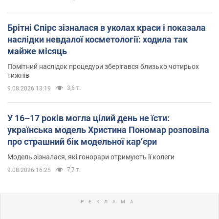
Брітні Спірс зізналася в уколах краси і показала
наслідки невдалої косметології: ходила так
майже місяць
Помітний наслідок процедури зберігався близько чотирьох
тижнів
3,6 т.
9.08.2026 13:19
У 16–17 років могла цілий день не їсти:
українська модель Христина Пономар розповіла
про страшний бік модельної кар’єри
Модель зізналася, які гонорари отримують її колеги
7,7 т.
9.08.2026 16:25