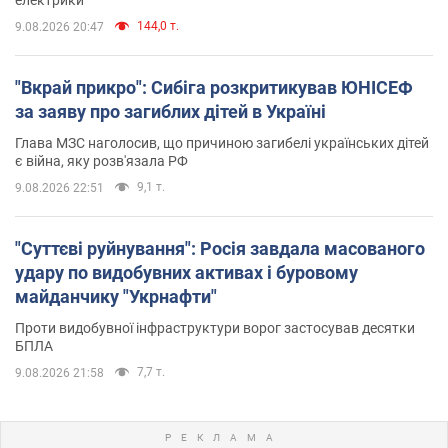
144,0 т.
9.08.2026 20:47
"Вкрай прикро": Сибіга розкритикував ЮНІСЕФ
за заяву про загиблих дітей в Україні
Глава МЗС наголосив, що причиною загибелі українських дітей
є війна, яку розв'язала РФ
9,1 т.
9.08.2026 22:51
"Суттєві руйнування": Росія завдала масованого
удару по видобувних активах і буровому
майданчику "Укрнафти"
Проти видобувної інфраструктури ворог застосував десятки
БПЛА
7,7 т.
9.08.2026 21:58