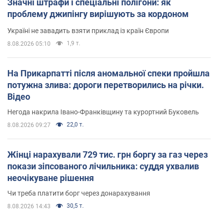
Значні штрафи і спеціальні полігони: як
проблему джипінгу вирішують за кордоном
Україні не завадить взяти приклад із країн Європи
1,9 т.
8.08.2026 05:10
На Прикарпатті після аномальної спеки пройшла
потужна злива: дороги перетворились на річки.
Відео
Негода накрила Івано-Франківщину та курортний Буковель
22,0 т.
8.08.2026 09:27
Жінці нарахували 729 тис. грн боргу за газ через
покази зіпсованого лічильника: суддя ухвалив
неочікуване рішення
Чи треба платити борг через донарахування
30,5 т.
8.08.2026 14:43