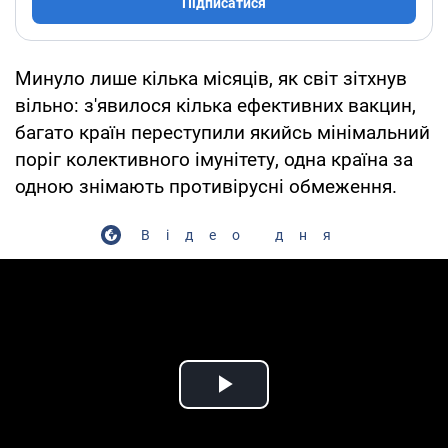
Підписатися
Минуло лише кілька місяців, як світ зітхнув
вільно: з'явилося кілька ефективних вакцин,
багато країн переступили якийсь мінімальний
поріг колективного імунітету, одна країна за
одною знімають противірусні обмеження.
Відео дня
Play Video