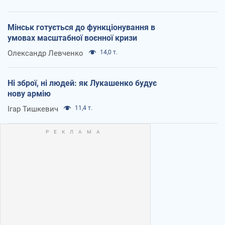
Мінськ готується до функціонування в
умовах масштабної воєнної кризи
Олександр Левченко
14,0 т.
Ні зброї, ні людей: як Лукашенко будує
нову армію
Ігар Тишкевич
11,4 т.