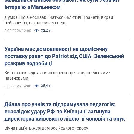
Інтерв’ю з Мельником
Думка, що в Росії закінчаться балістичні ракети, вкрай
небезпечна, наголосив експерт
32,2 т.
8.08.2026 12:00
Україна має домовленості на щомісячну
поставку ракет до Patriot від США: Зеленський
розкрив подробиці
Київ також веде активні переговори з європейськими
партнерами
35,4 т.
8.08.2026 14:08
Дбала про учнів та підтримувала педагогів:
внаслідок удару РФ по Київщині загинула
директорка київського ліцею, її чоловік та онук
Вічна пам'ять жертвам російського терору