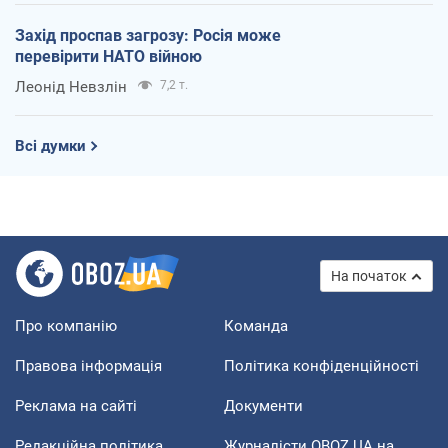
Захід проспав загрозу: Росія може
перевірити НАТО війною
Леонід Невзлін
7,2 т.
Всі думки
На початок
Про компанію
Команда
Правова інформація
Політика конфіденційності
Реклама на сайті
Документи
Редакційна політика
Журналісти OBOZ.UA на