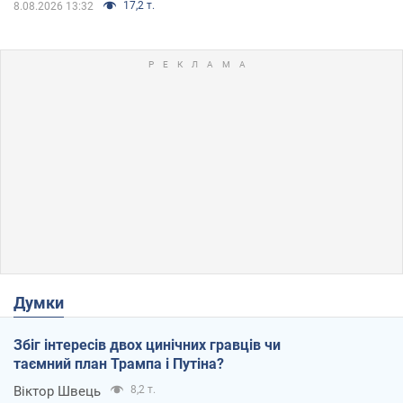
17,2 т.
8.08.2026 13:32
Думки
Збіг інтересів двох цинічних гравців чи
таємний план Трампа і Путіна?
Віктор Швець
8,2 т.