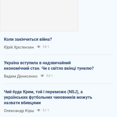
Коли закінчиться війна?
Юрій Хрістензен
5,8 т.
Україна вступила в надзвичайний
економічний стан. Чи є світло вкінці тунелю?
Вадим Денисенко
5,0 т.
Чий буде Крим, той і переможе (NSJ), а
українських футбольних чиновників можуть
назвати вбивцями
Олександр Кірш
5,1 т.