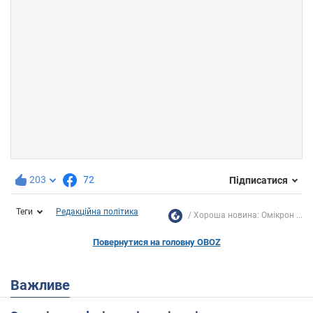
203
72
Підписатися
Теги
Редакційна політика
Хороша новина: Омікрон ...
Повернутися на головну OBOZ
Важливе