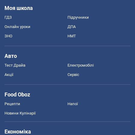
Моя школа
ГДЗ
Підручники
Онлайн уроки
ДПА
ЗНО
НМТ
Авто
Тест Драйв
Електромобілі
Акції
Сервіс
Food Oboz
Рецепти
Напої
Новини Кулінарії
Економіка