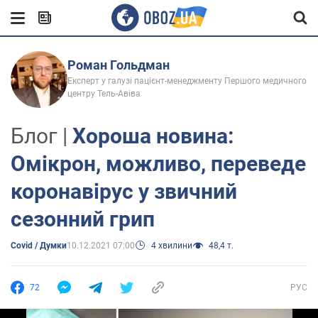
Роман Гольдман
Експерт у галузі пацієнт-менеджменту Першого медичного
центру Тель-Авіва
Блог |
Хороша новина:
Омікрон, можливо, переведе
коронавірус у звичний
сезонний грип
Covid / Думки
10.12.2021 07:00
4 хвилини
48,4 т.
72
РУС