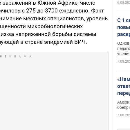
 заражений в Южной Африке, число
6.08.20
ичилось с 275 до 3700 ежедневно. Факт
нимание местных специалистов, уровень
С 1 
нащенности микробиологических
повы
 из-за напряженной борьбы системы
раск
шующей в стране эпидемией ВИЧ.
Однов
педаг
увелич
7.08.20
«Нам
отве
пере
Patri
Амери
боепр
7.08.20