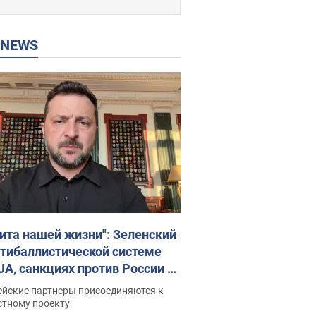
P NEWS
ита нашей жизни": Зеленский
нтибаллистической системе
JA, санкциях против России и
ержке аграриев. Видео
ейские партнеры присоединяются к
стному проекту