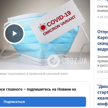
"агр
Сначал
внима
6.08.20
Отпу
Карп
Play Video
скан
вед
несп
Знаме
захе
пряму
и расс
6.08.20
"Дин
рсе главного – подпишитесь на Новини на
стар
квал
Подписаться
конф