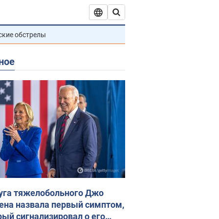
ские обстрелы
ное
уга тяжелобольного Джо
ена назвала первый симптом,
рый сигнализировал о его