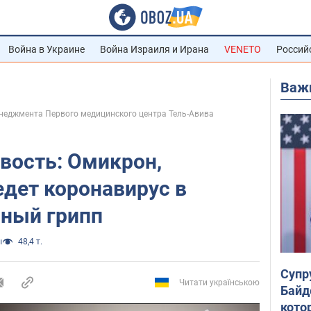
Война в Украине
Война Израиля и Ирана
VENETO
Россий
Важ
енеджмента Первого медицинского центра Тель-Авива
вость: Омикрон,
дет коронавирус в
ный грипп
ы
48,4 т.
Супр
Читати українською
Байд
кото