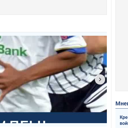
Мн
Кре
вой