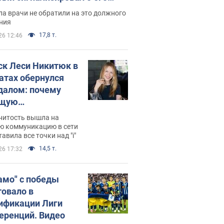
ессивном" раке
а врачи не обратили на это должного
ния
17,8 т.
26 12:46
ск Леси Никитюк в
атах обернулся
далом: почему
ущую
раведливо
нитость вышла на
йтили
ю коммуникацию в сети
тавила все точки над "i"
14,5 т.
26 17:32
амо" с победы
товало в
ификации Лиги
еренций. Видео