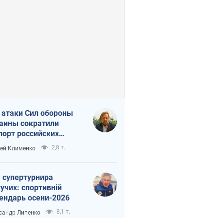
 атаки Сил обороны
аины сократили
порт российских
тепродуктов
2,8 т.
ей Клименко
 супертурнира
учих: спортивній
ендарь осени-2026
8,1 т.
сандр Липенко