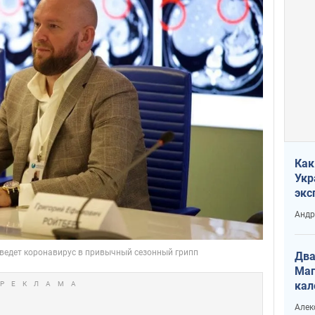
Как
Укр
экс
неф
Андр
Два
Маг
кал
Алек