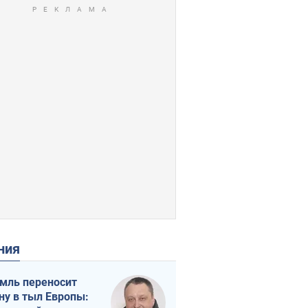
ения
мль переносит
ну в тыл Европы: