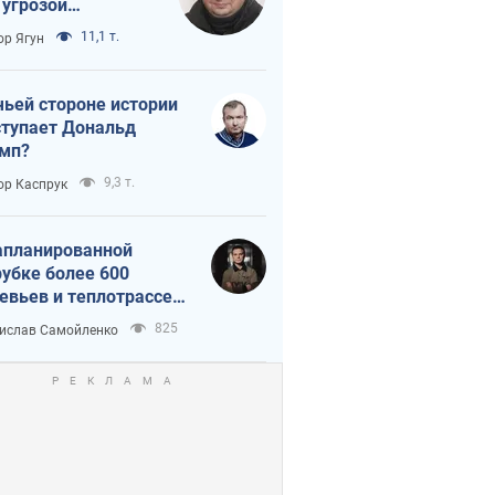
 угрозой
тическая
11,1 т.
ор Ягун
истика
чьей стороне истории
тупает Дональд
мп?
9,3 т.
ор Каспрук
апланированной
убке более 600
евьев и теплотрассе:
 происходит на
825
ислав Самойленко
емках в Киеве