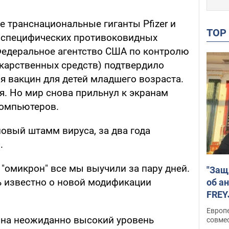
 транснациональные гиганты Pfizer и
TO
и специфических противоковидных
Федеральное агентство США по контролю
екарственных средств) подтвердило
я вакцин для детей младшего возраста.
я. Но мир снова прильнул к экранам
компьютеров.
вый штамм вируса, за два года
.
"омикрон" все мы выучили за пару дней.
"Защ
ь известно о новой модификации
об а
FREY
подд
Европ
 на неожиданно высокий уровень
совме