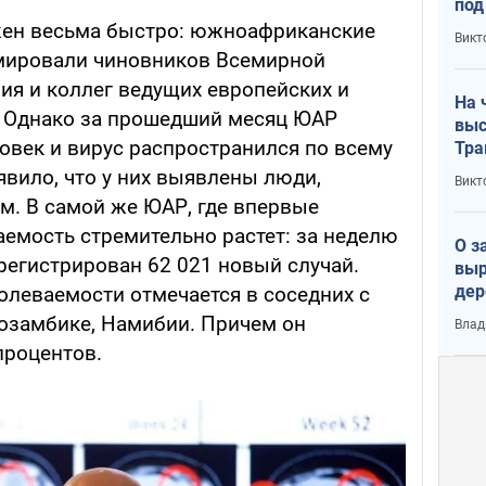
под
кри
жен весьма быстро: южноафриканские
Викт
лог
мировали чиновников Всемирной
ия и коллег ведущих европейских и
На 
. Однако за прошедший месяц ЮАР
выс
овек и вирус распространился по всему
Тра
аявило, что у них выявлены люди,
Викт
. В самой же ЮАР, где впервые
аемость стремительно растет: за неделю
О з
арегистрирован 62 021 новый случай.
выр
дер
олеваемости отмечается в соседних с
что
озамбике, Намибии. Причем он
Влад
Тер
процентов.