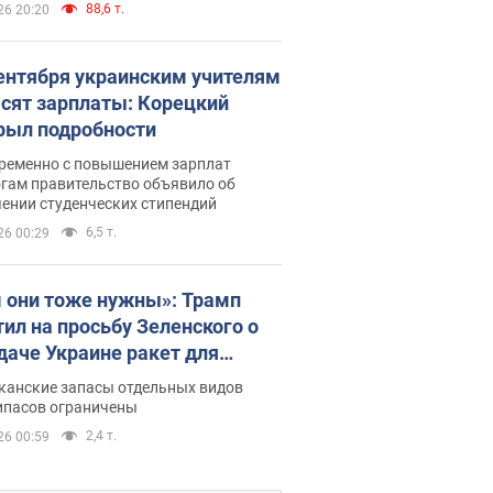
88,6 т.
26 20:20
сентября украинским учителям
сят зарплаты: Корецкий
рыл подробности
ременно с повышением зарплат
огам правительство объявило об
ении студенческих стипендий
6,5 т.
26 00:29
 они тоже нужны»: Трамп
тил на просьбу Зеленского о
даче Украине ракет для
ot
канские запасы отдельных видов
ипасов ограничены
2,4 т.
26 00:59