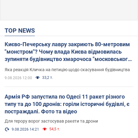
TOP NEWS
Києво-Печерську лавру закриють 80-метровим
"монстром"? Чому влада Києва відмовилась
зупиняти будівництво хмарочоса "московського
вірянина"
Яка реакція Кличка на петицію щодо скасування будівництва
33,2 т.
9.08.2026 12:00
Армія РФ запустила по Одесі 11 ракет різного
типу та до 100 дронів: горіли історичні будівлі, є
постраждалі. Фото та відео
Для терору ворог застосував ракети та дрони
54,5 т.
9.08.2026 14:21