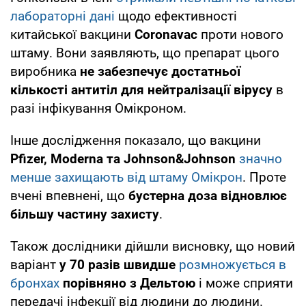
лабораторні дані
щодо ефективності
китайської вакцини
Coronavac
проти нового
штаму. Вони заявляють, що препарат цього
виробника
не забезпечує достатньої
кількості антитіл для нейтралізації вірусу
в
разі інфікування Омікроном.
Інше дослідження показало, що вакцини
Pfizer, Moderna та Johnson&Johnson
значно
менше захищають від штаму Омікрон
. Проте
вчені впевнені, що
бустерна доза відновлює
більшу частину захисту
.
Також дослідники дійшли висновку, що новий
варіант
у 70 разів швидше
розмножується в
бронхах
порівняно з Дельтою
і може сприяти
передачі інфекції від людини до людини.