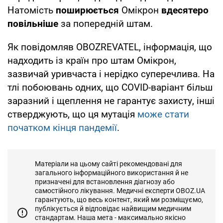
Натомість
поширюється
Омікрон
вдесятеро
повільніше
за попередній штам.
Як повідомляв OBOZREVATEL, інформація, що
надходить із країн про штам Омікрон,
зазвичай уривчаста і нерідко суперечлива. На
тлі побоювань одних, що COVID-варіант більш
заразний і щеплення не гарантує захисту, інші
стверджують, що ця мутація
може стати
початком кінця пандемії
.
Матеріали на цьому сайті рекомендовані для
загального інформаційного використання й не
призначені для встановлення діагнозу або
самостійного лікування. Медичні експерти OBOZ.UA
гарантують, що весь контент, який ми розміщуємо,
публікується й відповідає найвищим медичним
стандартам. Наша мета - максимально якісно