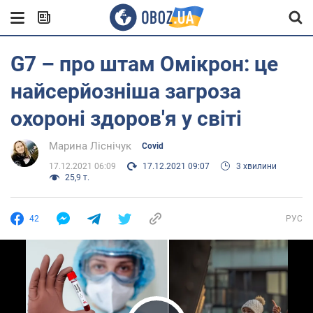
G7 – про штам Омікрон: це
найсерйозніша загроза
охороні здоров'я у світі
Марина Ліснічук
Covid
17.12.2021 06:09
17.12.2021 09:07
3 хвилини
25,9 т.
42
РУС