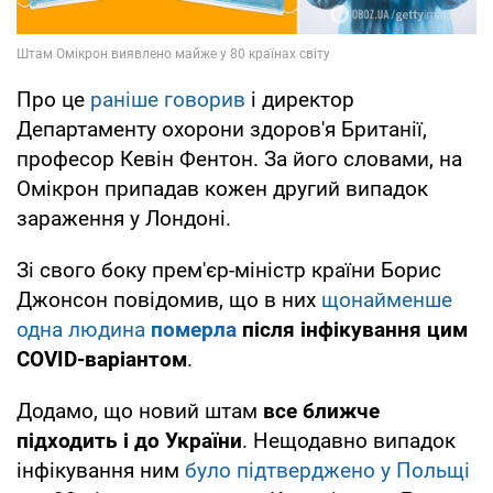
Про це
раніше говорив
і директор
Департаменту охорони здоров'я Британії,
професор Кевін Фентон. За його словами, на
Омікрон припадав кожен другий випадок
зараження у Лондоні.
Зі свого боку прем'єр-міністр країни Борис
Джонсон повідомив, що в них
щонайменше
одна людина
померла
після інфікування цим
COVID-варіантом
.
Додамо, що новий штам
все ближче
підходить і до України
. Нещодавно випадок
інфікування ним
було підтверджено у Польщі