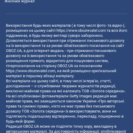
Жіночий журнал
Використання будь-яких матеріалів ( в тому числі фото- та відео-),
розміщених на цьому сайті
https://www.obozrevatel.com
та всіх його
піддоменах, в будь-якому вигляді суворо заборонено.
Дозволяється використання при отриманні письмового дозволу
на їх використання та за умови обов'язкового посилання на сайт
OBOZ.UA, а для інтернет-видань - при отриманні письмового
дозволу на їх використання та за умови обов'язкового
розміщення прямого, відкритого для пошукових систем,
гіперпосилання на сторінку OBOZ.UA за посиланням
https://www.obozrevatel.com
, на якій розміщено оригінальний
матеріал в першому абзаці матеріалу.
Всі матеріали на цьому сайті, в тому числі інтерв’ю, статті,
дослідження – є службовими творами журналістів редакції,
виключні майнові права на які належать ТОВ «Золота середина».
На всі опубліковані фотоматеріали Getty Images редакція має
майнові права, які захищаються законом України «Про авторські
права та суміжні права», ніхто не має права без письмового
дозволу ТОВ «Золота середина» їх використовувати, вони не
підлягають подальшому відтворенню, перекладу, поширенню в
будь-якій формі.
Редакція OBOZ.UA може не поділяти точку зору, викладену в
авторському матеріалі. За достовірність інформації, опублікованої