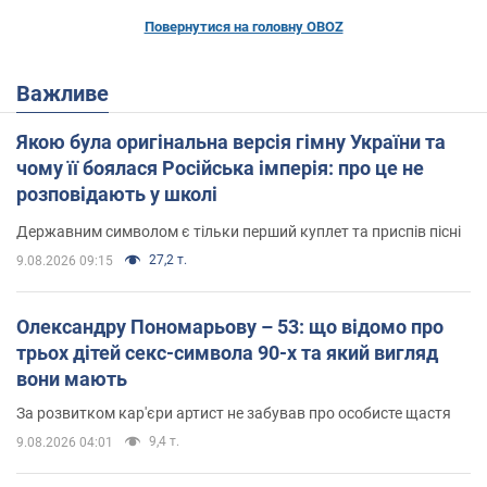
Повернутися на головну OBOZ
Важливе
Якою була оригінальна версія гімну України та
чому її боялася Російська імперія: про це не
розповідають у школі
Державним символом є тільки перший куплет та приспів пісні
27,2 т.
9.08.2026 09:15
Олександру Пономарьову – 53: що відомо про
трьох дітей секс-символа 90-х та який вигляд
вони мають
За розвитком кар'єри артист не забував про особисте щастя
9,4 т.
9.08.2026 04:01