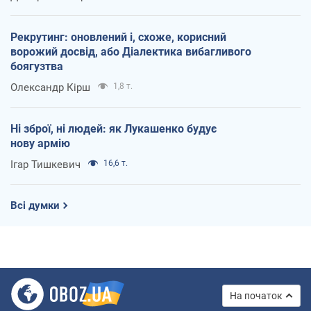
Рекрутинг: оновлений і, схоже, корисний
ворожий досвід, або Діалектика вибагливого
боягузтва
Олександр Кірш
1,8 т.
Ні зброї, ні людей: як Лукашенко будує
нову армію
Ігар Тишкевич
16,6 т.
Всі думки
На початок