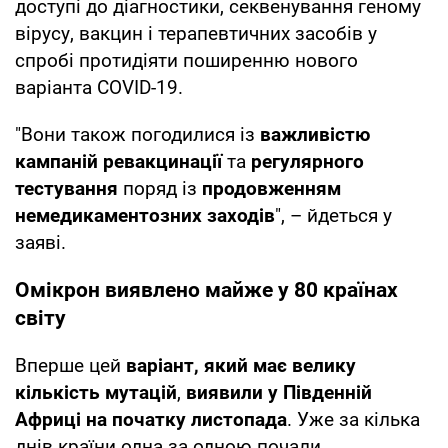
доступі до діагностики, секвенування геному
вірусу, вакцин і терапевтичних засобів у
спробі протидіяти поширенню нового
варіанта COVID-19.
"Вони також погодилися із
важливістю
кампаній ревакцинації
та
регулярного
тестування
поряд із
продовженням
немедикаментозних заходів
", – йдеться у
заяві.
Омікрон виявлено майже у 80 країнах
світу
Вперше цей
варіант, який має велику
кількість мутацій
,
виявили у Південній
Африці на початку листопада
. Уже за кілька
днів країни одна за одною почали