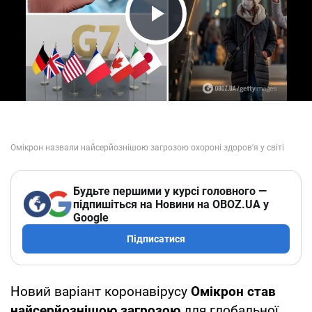
Play Video
Будьте першими у курсі головного —
підпишіться на Новини на OBOZ.UA у
Google
Підписатися
Новий варіант коронавірусу
Омікрон
став
найсерйознішою загрозою
для глобальної