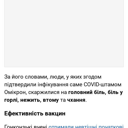
За його словами, люди, у яких згодом
підтвердили інфікування саме COVID-штамом
Омікрон, скаржилися на
головний біль, біль у
горлі, нежить, втому
та
чхання
.
Ефективність вакцин
Гонконзькі вчені
отримали невтішні початкові