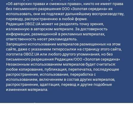
«Об авторских правах и смежных правах», никто не имеет права
без письменного разрешения ООО «Золотая середина» их
использовать, они не подлежат дальнейшему воспроизводству,
переводу, распространению в любой форме.
Редакция OBOZ.UA может не разделять точку зрения,
изложенную в авторском материале. За достоверность
информации, размещенной в рекламных материалах,
ответственность несет рекламодатель.
Запрещено использование материалов размещенных на этом
сайте, даже с указанием гиперссылки на страницу этого сайта,
логотипа OBOZ.UA или любого другого упоминания, но без
письменного разрешения Редакции/ООО «Золотая середина»
Незаконным использованием материалов будет считаться:
любое копирование, публикация, перепечатка, последующее
распространение, использование, переработка с
использованием, включением в состав других материалов,
распространение, адаптация, перевод и другие подобные
изменения материала.
Название онлайн медиа — «OBOZ.UA»
- субъект в сфере онлайн медиа;
- идентификатор медиа — R40-06156;
- почтовый адрес — ул. Деревообрабатывающая, д. 7, г. Киев,
01013;
- адрес электронной почты —
[email protected]
; - телефон — (044)