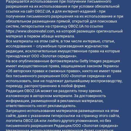
Разрешается использование при получении письменного
разрешения на их использование и при условии обязательной
ссылки на сайт OBOZ.UA, а для интернет-изданий - при
получении письменного разрешения на их использование и при
обязательном размещении прямой, открытой для поисковых
систем, гиперссылки на страницу OBOZ.UA по ссылке
https://www.obozrevatel.com
, на которой размещен оригинальный
материал в первом абзаце материала.
Все материалы на этом сайте, в том числе интервью, статьи,
исследования – служебные произведения журналистов
редакции, исключительные имущественные права на которые
принадлежат ООО «Золотая середина».
На все опубликованные фотоматериалы Getty Images редакция
имеет имущественные права, защищаемые законом Украины
«Об авторских правах и смежных правах», никто не имеет права
без письменного разрешения ООО «Золотая середина» их
использовать, они не подлежат дальнейшему воспроизводству,
переводу, распространению в любой форме.
Редакция OBOZ.UA может не разделять точку зрения,
изложенную в авторском материале. За достоверность
информации, размещенной в рекламных материалах,
ответственность несет рекламодатель.
Запрещено использование материалов размещенных на этом
сайте, даже с указанием гиперссылки на страницу этого сайта,
логотипа OBOZ.UA или любого другого упоминания, но без
письменного разрешения Редакции/ООО «Золотая середина»
Незаконным использованием материалов будет считаться: