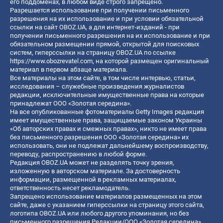
его поддоменах, в любом виде строго запрещено.
Разрешается использование при получении письменного
разрешения на их использование и при условии обязательной
ссылки на сайт OBOZ.UA, а для интернет-изданий - при
получении письменного разрешения на их использование и при
обязательном размещении прямой, открытой для поисковых
систем, гиперссылки на страницу OBOZ.UA по ссылке
https://www.obozrevatel.com
, на которой размещен оригинальный
материал в первом абзаце материала.
Все материалы на этом сайте, в том числе интервью, статьи,
исследования – служебные произведения журналистов
редакции, исключительные имущественные права на которые
принадлежат ООО «Золотая середина».
На все опубликованные фотоматериалы Getty Images редакция
имеет имущественные права, защищаемые законом Украины
«Об авторских правах и смежных правах», никто не имеет права
без письменного разрешения ООО «Золотая середина» их
использовать, они не подлежат дальнейшему воспроизводству,
переводу, распространению в любой форме.
Редакция OBOZ.UA может не разделять точку зрения,
изложенную в авторском материале. За достоверность
информации, размещенной в рекламных материалах,
ответственность несет рекламодатель.
Запрещено использование материалов размещенных на этом
сайте, даже с указанием гиперссылки на страницу этого сайта,
логотипа OBOZ.UA или любого другого упоминания, но без
письменного разрешения Редакции/ООО «Золотая середина»