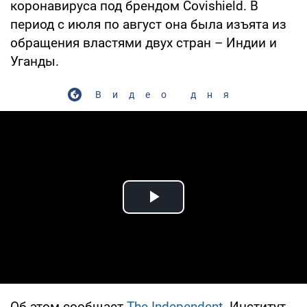
коронавируса под брендом Covishield. В
период с июля по август она была изъята из
обращения властями двух стран – Индии и
Уганды.
Видео дня
Play Video
Об этом сообщает
The Independent
. Институт