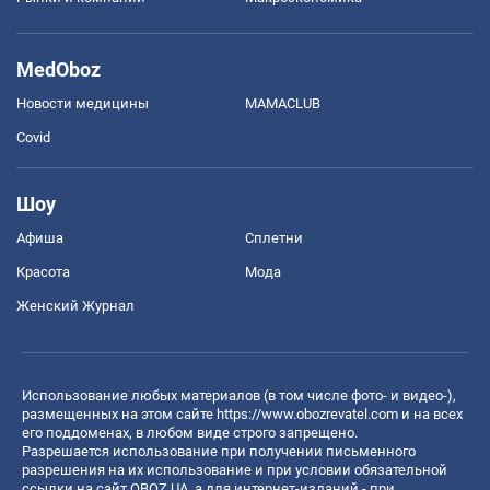
MedOboz
Новости медицины
MAMACLUB
Covid
Шоу
Афиша
Сплетни
Красота
Мода
Женский Журнал
Использование любых материалов (в том числе фото- и видео-),
размещенных на этом сайте
https://www.obozrevatel.com
и на всех
его поддоменах, в любом виде строго запрещено.
Разрешается использование при получении письменного
разрешения на их использование и при условии обязательной
ссылки на сайт OBOZ.UA, а для интернет-изданий - при