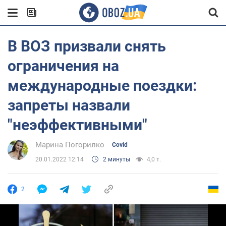
В ВОЗ призвали снять
ограничения на
международные поездки:
запреты назвали
"неэффективными"
Марина Погорилко
Covid
20.01.2022 12:14
2 минуты
4,0 т.
2