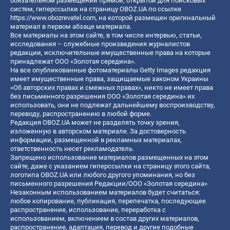
обязательном размещении прямой, открытой для поисковых
систем, гиперссылки на страницу OBOZ.UA по ссылке
https://www.obozrevatel.com
, на которой размещен оригинальный
материал в первом абзаце материала.
Все материалы на этом сайте, в том числе интервью, статьи,
исследования – служебные произведения журналистов
редакции, исключительные имущественные права на которые
принадлежат ООО «Золотая середина».
На все опубликованные фотоматериалы Getty Images редакция
имеет имущественные права, защищаемые законом Украины
«Об авторских правах и смежных правах», никто не имеет права
без письменного разрешения ООО «Золотая середина» их
использовать, они не подлежат дальнейшему воспроизводству,
переводу, распространению в любой форме.
Редакция OBOZ.UA может не разделять точку зрения,
изложенную в авторском материале. За достоверность
информации, размещенной в рекламных материалах,
ответственность несет рекламодатель.
Запрещено использование материалов размещенных на этом
сайте, даже с указанием гиперссылки на страницу этого сайта,
логотипа OBOZ.UA или любого другого упоминания, но без
письменного разрешения Редакции/ООО «Золотая середина»
Незаконным использованием материалов будет считаться:
любое копирование, публикация, перепечатка, последующее
распространение, использование, переработка с
использованием, включением в состав других материалов,
распространение, адаптация, перевод и другие подобные