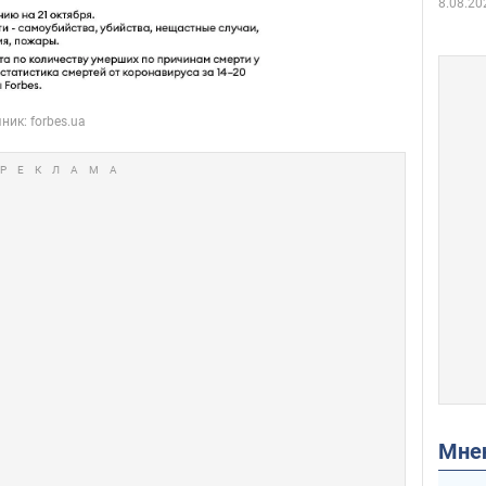
8.08.20
Мн