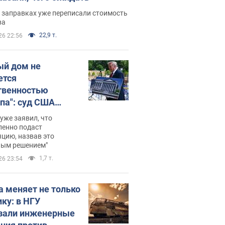
 заправках уже переписали стоимость
ва
22,9 т.
26 22:56
ый дом не
ется
твенностью
па": суд США
становил
уже заявил, что
ительство
ленно подаст
цию, назвав это
ного зала
ным решением"
мостью 400 млн
1,7 т.
26 23:54
аров
а меняет не только
ику: в НГУ
зали инженерные