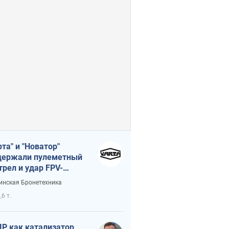
рта" и "Новатор"
ержали пулеметный
трел и удар FPV-
на, сохранив жизнь
инская Бронетехника
церу ВСУ
,6 т.
Р как катализатор