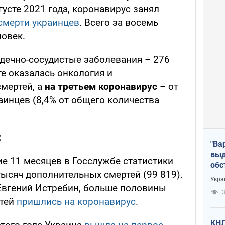
густе 2021 года, коронавирус занял
смерти украинцев
. Всего за восемь
ловек.
дечно-сосудистые заболевания – 276
те оказалась онкология и
смертей, а
на третьем коронавирус
– от
аинцев (8,4% от общего количества
:
"Ва
выд
ие 11 месяцев в Госслужбе статистики
обс
тысяч дополнительных смертей (99 819).
дро
Укра
офи
Евгений Истребин, больше половины
3
ртей
пришлись на коронавирус
.
КНД