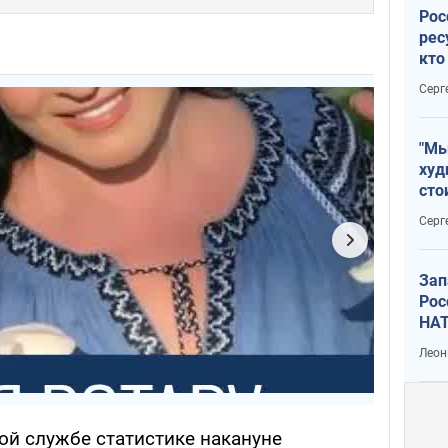
Рос
рес
кто
дик
Серг
"Мы
худ
сто
отч
Серг
рак
Зап
Рос
НАТ
Леон
ой службе статистике накануне