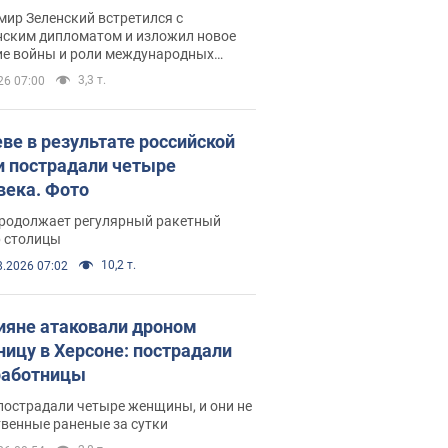
рвью с Безсмертным
ир Зеленский встретился с
нским дипломатом и изложил новое
ие войны и роли международных
ров в борьбе с Россией
3,3 т.
26 07:00
еве в результате российской
и пострадали четыре
века. Фото
продолжает регулярный ракетный
р столицы
10,2 т.
8.2026 07:02
ияне атаковали дроном
ницу в Херсоне: пострадали
аботницы
пострадали четыре женщины, и они не
венные раненые за сутки