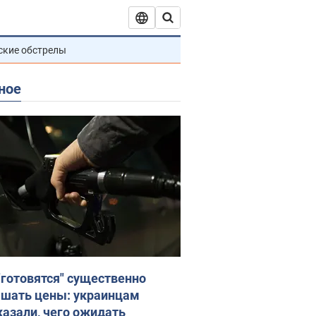
ские обстрелы
ное
"готовятся" существенно
шать цены: украинцам
казали, чего ожидать