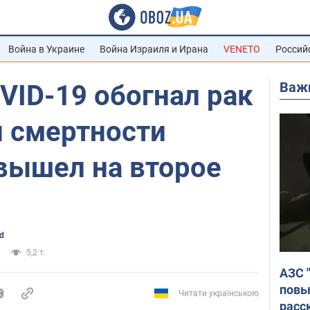
Война в Украине
Война Израиля и Ирана
VENETO
Россий
Важ
VID-19 обогнал рак
н смертности
вышел на второе
d
5,2 т.
АЗС 
повы
Читати українською
расс