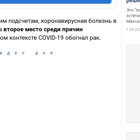
реше
росс
Это "
дрон
эстети
м подсчетам, коронавирусная болезнь в
Макса
на
второе место среди причин
7.08.20
ом контексте COVID-19 обогнал рак.
идео дня