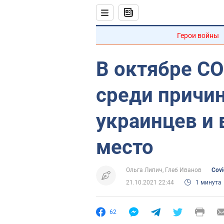
Герои войны
В октябре CO
среди причи
украинцев и 
место
Ольга Липич
Глеб Иванов
Covi
21.10.2021 22:44
1 минута
62