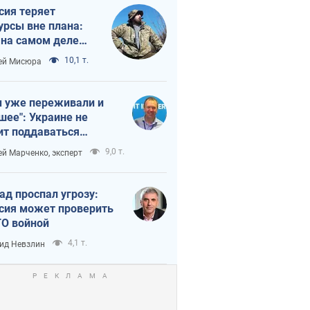
сия теряет
урсы вне плана:
 на самом деле
тует темп войны
10,1 т.
ей Мисюра
 уже переживали и
шее": Украине не
ит поддаваться
аянию из-за
9,0 т.
ей Марченко, эксперт
етного террора
ад проспал угрозу:
сия может проверить
О войной
4,1 т.
ид Невзлин