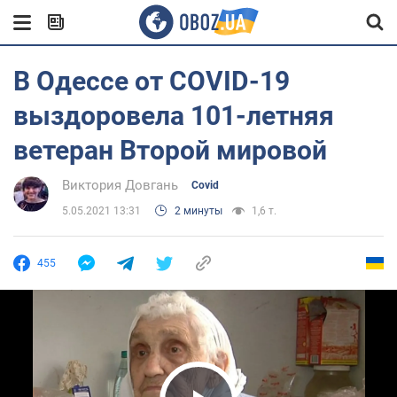
В Одессе от COVID-19
выздоровела 101-летняя
ветеран Второй мировой
Виктория Довгань
Covid
5.05.2021 13:31
2 минуты
1,6 т.
455