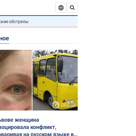
ские обстрелы
ное
ьвове женщина
воцировала конфликт,
оваривая на русском языке в