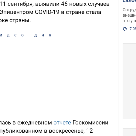
сало
 11 сентября, выявили 46 новых случаев
оско
Сотру
Эпицентром COVID-19 в стране стала
посл
внешн
оке страны.
что у 
разг
Фото
7.0
идео дня
лась в ежедневном
отчете
Госкомиссии
публикованном в воскресенье, 12