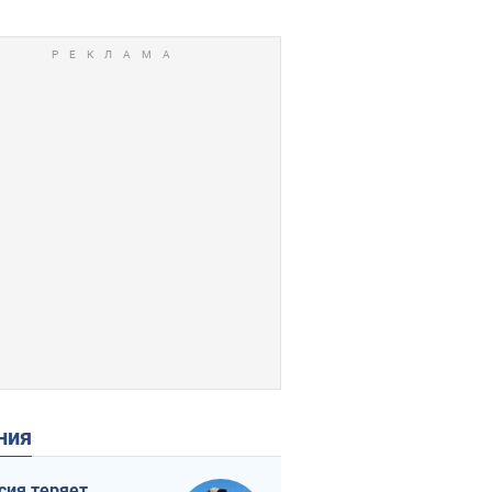
ения
сия теряет