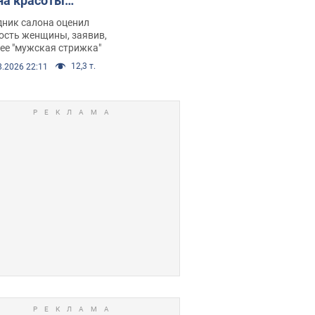
на красоты
рбил женщину
дник салона оценил
е химиотерапии,
ость женщины, заявив,
нее "мужская стрижка"
орелся скандал.
12,3 т.
8.2026 22:11