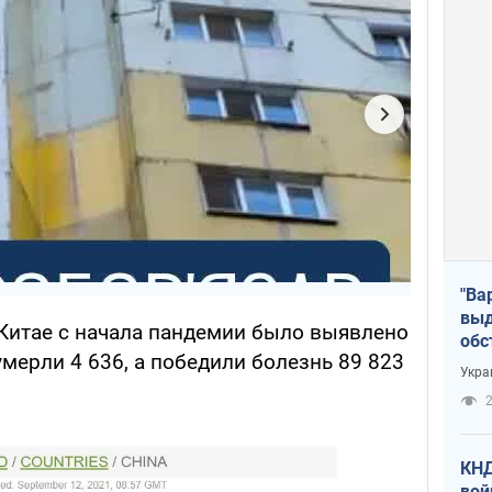
"Ва
выд
в Китае с начала пандемии было выявлено
обс
умерли 4 636, а победили болезнь 89 823
дро
Укра
офи
2
КНД
вой