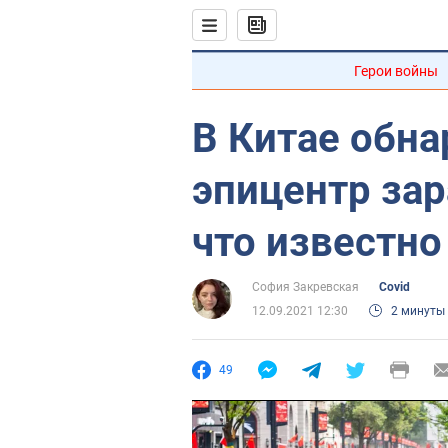
Герои войны
В Китае обн
эпицентр за
что известн
София Закревская
Covid
12.09.2021 12:30
2 минуты
49