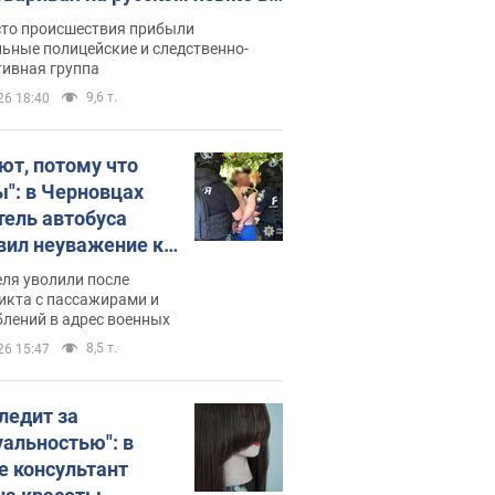
рутке: полиция составила
сто происшествия прибыли
нистративный протокол.
ьные полицейские и следственно-
тивная группа
о
9,6 т.
26 18:40
ют, потому что
ы": в Черновцах
тель автобуса
вил неуважение к
инским военным и
ля уволили после
тился за это.
икта с пассажирами и
лений в адрес военных
о
8,5 т.
26 15:47
следит за
уальностью": в
е консультант