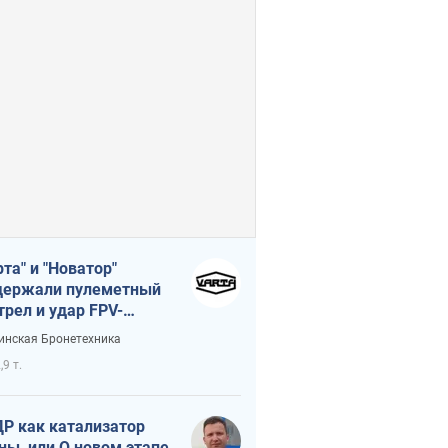
рта" и "Новатор"
ержали пулеметный
трел и удар FPV-
на, сохранив жизнь
инская Бронетехника
церу ВСУ
,9 т.
Р как катализатор
ны, или О новом этапе