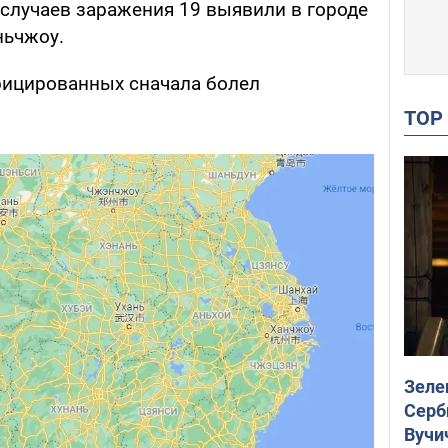
 случаев заражения 19 выявили в городе
ньчжоу.
нфицированных сначала болел
TO
Зеле
Серб
Вучи