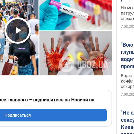
марш
На ме
адми
патрул
опера
Виде
7.08.20
Play Video
"Вою
глуп
води
проя
укра
Водите
попла
конфл
оскорб
Виде
7.08.20
рсе главного – подпишитесь на Новини на
"Не 
Подписаться
секс
Киев