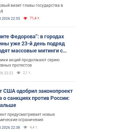
рвый визит главы государства в
ад
71,4 т.
8.2026 22:55
ните Федорова": в городах
ины уже 23-й день подряд
одят массовые митинги с
атами. Фото и видео
ники акций продолжают серию
евных протестов
2,1 т.
26 22:22
т США одобрил законопроект
а о санкциях против России:
дальше
ент предусматривает новые
мические ограничения
4,4 т.
8.2026 22:38