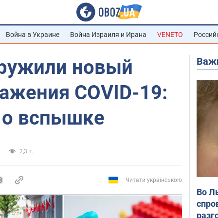
Война в Украине
Война Израиля и Ирана
VENETO
Россий
Важ
аружили новый
ражения COVID-19:
о о вспышке
2,3 т.
Читати українською
Во Л
спро
разг