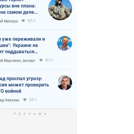
урсы вне плана:
 на самом деле
тует темп войны
8,5 т.
ей Мисюра
 уже переживали и
шее": Украине не
ит поддаваться
аянию из-за
8,1 т.
ей Марченко, эксперт
етного террора
ад проспал угрозу:
сия может проверить
О войной
3,0 т.
ид Невзлин