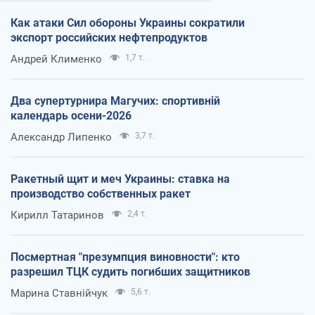
Как атаки Сил обороны Украины сократили
экспорт российских нефтепродуктов
Андрей Клименко
1,7 т.
Два супертурнира Магучих: спортивній
календарь осени-2026
Александр Липенко
3,7 т.
Ракетный щит и меч Украины: ставка на
производство собственных ракет
Кирилл Татаринов
2,4 т.
Посмертная "презумпция виновности": кто
разрешил ТЦК судить погибших защитников
Марина Ставнійчук
5,6 т.