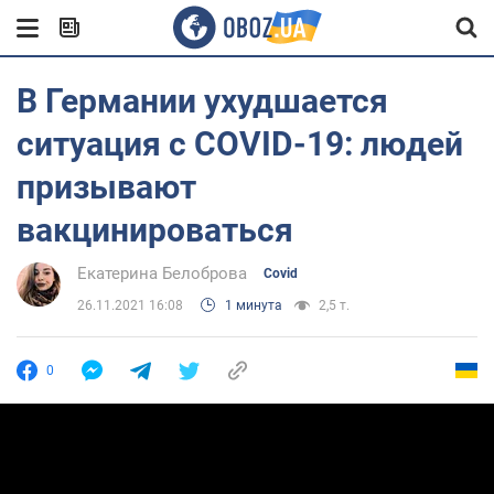
В Германии ухудшается
ситуация с COVID-19: людей
призывают
вакцинироваться
Екатерина Белоброва
Covid
26.11.2021 16:08
1 минута
2,5 т.
0