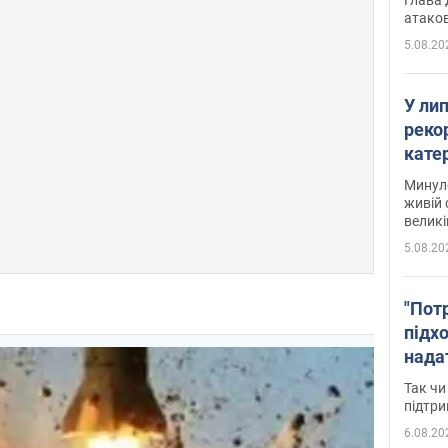
атаков
5.08.20
У ли
рекор
кате
опри
Минуло
живій 
великі
5.08.20
"Пот
підх
нада
дост
Так чи
прим
підтр
6.08.20