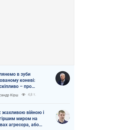
лянемо в зуби
ованому коневі:
скіпливо – про
омогу Україні
4,8 т.
сандр Кірш
 жахливою війною і
гіршим миром на
вах агресора, або