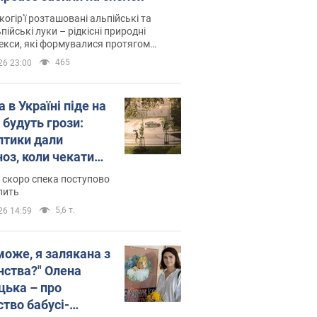
когір'ї розташовані альпійські та
пійські луки – рідкісні природні
си, які формувалися протягом
 років
465
26 23:00
 в Україні піде на
 будуть грози:
птики дали
ноз, коли чекати
и погоди
 скоро спека поступово
пить
5,6 т.
26 14:59
може, я залякана з
нства?" Олена
цька – про
ство бабусі-