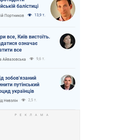
ійській балістиці
13,9 т.
лій Портников
ри все, Київ вистоїть.
здатися означає
атити все
9,6 т.
а Айвазовська
ід зобов'язаний
инити путінський
оцид українців
2,5 т.
ід Невзлін