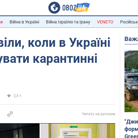
ни
Війна в Україні
Війна Ізраїлю та Ірану
VENETO
Російськ
Важ
іли, коли в Україні
вати карантинні
а
2,5 т.
Читать на русском
"Джи
форму
Gree