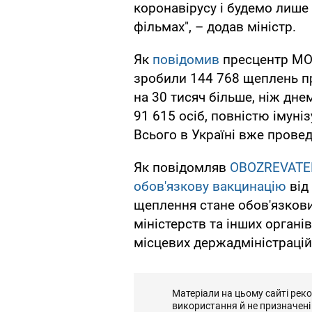
коронавірусу і будемо лише
фільмах", – додав міністр.
Як
повідомив
пресцентр МОЗ
зробили 144 768 щеплень пр
на 30 тисяч більше, ніж дне
91 615 осіб, повністю імуні
Всього в Україні вже прове
Як повідомляв
OBOZREVATE
обов'язкову вакцинацію
від
щеплення стане обов'язкови
міністерств та інших органі
місцевих держадміністрацій
Матеріали на цьому сайті рек
використання й не призначені