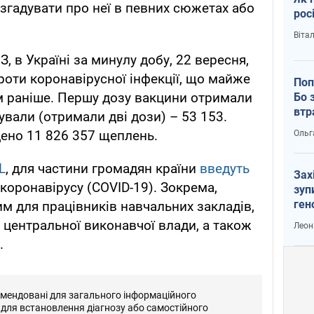
 згадувати про неї в певних сюжетах або
рос
Віта
, в Україні за минулу добу, 22 вересня,
оти коронавірусної інфекції, що майже
Поп
м ​​раніше. Першу дозу вакцини отримали
Бо 
втр
зували (отримали дві дози) – 53 153.
дено 11 826 357 щеплень.
Ольг
L
, для частини громадян країни
введуть
Зах
 коронавірусу (COVID-19). Зокрема,
зуп
ген
м для працівників навчальних закладів,
в центральної виконавчої влади, а також
Леон
.
омендовані для загального інформаційного
 для встановлення діагнозу або самостійного