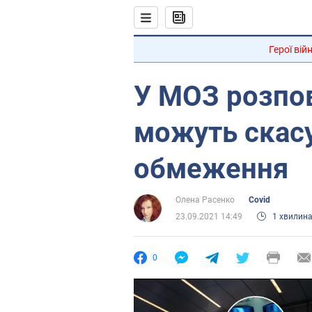
Герої вій
У МОЗ розпов
можуть скасу
обмеження
Олена Расенко
Covid
23.09.2021 14:49
1 хвилин
0