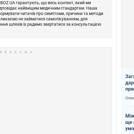
OBOZ.UA гарантують, що весь контент, який ми
відповідає найвищим медичним стандартам. Наша
формувати читачів про симптоми, причини та методи
кликаємо не займатися самолікуванням, для
ення шляхів їх радимо звертатися за консультацією
Заг
дар
при
доп
Олек
Між
ще 
умо