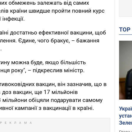
них обмежень залежать від самих
телів країни швидше пройти повний курс
 інфекції.
TO
аїні достатньо ефективної вакцини, щоб
лення. Єдине, чого бракує, – бажання
.
тину можна буде, якщо більшість
нця року", – підкреслив міністр.
тивоковідних вакцин, він зазначив, що в
в доз вакцин, ще 17 мільйонів
3 мільйони обіцяли подарувати самому
ної кампанії з вакцинації в країні.
Укра
устан
Зеле
Глава 