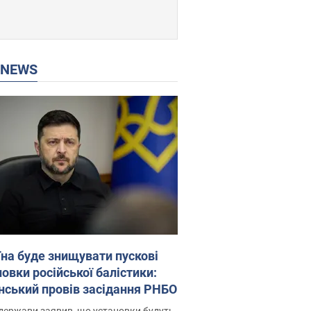
P NEWS
їна буде знищувати пускові
овки російської балістики:
нський провів засідання РНБО
держави заявив, що установки будуть