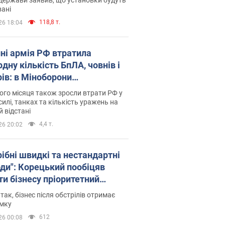
ані
118,8 т.
26 18:04
пні армія РФ втратила
дну кількість БпЛА, човнів і
рів: в Міноборони
люднили статистику
го місяця також зросли втрати РФ у
силі, танках та кількість уражень на
й відстані
4,4 т.
26 20:02
рібні швидкі та нестандартні
оди": Корецький пообіцяв
ти бізнесу пріоритетний
уп до наявних складських
 так, бізнес після обстрілів отримає
іщень
имку
612
26 00:08