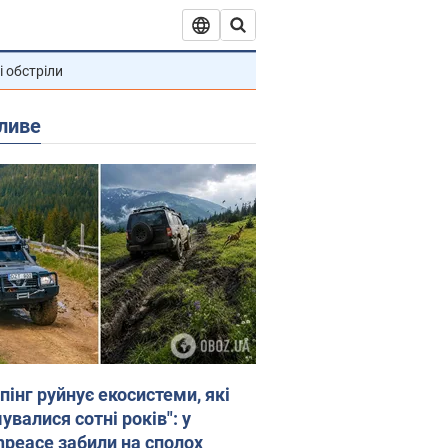
і обстріли
ливе
пінг руйнує екосистеми, які
валися сотні років": у
npeace забили на сполох