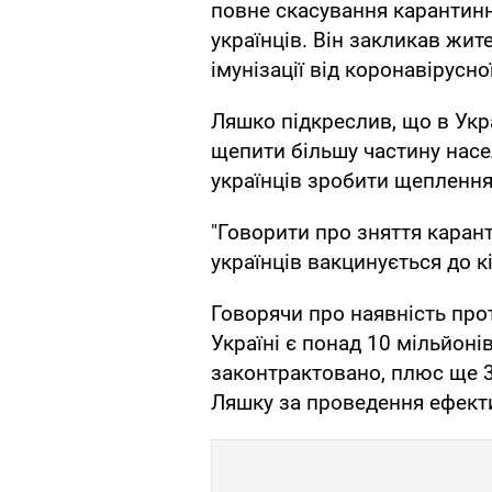
повне скасування карантин
українців. Він закликав жи
імунізації від коронавірусної
Ляшко підкреслив, що в Укр
щепити більшу частину насе
українців зробити щеплення
"Говорити про зняття каран
українців вакцинується до кі
Говорячи про наявність про
Україні є понад 10 мільйоні
законтрактовано, плюс ще 
Ляшку за проведення ефектив