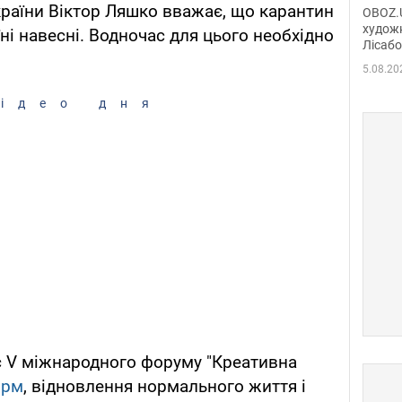
диси
країни Віктор Ляшко вважає, що карантин
OBOZ.U
Горсь
художн
ні навесні. Водночас для цього необхідно
Лісабо
Дмит
в По
5.08.20
ідео дня
с V міжнародного форуму "Креативна
орм
, відновлення нормального життя і