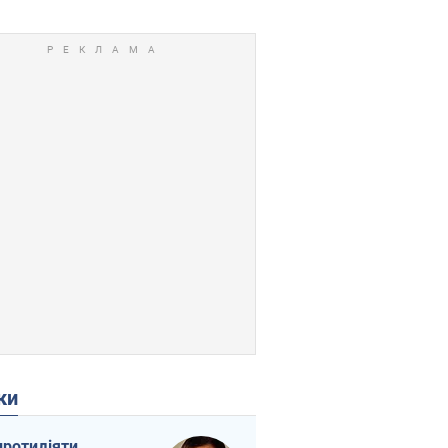
ки
протидіяти