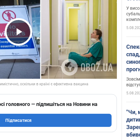
У висо
субаль
комплек
сотень
5.08.20
Play Video
Спека
спад,
сино
прог
змін
Зовсім
відсту
5.08.20
сі головного — підпишіться на Новини на
"Чи, 
дити
Підписатися
Заре
вбив