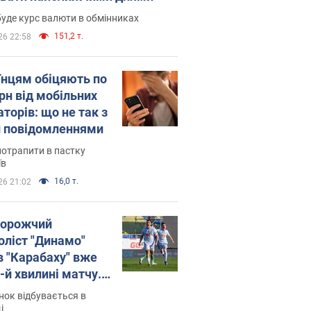
уде курс валюти в обмінниках
151,2 т.
26 22:58
їнцям обіцяють по
рн від мобільних
торів: що не так з
 повідомленнями
потрапити в пастку
їв
16,0 т.
26 21:02
орожчий
оліст "Динамо"
в "Карабаху" вже
-й хвилині матчу.
о
ок відбувається в
і