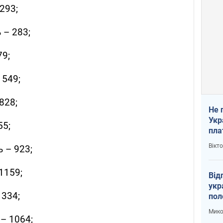
293;
 – 283;
79;
 549;
828;
Не 
Укр
55;
пла
Вікт
 – 923;
1159;
Від
укр
 334;
пол
укр
Мико
– 1064;