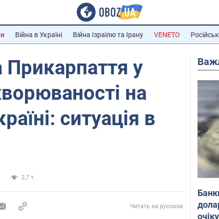
ни
Війна в Україні
Війна Ізраїлю та Ірану
VENETO
Російськ
Важ
 Прикарпаття у
ахворюваності на
раїні: ситуація в
и
2,7 т.
Банк
дола
Читать на русском
очік