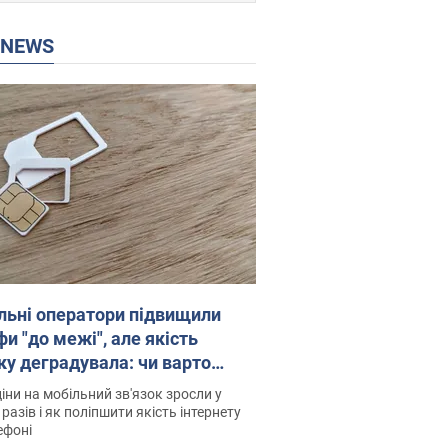
P NEWS
льні оператори підвищили
и "до межі", але якість
ку деградувала: чи варто
житись на ціни
іни на мобільний зв'язок зросли у
 разів і як поліпшити якість інтернету
ефоні