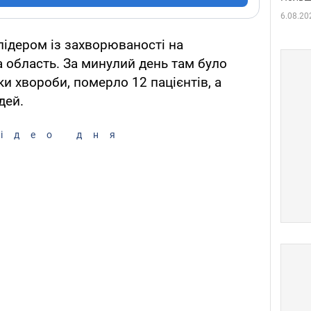
6.08.20
, лідером із захворюваності на
 область. За минулий день там було
и хвороби, померло 12 пацієнтів, а
дей.
ідео дня