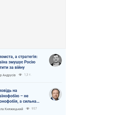
помста, а стратегія:
аїна змушує Росію
тити за війну
1,3 т.
ор Андрусів
повідь на
аїнофобію – не
онофобія, а сильна
аїнська держава
957
ла Княжицький