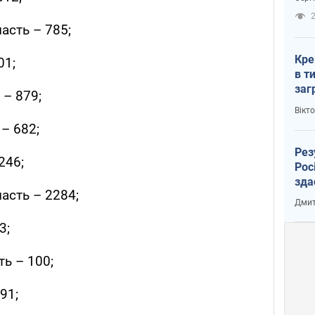
рак
2
асть – 785;
Кре
01;
в т
заг
– 879;
лог
Вікт
– 682;
Рез
246;
Рос
зда
асть – 2284;
Дмит
3;
ь – 100;
91;