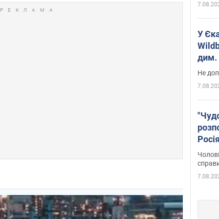
7.08.20
У Єк
Wildb
дим. 
Не доп
7.08.20
"Чуд
розпо
Росі
Фото
Чолові
справ
7.08.20