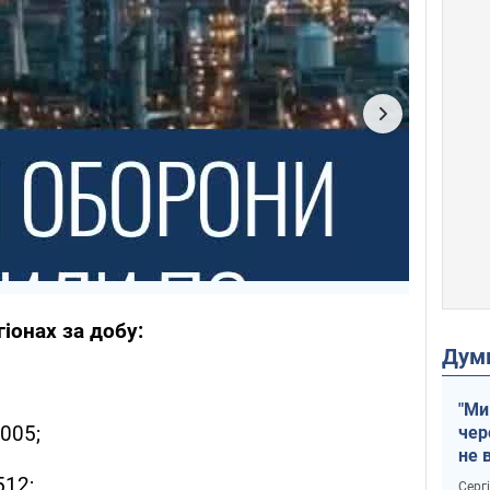
іонах за добу:
Дум
"Ми
005;
чер
не 
зне
512;
Серг