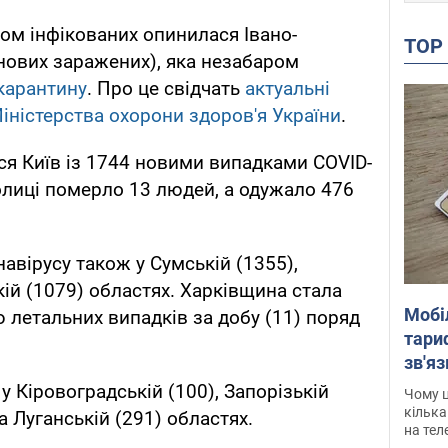
том інфікованих опинилася Івано-
TO
нових заражених), яка незабаром
 карантину
. Про це свідчать
актуальні
іністерства охорони здоров'я України
.
ся Київ із 1744 новими випадками COVID-
толиці померло 13 людей, а одужало 476
авірусу також у Сумській (1355),
кій (1079) областях. Харківщина стала
Мобі
тю летальних випадків за добу (11) поряд
тариф
зв'яз
скар
 Кіровоградській (100), Запорізькій
Чому ц
кілька
а Луганській (291) областях.
на тел