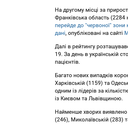
На другому місці за прирос
Франківська область (2284 
перейде до "червоної" зони
дані
, опубліковані на сайті
М
Далі в рейтингу розташував
19. За день в українській с
пацієнтів.
Багато нових випадків корон
Харківській (1159) та Одесь
одним із лідерів за кількіс
із Києвом та Львівщиною.
Найменше хворих виявлено у
(246), Миколаївській (283) т