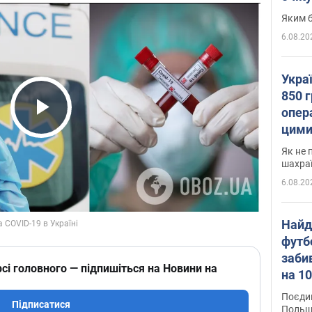
Яким б
6.08.20
Укра
850 г
опера
Play Video
цими
Як не 
шахра
6.08.20
Найд
футб
заби
сі головного — підпишіться на Новини на
на 10
Віде
Поєдин
Підписатися
Польщ