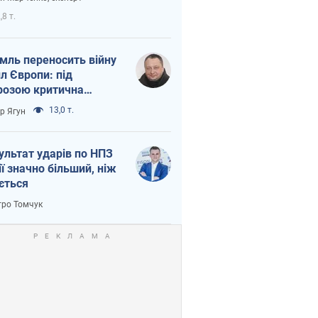
етний терор
,8 т.
мль переносить війну
ил Європи: під
розою критична
істика
13,0 т.
ор Ягун
ультат ударів по НПЗ
ії значно більший, ніж
ється
ро Томчук