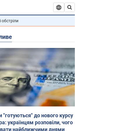
і обстріли
ливе
и "готуються" до нового курсу
ра: українцям розповіли, чого
увати найближчими днями