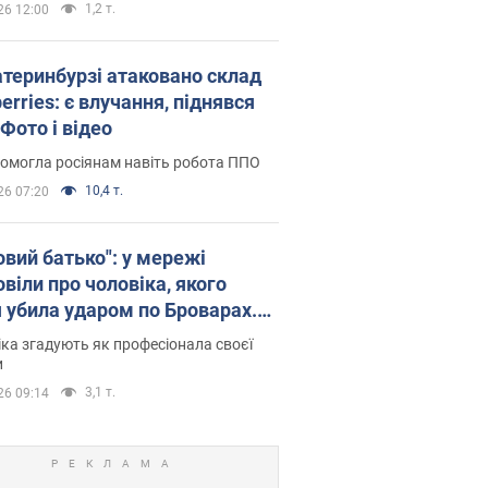
1,2 т.
26 12:00
атеринбурзі атаковано склад
erries: є влучання, піднявся
Фото і відео
омогла росіянам навіть робота ППО
10,4 т.
26 07:20
овий батько": у мережі
віли про чоловіка, якого
я убила ударом по Броварах.
ка згадують як професіонала своєї
и
3,1 т.
26 09:14