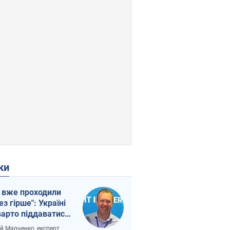
ки
 вже проходили
ез гірше": Україні
варто піддаватися
вірі через
ій Марченко, експерт