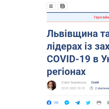
Герої вій
Львівщина та
лідерах із з
COVID-19 в Ук
регіонах
Софія Закревська
Covid
22.01.2022 10:10
2 хвилин
100