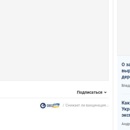
О з
выр
дер
что
Влад
Тер
Подписаться
Как
Снижает ли вакцинация...
Укр
экс
неф
Андр