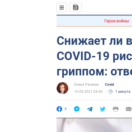
Герои войны
Снижает ли 
COVID-19 рис
гриппом: отв
Елена Расенко
Covid
16.09.2021 04:40
1 минута
9