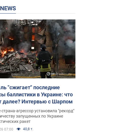
P NEWS
ль "сжигает" последние
сы баллистики в Украине: что
т далее? Интервью с Шарпом
 страна-агрессор установила "рекорд"
личеству запущенных по Украине
стических ракет
40,8 т.
26 07:00