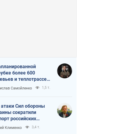
апланированной
убке более 600
евьев и теплотрассе:
 происходит на
1,5 т.
ислав Самойленко
емках в Киеве
 атаки Сил обороны
аины сократили
порт российских
тепродуктов
3,4 т.
ей Клименко