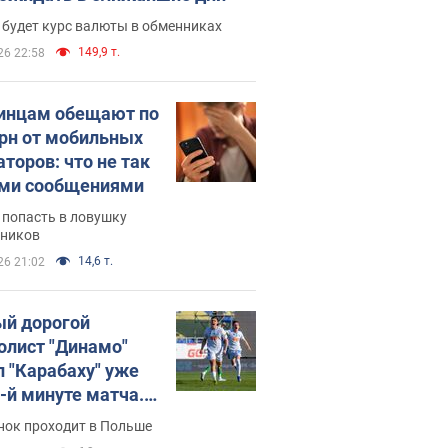
 будет курс валюты в обменниках
149,9 т.
26 22:58
инцам обещают по
грн от мобильных
аторов: что не так
ими сообщениями
 попасть в ловушку
ников
14,6 т.
26 21:02
й дорогой
олист "Динамо"
л "Карабаху" уже
0-й минуте матча.
о
нок проходит в Польше