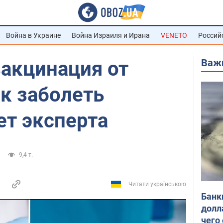
Война в Украине
Война Израиля и Ирана
VENETO
Россий
Важ
вакцинация от
к заболеть
ет эксперта
9,4 т.
Читати українською
Банк
долл
чего