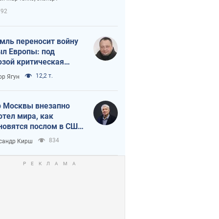
етного террора
792
мль переносит войну
ыл Европы: под
озой критическая
истика
12,2 т.
ор Ягун
 Москвы внезапно
отел мира, как
новятся послом в США
овые украинские топ-
834
сандр Кирш
тинги