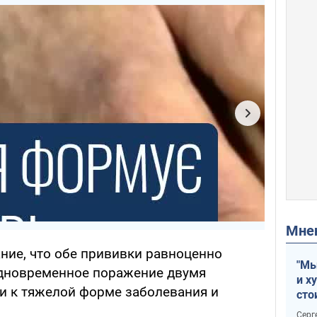
Мн
ние, что обе прививки равноценно
"Мы
одновременное поражение двумя
и х
и к тяжелой форме заболевания и
сто
отч
Серг