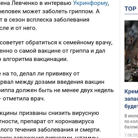
лена Левченко в интервью
Укринформу
,
TO
человек может заболеть гриппом. А
 в сезон всплеска заболевания
ле и от него.
советует обратиться к семейному врачу,
енно о самой вакцине от гриппа и дал
 алгоритма вакцинации.
 на то, делал ли прививку от
ервал между дозами введения вакцин
риппа должен быть не менее двух недель
Крем
– отметила врач.
запа
буде
акцины призваны снизить вирусную
В июле
стности, препарат от коронавируса
по ко
балли
лого течения заболевания и смерти.
7.08.20
 риск заражения вирусами, штаммы