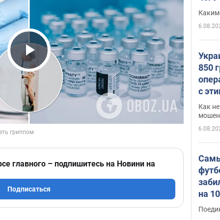
Каким
6.08.20
Укра
Play Video
850 
опер
с эт
Как не
мошен
6.08.20
Самы
рсе главного – подпишитесь на Новини на
футб
заби
Подписаться
на 1
Виде
Поеди