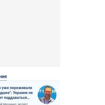
ения
 уже переживали
удшее": Украине не
ит поддаваться
аянию из-за
ей Марченко, эксперт