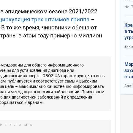
рак
, в эпидемическом сезоне 2021/2022
циркуляция трех штаммов гриппа
–
Кре
. В то же время, чиновники обещают
в т
страны в этом году примерно миллион
угр
.
лог
Викт
Мэр
комендованы для общего информационного
зах
ачены для установления диагноза или
едицинские эксперты OBOZ.UA гарантируют, что весь
ста
ем, публикуется и соответствует самым высоким
и н
Алек
ша цель – максимально качественно информировать
рей
инах и методах диагностики заболеваний. Призываем
 а для диагностики заболеваний и определения
 обращаться к врачам.