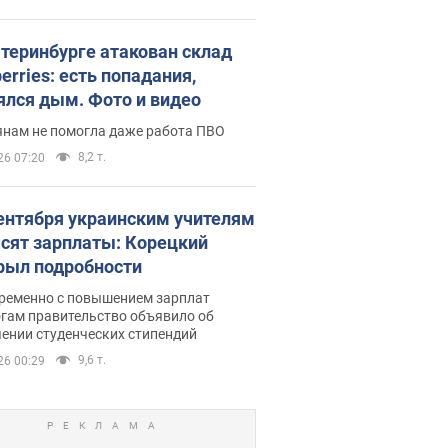
атеринбурге атакован склад
erries: есть попадания,
ялся дым. Фото и видео
янам не помогла даже работа ПВО
8,2 т.
26 07:20
сентября украинским учителям
сят зарплаты: Корецкий
рыл подробности
ременно с повышением зарплат
огам правительство объявило об
ении студенческих стипендий
9,6 т.
26 00:29