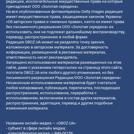
редакции, исключительные имущественные права на которые
принадлежат ООО «Золотая середина».
На все опубликованные фотоматериалы Getty Images редакция
имеет имущественные права, защищаемые законом Украины
«Об авторских правах и смежных правах», никто не имеет права
без письменного разрешения ООО «Золотая середина» их
использовать, они не подлежат дальнейшему воспроизводству,
переводу, распространению в любой форме.
Редакция OBOZ.UA может не разделять точку зрения,
изложенную в авторском материале. За достоверность
информации, размещенной в рекламных материалах,
ответственность несет рекламодатель.
Запрещено использование материалов размещенных на этом
сайте, даже с указанием гиперссылки на страницу этого сайта,
логотипа OBOZ.UA или любого другого упоминания, но без
письменного разрешения Редакции/ООО «Золотая середина»
Незаконным использованием материалов будет считаться:
любое копирование, публикация, перепечатка, последующее
распространение, использование, переработка с
использованием, включением в состав других материалов,
распространение, адаптация, перевод и другие подобные
изменения материала.
Название онлайн медиа — «OBOZ.UA»
- субъект в сфере онлайн медиа;
- идентификатор медиа — R40-06156;