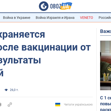
Война в Украине
Война Израиля и Ирана
VENETO
Россий
Важ
храняется
осле вакцинации от
зультаты
й
26,0 т.
С 1 
повы
Читати українською
раск