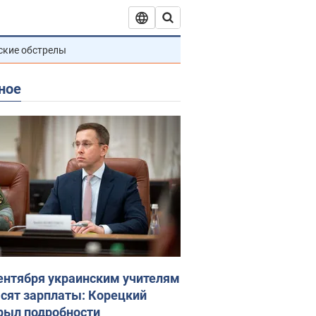
ские обстрелы
ное
сентября украинским учителям
сят зарплаты: Корецкий
рыл подробности