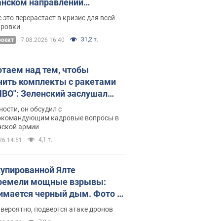
нском направлении
ический дискомфорт: как это
 это перерастает в кризис для всей
ось
ировки
31,2 т.
роект
7.08.2026 16:40
отаем над тем, чтобы
чить комплекты с ракетами
ПВО": Зеленский заслушал
ад Драпатого и объявил о
ности, он обсудил с
х мерах
окомандующим кадровые вопросы в
нской армии
4,1 т.
26 14:51
купированной Ялте
ремели мощные взрывы:
имается черный дым. Фото и
о
 вероятно, подвергся атаке дронов