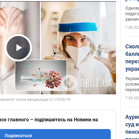
Однов
педаг
увелич
7.08.20
Скол
балл
Play Video
пере
укра
июле
Украи
назв
услови
перех
7.08.20
Аури
рсе главного – подпишитесь на Новини на
суд 
пенс
Подписаться