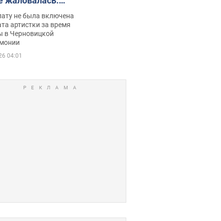
е жаловалась:
ько получала
лату не была включена
ца
та артистки за время
ы в Черновицкой
монии
26 04:01