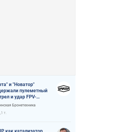
рта" и "Новатор"
ержали пулеметный
трел и удар FPV-
на, сохранив жизнь
инская Бронетехника
церу ВСУ
,1 т.
Р как катализатор