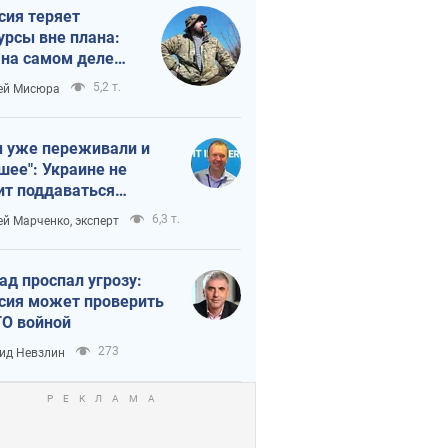
сия теряет
урсы вне плана:
 на самом деле
тует темп войны
5,2 т.
ей Мисюра
 уже переживали и
шее": Украине не
ит поддаваться
аянию из-за
6,3 т.
ей Марченко, эксперт
етного террора
ад проспал угрозу:
сия может проверить
О войной
273
ид Невзлин