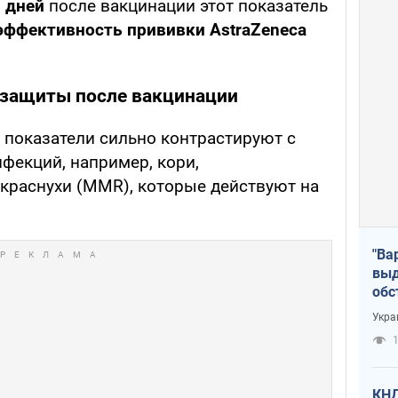
0 дней
после вакцинации этот показатель
эффективность прививки AstraZeneca
 защиты после вакцинации
 показатели сильно контрастируют с
фекций, например, кори,
 краснухи (MMR), которые действуют на
"Ва
выд
обс
дро
Укра
офи
1
КНД