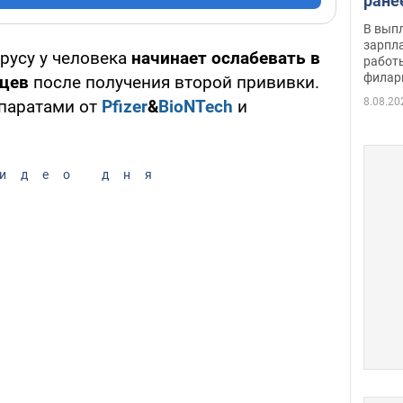
ране
скол
В вып
певи
зарпла
русу у человека
начинает ослабевать в
работ
филар
яцев
после получения второй прививки.
8.08.20
епаратами от
Pfizer
&
BioNTech
и
идео дня