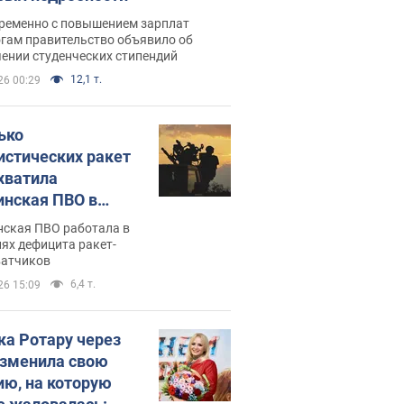
ременно с повышением зарплат
огам правительство объявило об
ении студенческих стипендий
12,1 т.
26 00:29
ько
истических ракет
хватила
инская ПВО в
: в Минобороны
нская ПВО работала в
али цифру
ях дефицита ракет-
ватчиков
6,4 т.
26 15:09
ка Ротару через
изменила свою
ию, на которую