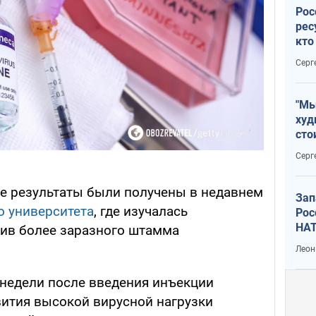
Рос
рес
кто
дик
Серг
"Мы
худ
сто
отч
Серг
рак
ые результаты были получены в недавнем
Зап
 университета
, где изучалась
Рос
НАТ
ив более заразного штамма
Леон
 недели после введения инъекции
вития высокой вирусной нагрузки