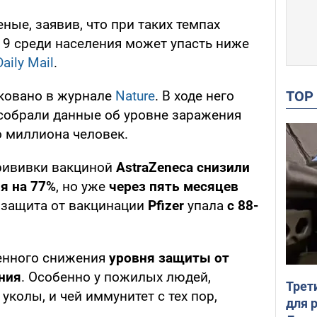
ные, заявив, что при таких темпах
19 среди населения может упасть ниже
Daily Mail
.
TO
ковано в журнале
Nature
. В ходе него
собрали данные об уровне заражения
о миллиона человек.
прививки вакциной
AstraZeneca снизили
я на
77%
, но уже
через пять месяцев
А защита от вакцинации
Pfizer
упала
с 88-
енного снижения
уровня защиты от
ния
. Особенно у пожилых людей,
Трет
колы, и чей иммунитет с тех пор,
для 