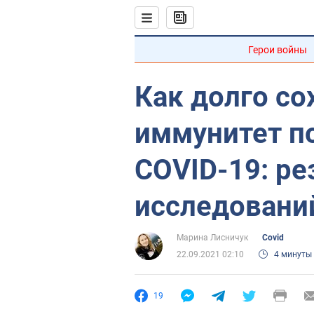
Герои войны
Как долго со
иммунитет п
COVID-19: ре
исследовани
Марина Лисничук
Covid
22.09.2021 02:10
4 минуты
19